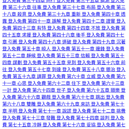
登入免費
第三十四章 同行
登入免費
第三十五章 猜測
登入免
費
第三十六章 往事
登入免費
第三十七章 布局
登入免費
第三
十八章 殺意
登入免費
第三十九章 重新
登入免費
第四十章 透
露
登入免費
第四十一章 誤解
登入免費
第四十二章 證實
登入
免費
第四十三章 有恃
登入免費
第四十四章 不放
登入免費
第
四十五章 求援
登入免費
第四十六章 後手
登入免費
第四十七
章 引薦
登入免費
第四十八章 道破
登入免費
第四十九章 沉著
登入免費
第五十章 晾人
登入免費
第五十一章 邊鋒
登入免費
第五十二章 靜候
登入免費
第五十三章 信賴
登入免費
第五十
四章 謀劃
登入免費
第五十五章 見到
登入免費
第五十六章 前
往
登入免費
第五十七章 到達
登入免費
第五十八章 懲治
登入
免費
第五十九章 請罪
登入免費
第六十章 立威
登入免費
第六
十一章 心思
登入免費
第六十二章 住下
登入免費
第六十三章
一計
登入免費
第六十四章 世子
登入免費
第六十五章 頤樂
登
入免費
第六十六章 觀戲
登入免費
第六十七章 跳出
登入免費
第六十八章 雙雕
登入免費
第六十九章 來訪
登入免費
第七十
章 半明
登入免費
第七十一章 說謊
登入免費
第七十二章 挑釁
登入免費
第七十三章 發難
登入免費
第七十四章 談判
登入免
費
第七十五章 冷靜
登入免費
第七十六章 妥協
登入免費
第七