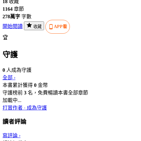
18
收藏
1164
章節
278萬字
字數
開始閱讀
收藏
APP看
🏆
守護
0
人成為守護
全部 ›
本書累計獲得
0
金幣
守護榜前
3
名，免費暢讀本書全部章節
加載中...
打賞作者 · 成為守護
讀者評論
寫評論 ›