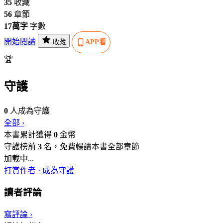
35
收藏
56
章節
17萬字
字數
開始閱讀
收藏
APP看
🏆
守護
0
人成為守護
全部 ›
本書累計獲得
0
金幣
守護榜前
3
名，免費暢讀本書全部章節
加載中...
打賞作者 · 成為守護
讀者評論
寫評論 ›