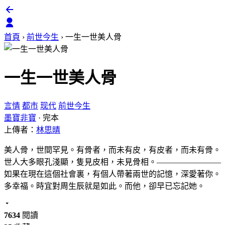
首頁
›
前世今生
›
一生一世美人骨
一生一世美人骨
言情
都市
现代
前世今生
墨寶非寶
·
完本
上傳者：
林思晴
美人骨，世間罕見。有骨者，而未有皮，有皮者，而未有骨。
世人大多眼孔淺顯，隻見皮相，未見骨相。————————
如果在現在這個社會裏，有個人帶著兩世的記憶，深愛著你。
多幸福。時宜對周生辰就是如此。而他，卻早已忘記她。
7634
閱讀