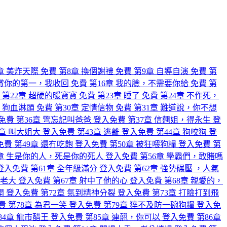
章 美炸天際
免費
第8章 換個謝禮
免費
第9章 自導自演
免費
第
 賞你的第一，我收回
免費
第16章 我的臉，不需要你給
免費
第
第22章 超硬的暖寶寶
免費
第23章 睡了
免費
第24章 不作死，
章 狗血淋頭
免費
第30章 定情信物
免費
第31章 難道說，你不想
免費
第36章 彆忘記叫爸爸
登入免費
第37章 信翹姐，得永生
登
2章 叫大姐大
登入免費
第43章 逃離
登入免費
第44章 狗咬狗
登
免費
第49章 還冇吃飽
登入免費
第50章 被狂喂狗糧
登入免費
第
5章 生是你的人，死是你的死人
登入免費
第56章 學霸們，敢賭嗎
登入免費
第61章 全年級滿分
登入免費
第62章 強勢碾壓 ，人氣
是老大
登入免費
第67章 射中了他的心
登入免費
第68章 親愛的，
開
登入免費
第72章 氣到精神分裂
登入免費
第73章 打臉打到飛
費
第78章 為君一笑
登入免費
第79章 猝不及防一碗狗糧
登入免
84章 龍市醋王
登入免費
第85章 連翹，你可以
登入免費
第86章