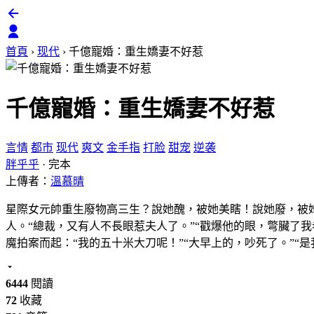
首頁
›
现代
›
千億寵婚：重生嬌妻不好惹
千億寵婚：重生嬌妻不好惹
言情
都市
现代
爽文
金手指
打脸
甜宠
逆袭
胖乎乎
·
完本
上傳者：
溫慕晴
星際女元帥重生廢物高三生？說她醜，被她美瞎！說她廢，被
人。“總裁，又有人不長眼惹夫人了。”“戳爆他的眼，彆臟了我
魔拍案而起：“我的五十米大刀呢！”“大早上的，吵死了。”“
6444
閱讀
72
收藏