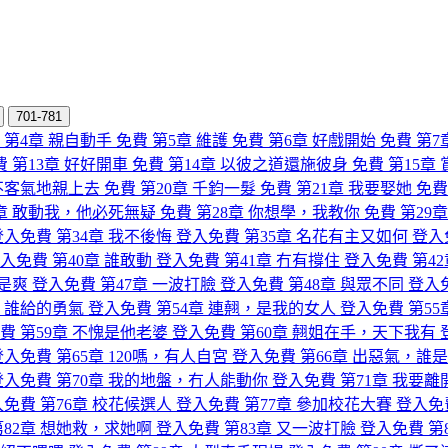
701-781
第4章 親自動手
免費
第5章 維護
免費
第6章 好戲開始
免費
第7
費
第13章 好好開車
免費
第14章 以彼之道還施彼身
免費
第15章
毫不客氣地親上去
免費
第20章 千鈞一髮
免費
第21章 我要娶她
免費
7章 敢動我，他必死無疑
免費
第28章 你想學，我教你
免費
第29
登入免費
第34章 我不後悔
登入免費
第35章 名花有主又如何
登入
入免費
第40章 誰敢動
登入免費
第41章 冇有撐住
登入免費
第4
就是爽
登入免費
第47章 一波打臉
登入免費
第48章 與眾不同
登入
她，誰給的勇氣
登入免費
第54章 連翹，是我的女人
登入免費
第5
費
第59章 不愧是他老婆
登入免費
第60章 翹姐在手，天下我有
登入免費
第65章 120嗎，有人自宮
登入免費
第66章 出惡氣，誰
登入免費
第70章 我的地盤，冇人能動你
登入免費
第71章 我要離
入免費
第76章 校花候選人
登入免費
第77章 參加校花大賽
登入免
第82章 想她救，求她啊
登入免費
第83章 又一波打臉
登入免費
第