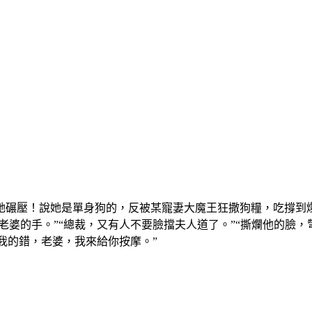
她碾壓！說她是單身狗的，反被某寵妻大魔王狂撒狗糧，吃撐到
老婆的手。”“總裁，又有人不要臉擋夫人道了。”“撕爛他的臉，
是我的錯，老婆，我來給你按摩。”