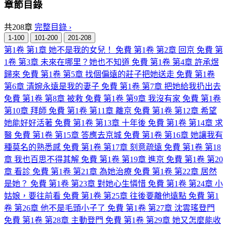
章節目錄
共208章
完整目錄 ›
1-100
101-200
201-208
第1卷 第1章 她不是我的女兒！
免費
第1卷 第2章 回京
免費
第
1卷 第3章 未來在哪里？她也不知道
免費
第1卷 第4章 許承煜
歸來
免費
第1卷 第5章 找個偏遠的莊子把她送走
免費
第1卷
第6章 清婉永遠是我的妻子
免費
第1卷 第7章 把她給我扔出去
免費
第1卷 第8章 被救
免費
第1卷 第9章 我沒有家
免費
第1卷
第10章 拜師
免費
第1卷 第11章 離京
免費
第1卷 第12章 希望
她能好好活著
免費
第1卷 第13章 十年後
免費
第1卷 第14章 求
醫
免費
第1卷 第15章 答應去京城
免費
第1卷 第16章 她讓我有
種莫名的熟悉感
免費
第1卷 第17章 刻意疏遠
免費
第1卷 第18
章 我也百思不得其解
免費
第1卷 第19章 進京
免費
第1卷 第20
章 看診
免費
第1卷 第21章 為她治療
免費
第1卷 第22章 居然
是她？
免費
第1卷 第23章 對她心生憐惜
免費
第1卷 第24章 小
姑娘，要往前看
免費
第1卷 第25章 往後要離他遠點
免費
第1
卷 第26章 他不是毛頭小子了
免費
第1卷 第27章 沈雲瑤登門
免費
第1卷 第28章 主動登門
免費
第1卷 第29章 她又怎麼能收