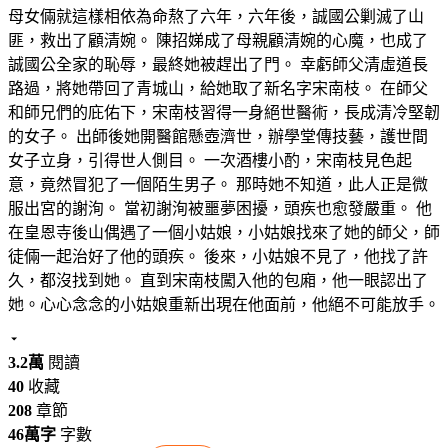
母女倆就這樣相依為命熬了六年，六年後，誠國公剿滅了山
匪，救出了顧清婉。 陳招娣成了母親顧清婉的心魔，也成了
誠國公全家的恥辱，最終她被趕出了門。 幸虧師父清虛道長
路過，將她帶回了青城山，給她取了新名字宋南枝。 在師父
和師兄們的庇佑下，宋南枝習得一身絕世醫術，長成清冷堅韌
的女子。 出師後她開醫館懸壺濟世，辦學堂傳技藝，護世間
女子立身，引得世人側目。 一次酒樓小酌，宋南枝見色起
意，竟然冒犯了一個陌生男子。 那時她不知道，此人正是微
服出宮的謝洵。 當初謝洵被噩夢困擾，頭疾也愈發嚴重。 他
在皇恩寺後山偶遇了一個小姑娘，小姑娘找來了她的師父，師
徒倆一起治好了他的頭疾。 後來，小姑娘不見了，他找了許
久，都沒找到她。 直到宋南枝闖入他的包廂，他一眼認出了
她。心心念念的小姑娘重新出現在他面前，他絕不可能放手。
3.2萬
閱讀
40
收藏
208
章節
46萬字
字數