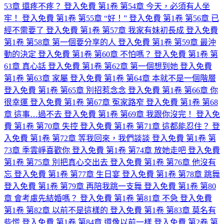
53章 還疼不疼？
登入免費
第1卷 第54章 今天，必須有人坐
牢！
登入免費
第1卷 第55章 “好！”
登入免費
第1卷 第56章 已
經不需要了
登入免費
第1卷 第57章 我家有妹初長成
登入免費
第1卷 第58章 第一個要分享的人
登入免費
第1卷 第59章 最沖
動的決定
登入免費
第1卷 第60章 不怕嗎？
登入免費
第1卷 第
61章 真心話
登入免費
第1卷 第62章 第一個想到她
登入免費
第1卷 第63章 家屬
登入免費
第1卷 第64章 本就不是一個階層
登入免費
第1卷 第65章 別招惹念念
登入免費
第1卷 第66章 你
很幸運
登入免費
第1卷 第67章 冤家路窄
登入免費
第1卷 第68
章 這事…過不去
登入免費
第1卷 第69章 我跟你沒完！
登入免
費
第1卷 第70章 失控
登入免費
第1卷 第71章 這都能忍住？
登
入免費
第1卷 第72章 等我回來，我們談談
登入免費
第1卷 第
73章 季雲崢喜歡你
登入免費
第1卷 第74章 放她走吧
登入免費
第1卷 第75章 別把真心交出去
登入免費
第1卷 第76章 他沒有
忘
登入免費
第1卷 第77章 生日宴
登入免費
第1卷 第78章 跳舞
登入免費
第1卷 第79章 再陪我跳一支舞
登入免費
第1卷 第80
章 會考慮先結婚嗎？
登入免費
第1卷 第81章 不急
登入免費
第1卷 第82章 以前不是這樣的
登入免費
第1卷 第83章 莫名有
些慌
登入免費
第1卷 第84章 還像以前一樣
登入免費
第2卷 第