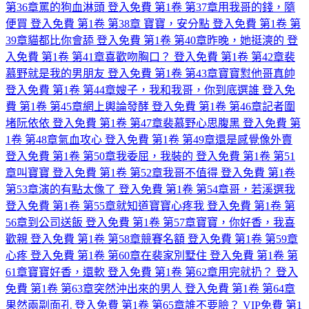
第36章罵的狗血淋頭
登入免費
第1卷 第37章用我哥的錢，隨
便買
登入免費
第1卷 第38章 寶寶，安分點
登入免費
第1卷 第
39章貓都比你會舔
登入免費
第1卷 第40章昨晚，她挺漺的
登
入免費
第1卷 第41章喜歡吻胸口？
登入免費
第1卷 第42章裴
慕野就是我的男朋友
登入免費
第1卷 第43章寶寶懟他哥真帥
登入免費
第1卷 第44章嫂子，我和我哥，你到底選誰
登入免
費
第1卷 第45章網上輿論發酵
登入免費
第1卷 第46章記者圍
堵阮依依
登入免費
第1卷 第47章裴慕野心思腹黑
登入免費
第
1卷 第48章氣血攻心
登入免費
第1卷 第49章還是感覺像外賣
登入免費
第1卷 第50章我委屈，我裝的
登入免費
第1卷 第51
章叫寶寶
登入免費
第1卷 第52章我哥不值得
登入免費
第1卷
第53章演的有點太像了
登入免費
第1卷 第54章哥，若溪選我
登入免費
第1卷 第55章就知道寶寶心疼我
登入免費
第1卷 第
56章到公司送飯
登入免費
第1卷 第57章寶寶，你好香，我喜
歡親
登入免費
第1卷 第58章競賽名額
登入免費
第1卷 第59章
心疼
登入免費
第1卷 第60章在裴家別墅住
登入免費
第1卷 第
61章寶寶好香，還軟
登入免費
第1卷 第62章用完就扔？
登入
免費
第1卷 第63章突然沖出來的男人
登入免費
第1卷 第64章
果然兩副面孔
登入免費
第1卷 第65章誰不要臉？
VIP免費
第1