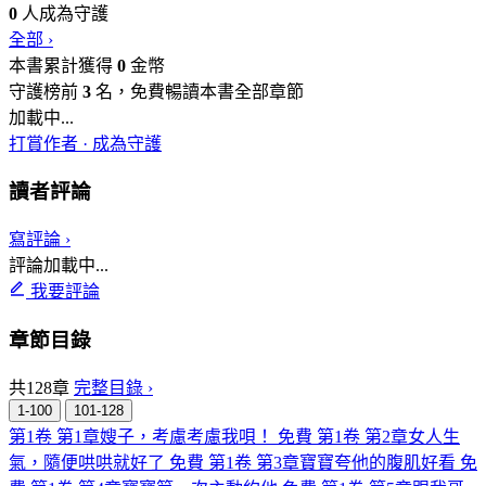
0
人成為守護
全部 ›
本書累計獲得
0
金幣
守護榜前
3
名，免費暢讀本書全部章節
加載中...
打賞作者 · 成為守護
讀者評論
寫評論 ›
評論加載中...
我要評論
章節目錄
共128章
完整目錄 ›
1-100
101-128
第1卷 第1章嫂子，考慮考慮我唄！
免費
第1卷 第2章女人生
氣，隨便哄哄就好了
免費
第1卷 第3章寶寶夸他的腹肌好看
免