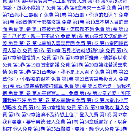
費
第1卷 第4章寶寶第一次主動約他
免費
第1卷 第5章跟我哥
能談，跟我不能談？
免費
第1卷 第6章再來一巴掌
免費
第1卷
第7章抓小三最狠了
免費
第1卷 第8章哥，你真的知道？
免費
第1卷 第9章他可什麼都沒說
免費
第1卷 第10章不堪入目的畫
面
免費
第1卷 第11章被老婆親，怎麼都不夠
免費
第1卷 第12
章自己老婆，親一下不過分
免費
第1卷 第13章整天惦記他老
婆
免費
第1卷 第14章加入雲裳舞團
免費
第1卷 第15章回憶真
讓人惡心
免費
第1卷 第16章 看見老婆就想親的病
免費
第1卷
第17章缺個投資人
免費
第1卷 第18章他哥嫌棄，他夢寐以求
免費
第1卷 第19章閨蜜簡諾
免費
第1卷 第20章讓沈若溪去求
情
免費
第1卷 第21章老婆，我不是正人君子
免費
第1卷 第22
章你把小小野養的很差
免費
第1卷 第23章雲裳新投資人
免費
第1卷 第24章裴慕野精打細算
免費
第1卷 第25章老婆，讓我抱
抱
免費
第1卷 第26章寶寶..........
免費
第1卷 第27章老婆，別不
理我好不好
免費
第1卷 第28章動情
免費
第1卷 第29章小小野
想喝水
免費
第1卷 第30章禮物
免費
第1卷 第31章助攻
登入免
費
第1卷 第32章誰迫不及待想上位了
登入免費
第1卷 第33章
我有老婆，要守男德
登入免費
第1卷 第34章感冒好了，以身
相許
登入免費
第1卷 第35章撒嬌、耍賴、騷
登入免費
第1卷