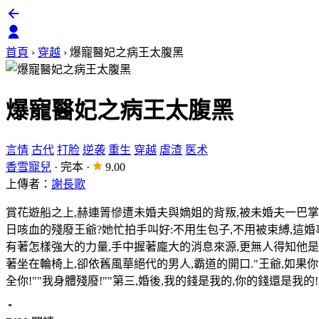
首頁
›
穿越
›
爆寵醫妃之病王太腹黑
爆寵醫妃之病王太腹黑
言情
古代
打脸
逆袭
重生
穿越
虐渣
医术
香雪寵兒
·
完本
·
9.00
上傳者：
謝長歌
賞花遊船之上,赫連箐慘遭未婚夫與嫡姐的背叛,被未婚夫一巴掌
日咳血的殘廢王爺?她忙拍手叫好:不用生包子,不用被束縛,這婚
有著怎樣強大的力量,手中握著龐大的消息來源,更無人得知他是
著坐在輪椅上,卻依舊風華絕代的男人,霸道的開口."王爺,如果你
全你!""我身體殘廢!""第三,婚後,我的錢是我的,你的錢還是我的!"