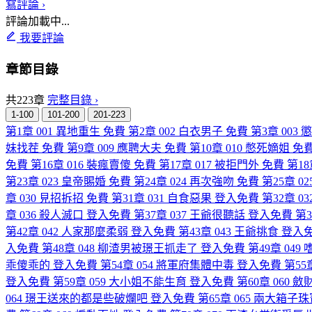
寫評論 ›
評論加載中...
我要評論
章節目錄
共223章
完整目錄 ›
1-100
101-200
201-223
第1章 001 異地重生
免費
第2章 002 白衣男子
免費
第3章 003
妹找茬
免費
第9章 009 應聘大夫
免費
第10章 010 憋死嫡姐
免
免費
第16章 016 裝瘋賣傻
免費
第17章 017 被拒門外
免費
第18
第23章 023 皇帝賜婚
免費
第24章 024 再次強吻
免費
第25章 0
章 030 見招拆招
免費
第31章 031 自食惡果
登入免費
第32章 0
章 036 殺人滅口
登入免費
第37章 037 王爺很聽話
登入免費
第3
第42章 042 人家那麼柔弱
登入免費
第43章 043 王爺挑食
登入
入免費
第48章 048 柳渣男被璟王抓走了
登入免費
第49章 049
乖傻乖的
登入免費
第54章 054 將軍府集體中毒
登入免費
第55
登入免費
第59章 059 大小姐不能生育
登入免費
第60章 060 
064 璟王送來的都是些破爛吧
登入免費
第65章 065 兩大箱