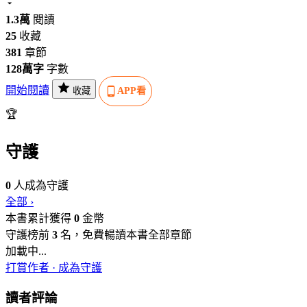
1.3萬
閱讀
25
收藏
381
章節
128萬字
字數
開始閱讀
收藏
APP看
🏆
守護
0
人成為守護
全部 ›
本書累計獲得
0
金幣
守護榜前
3
名，免費暢讀本書全部章節
加載中...
打賞作者 · 成為守護
讀者評論