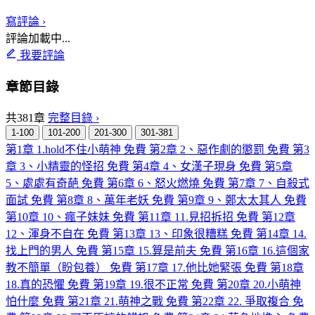
寫評論 ›
評論加載中...
我要評論
章節目錄
共381章
完整目錄 ›
1-100
101-200
201-300
301-381
第1章 1.hold不住小萌神
免費
第2章 2、惡作劇的懲罰
免費
第3
章 3、小精靈的怪招
免費
第4章 4、女漢子現身
免費
第5章
5、處處有奇葩
免費
第6章 6、怒火燃燒
免費
第7章 7、自殺式
面試
免費
第8章 8、萬年老妖
免費
第9章 9、鄭太太其人
免費
第10章 10、瘋子妹妹
免費
第11章 11.見招拆招
免費
第12章
12、渾身不自在
免費
第13章 13、印象很糟糕
免費
第14章 14.
找上門的男人
免費
第15章 15.算是前夫
免費
第16章 16.這個家
教不簡單（盼包養）
免費
第17章 17.他比她緊張
免費
第18章
18.真的恐懼
免費
第19章 19.很不正常
免費
第20章 20.小萌神
怕什麼
免費
第21章 21.萌神之戰
免費
第22章 22. 爭取複合
免