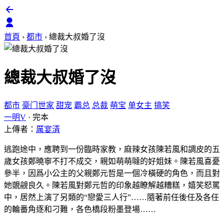
首頁
›
都市
›
總裁大叔婚了沒
總裁大叔婚了沒
都市
豪门世家
甜宠
霸总
总裁
萌宝
单女主
搞笑
一明V
·
完本
上傳者：
厲宴清
逃跑途中，應聘到一份臨時家教，麻辣女孩陳若風和調皮的五
歲女孩鄭曉寧不打不成交，親如萌萌噠的好姐妹。陳若風喜憂
參半，因爲小公主的父親鄭元哲是一個冷橫硬的角色，而且對
她覬覦良久。陳若風對鄭元哲的印象越瞭解越糟糕，嬉笑怒罵
中，居然上演了另類的“戀愛三人行”……隨著前任後任及各任
的輪番角逐和刁難，各色橋段粉墨登場……