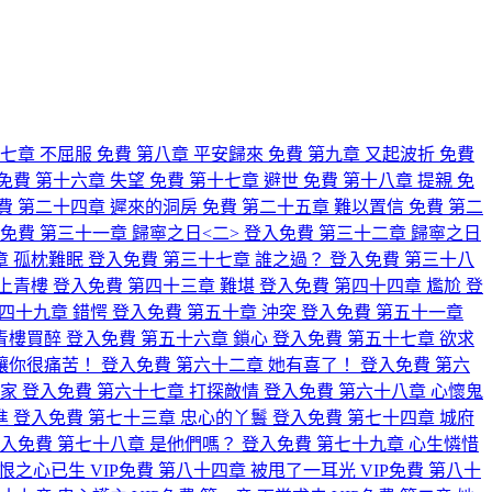
七章 不屈服
免費
第八章 平安歸來
免費
第九章 又起波折
免費
免費
第十六章 失望
免費
第十七章 避世
免費
第十八章 提親
免
費
第二十四章 遲來的洞房
免費
第二十五章 難以置信
免費
第二
免費
第三十一章 歸寧之日<二>
登入免費
第三十二章 歸寧之日
章 孤枕難眠
登入免費
第三十七章 誰之過？
登入免費
第三十八
上青樓
登入免費
第四十三章 難堪
登入免費
第四十四章 尷尬
登
四十九章 錯愕
登入免費
第五十章 沖突
登入免費
第五十一章
青樓買醉
登入免費
第五十六章 鎖心
登入免費
第五十七章 欲求
讓你很痛苦！
登入免費
第六十二章 她有喜了！
登入免費
第六
回家
登入免費
第六十七章 打探敵情
登入免費
第六十八章 心懷鬼
進
登入免費
第七十三章 忠心的丫鬟
登入免費
第七十四章 城府
入免費
第七十八章 是他們嗎？
登入免費
第七十九章 心生憐惜
嫉恨之心已生
VIP免費
第八十四章 被甩了一耳光
VIP免費
第八十