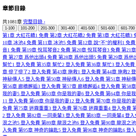
章節目錄
共1081章
完整目錄 ›
1-100
101-200
201-300
301-400
401-500
501-600
601-700
第1章 大紅花轎1
免費
第2章 大紅花轎2
免費
第3章 大紅花轎3
10章 冰池4
免費
第11章 冰池5
免費
第12章 說“不”的權利1
免費
音1
免費
第19章 悅耳琴音2
免費
第20章 悅耳琴音3
免費
第21
費
第27章 爲他出頭4
免費
第28章 爲他出頭5
免費
第29章 爲他
幫忙1
登入免費
第35章 幫忙2
登入免費
第36章 幫忙3
登入免費
章 慘了慘了2
登入免費
第43章 施救1
登入免費
第44章 施救2
登
神秘傳人5
登入免費
第50章 神秘傳人6
登入免費
第51章 神秘傳
第56章 廊橋邂逅3
登入免費
第57章 廊橋邂逅4
登入免費
第58
我的妻5
登入免費
第63章 你是我的妻6
登入免費
第64章 你是
11
登入免費
第69章 你是我的妻12
登入免費
第70章 你是我的妻
免費
第75章 迷霧重重3
登入免費
第76章 迷霧重重4
登入免費
2
登入免費
第82章 一同乘輦3
登入免費
第83章 一同乘輦4
登入
泿之池5
登入免費
第89章 龍泿之池6
登入免費
第90章 龍泿之池
入免費
第95章 神奇的鑰匙5
登入免費
第96章 神奇的鑰匙6
登入