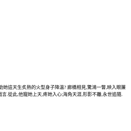
好助她這天生炙熱的火型身子降溫? 廊橋相見,驚鴻一瞥,映入眼簾
戲言.從此,他寵她上天,疼她入心;海角天涯,形影不離,永世追隨.