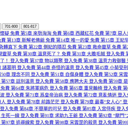
701-800
801-817
 懷疑
免費
第5章 來勢洶洶
免費
第6章 西藏紅花
免費
第7章 惡
免費
第13章 新解老佛爺
免費
第14章 唯一的愛
免費
第15章 王妃
 急轉直下
免費
第22章 側妃的隱忍
免費
第23章 救命靈草
免費
第
驚現靈草
免費
第30章 溫意死了？
免費
第31章 大膽毛賊
登入免費
瘓了！
登入免費
第37章 物以類聚
登入免費
第38章 溫意力救御醫
章 諸葛明
登入免費
第44章 奇怪的溫意
登入免費
第45章 小菊受刑
第50章 理念不同
登入免費
第51章 自傷身體
登入免費
第52章 宋
第57章 話別溫意
登入免費
第58章 應聘大夫
登入免費
第59章 
入免費
第64章 朱將軍病危
登入免費
第65章 重見輪椅
登入免費
第
風波
登入免費
第71章 爲皇帝治病
登入免費
第72章 意亂情迷
登入
接人
登入免費
第78章 前路茫茫
登入免費
第79章 最毒“女人心”
登
登入免費
第84章 不簡單的可兒
登入免費
第85章 入宮侍疾
登入
章 生死一線
登入免費
第91章 求助九王爺
登入免費
第92章 “龍門
第97章 追尋線索
登入免費
第98章 宋雲罡的殺意
登入免費
第9