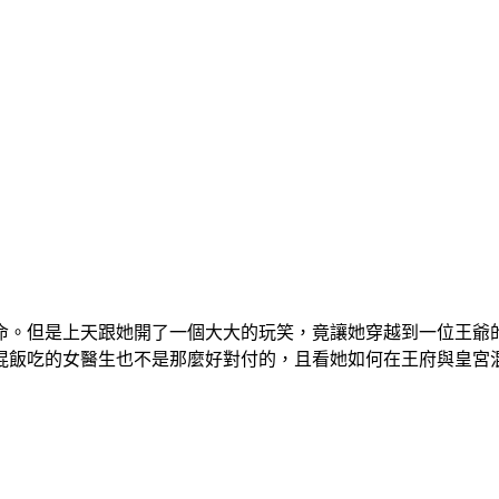
命。但是上天跟她開了一個大大的玩笑，竟讓她穿越到一位王爺
混飯吃的女醫生也不是那麼好對付的，且看她如何在王府與皇宮