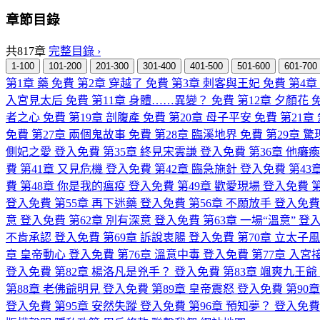
章節目錄
共817章
完整目錄 ›
1-100
101-200
201-300
301-400
401-500
501-600
601-700
第1章 藥
免費
第2章 穿越了
免費
第3章 刺客與王妃
免費
第4章
入宮見太后
免費
第11章 身體……異變？
免費
第12章 夕顏花
者之心
免費
第19章 剖腹產
免費
第20章 母子平安
免費
第21章
免費
第27章 兩個鬼故事
免費
第28章 臨溪地界
免費
第29章 
側妃之愛
登入免費
第35章 終見宋雲謙
登入免費
第36章 他癱
費
第41章 又見危機
登入免費
第42章 臨急施針
登入免費
第43
費
第48章 你是我的瘟疫
登入免費
第49章 歡愛現場
登入免費
登入免費
第55章 再下迷藥
登入免費
第56章 不願放手
登入免費
意
登入免費
第62章 別有深意
登入免費
第63章 一場“溫意”
登
不肯承認
登入免費
第69章 訴說衷腸
登入免費
第70章 立太子
章 皇帝動心
登入免費
第76章 溫意中毒
登入免費
第77章 入宮
登入免費
第82章 楊洛凡是兇手？
登入免費
第83章 颯爽九王爺
第88章 老佛爺明見
登入免費
第89章 皇帝震怒
登入免費
第90
登入免費
第95章 安然失蹤
登入免費
第96章 預知夢？
登入免費