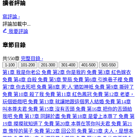
讀者評論
寫評論 ›
評論加載中...
我要評論
章節目錄
共550章
完整目錄 ›
1-100
101-200
201-300
301-400
401-500
501-550
第1章 我是你老公
免費
第2章 你是我的
免費
第3章 紅色嫁衣
免費
第4章 自殺
免費
第5章 警局
免費
第6章 引進巷子裡
免費
第7章 你去死吧
免費
第8章 男‘人’猶如神祗
免費
第9章 撕碎了
免費
第10章 殺了我
免費
第11章 紅色鳳冠
免費
第12章 老婆，
玩個遊戲吧
免費
第13章 就讓她跟這個男人結婚
免費
第14章
叫本尊夫君
免費
第15章 沒有舌頭
免費
第16章 把你的舌頭給
我吧
免費
第17章 同歸於盡
免費
第18章 是愛上本尊了
免費
第
19章 摸摸就知道了
免費
第20章 本尊在等你叫夫君
免費
第21
章 憔悴的葉子
免費
第22章 回公司
免費
第23章 夫人，是想本