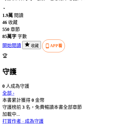
1.9萬
閱讀
46
收藏
550
章節
85萬字
字數
開始閱讀
收藏
APP看
🏆
守護
0
人成為守護
全部 ›
本書累計獲得
0
金幣
守護榜前
3
名，免費暢讀本書全部章節
加載中...
打賞作者 · 成為守護