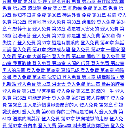
尊嘛
免費
第24章 你遲早是本尊的
免費
第25章 為什麼要認命
免費
第26章 造孽啊
免費
第27章 死傲嬌
免費
第28章
免費
第
29章 你知不知道
免費
第30章 神馬外賣
免費
第31章 惹惱
登入
免費
第32章 陰曹地府
登入免費
第33章 疾風穀
登入免費
第34
章 他想幹什麼
登入免費
第35章 我是被人害死的
登入免費
第
36章 沒法報答
登入免費
第37章 你是誰
登入免費
第38章 你，
失憶了
登入免費
第39章 還是有關系的
登入免費
第40章 無話
可說
登入免費
第41章 燃燒成灰燼
登入免費
第42章 一個家
登
入免費
第43章 大爺是他
登入免費
第44章 腿軟了
登入免費
第
45章 我喜歡他
登入免費
第46章 人間的爪牙
登入免費
第47章
男人的房間
登入免費
第48章 冥婚已成
登入免費
第49章 通陰
文書
登入免費
第50章 沈安知
登入免費
第51章 總裁新婚，我
也新婚
登入免費
第52章 洪太太
登入免費
第53章 斷裂的脖頸
登入免費
第54章 早有準備
登入免費
第55章 悲涼的一生
登入
免費
第56章 可能是道士
登入免費
第57章 被人控制了
登入免
費
第58章 主人是這個世界最厲害的人
登入免費
第59章 你認
識沈安知
登入免費
第60章 你的工作就是拍男人
登入免費
第
61章 溫柔的厲莫深
登入免費
第62章 通向地獄的走廊
登入免
費
第63章 分內事
登入免費
第64章 叫夫君就放你回去
登入免