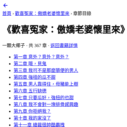
首頁
›
歡喜冤家：傲嬌老婆懷里來
›
章節目錄
《歡喜冤家：傲嬌老婆懷里來
一顆大椰子 · 共 367 章 ·
返回書籍詳情
第一章 意外？意外？意外？
第二章 哦，見鬼
第三章 我可不是那麼隨便的男人
第四章 強扭的瓜不甜
第五章 男人靠得住，母豬能上樹
第六章 五行缺德
第七章 只要瓜好，強扭的也甜
第八章 我不會對一塊排骨感興趣
第九章 你拒絕我？
第十章 我的家沒了
第十一章 總裁很帥酷霸拽