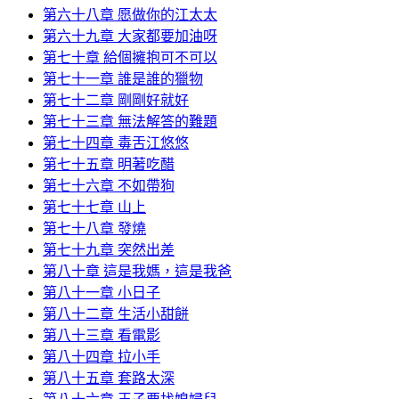
第六十八章 愿做你的江太太
第六十九章 大家都要加油呀
第七十章 給個擁抱可不可以
第七十一章 誰是誰的獵物
第七十二章 剛剛好就好
第七十三章 無法解答的難題
第七十四章 毒舌江悠悠
第七十五章 明著吃醋
第七十六章 不如帶狗
第七十七章 山上
第七十八章 發燒
第七十九章 突然出差
第八十章 這是我媽，這是我爸
第八十一章 小日子
第八十二章 生活小甜餅
第八十三章 看電影
第八十四章 拉小手
第八十五章 套路太深