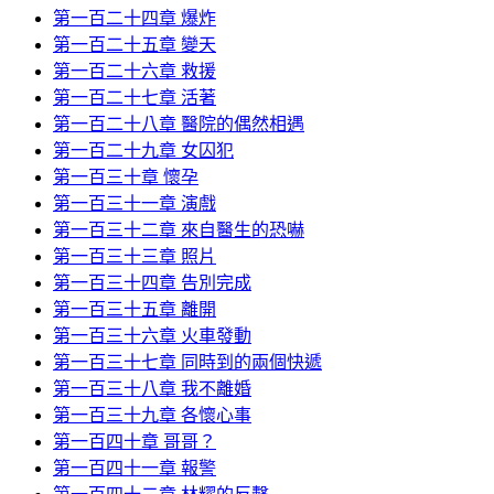
第一百二十四章 爆炸
第一百二十五章 變天
第一百二十六章 救援
第一百二十七章 活著
第一百二十八章 醫院的偶然相遇
第一百二十九章 女囚犯
第一百三十章 懷孕
第一百三十一章 演戲
第一百三十二章 來自醫生的恐嚇
第一百三十三章 照片
第一百三十四章 告別完成
第一百三十五章 離開
第一百三十六章 火車發動
第一百三十七章 同時到的兩個快遞
第一百三十八章 我不離婚
第一百三十九章 各懷心事
第一百四十章 哥哥？
第一百四十一章 報警