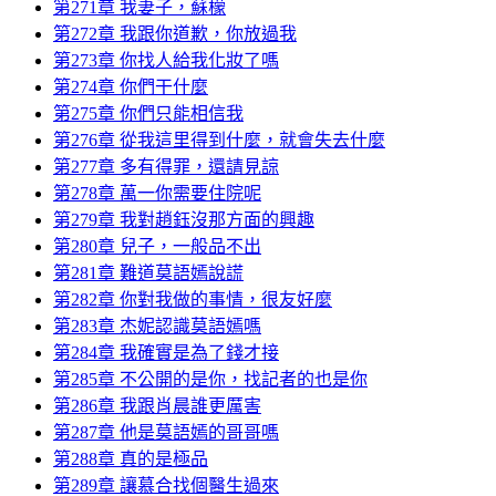
第271章 我妻子，蘇檬
第272章 我跟你道歉，你放過我
第273章 你找人給我化妝了嗎
第274章 你們干什麼
第275章 你們只能相信我
第276章 從我這里得到什麼，就會失去什麼
第277章 多有得罪，還請見諒
第278章 萬一你需要住院呢
第279章 我對趙鈺沒那方面的興趣
第280章 兒子，一般品不出
第281章 難道莫語嫣說謊
第282章 你對我做的事情，很友好麼
第283章 杰妮認識莫語嫣嗎
第284章 我確實是為了錢才接
第285章 不公開的是你，找記者的也是你
第286章 我跟肖晨誰更厲害
第287章 他是莫語嫣的哥哥嗎
第288章 真的是極品
第289章 讓慕合找個醫生過來