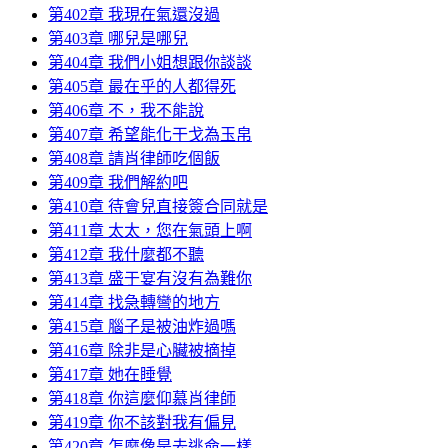
第402章 我現在氣還沒過
第403章 哪兒是哪兒
第404章 我們小姐想跟你談談
第405章 最在乎的人都得死
第406章 不，我不能說
第407章 希望能化干戈為玉帛
第408章 請肖律師吃個飯
第409章 我們解約吧
第410章 待會兒直接簽合同就是
第411章 太太，您在氣頭上啊
第412章 我什麼都不聽
第413章 盛于宴有沒有為難你
第414章 找急轉彎的地方
第415章 腦子是被油炸過嗎
第416章 除非是心臟被摘掉
第417章 她在睡覺
第418章 你這麼仰慕肖律師
第419章 你不該對我有偏見
第420章 怎麼像是去逃命一樣