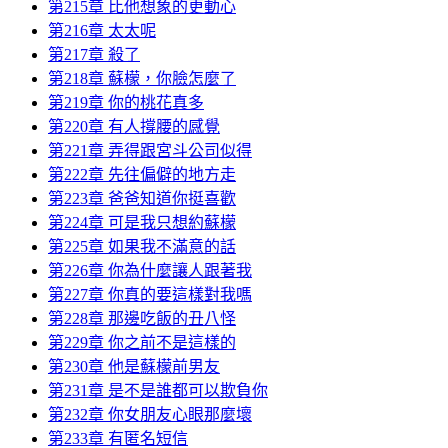
第215章 比他想象的更動心
第216章 太太呢
第217章 殺了
第218章 蘇檬，你臉怎麼了
第219章 你的桃花真多
第220章 有人撐腰的感覺
第221章 弄得跟宮斗公司似得
第222章 先往偏僻的地方走
第223章 爸爸知道你挺喜歡
第224章 可是我只想約蘇檬
第225章 如果我不滿意的話
第226章 你為什麼讓人跟著我
第227章 你真的要這樣對我嗎
第228章 那邊吃飯的丑八怪
第229章 你之前不是這樣的
第230章 他是蘇檬前男友
第231章 是不是誰都可以欺負你
第232章 你女朋友心眼那麼壞
第233章 有匿名短信