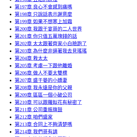
第197章 良心不會感到痛嗎
第198章 只說話表示謝意麼
第199章 如果不想寒上加霜
第200章 我跟于宴哥的二人世界
第201章 你只值五萬塊錢的話
第202章 太太跟著齊家小白臉跑了
第203章 為什麼非逼著我去見瑤瑤
第204章 救太太
第205章 考慮一下跟他離婚
第206章 做人不要太雙標
第207章 盛于晏的小嬌妻
第208章 我永遠是你的父親
第209章 區區一個小破公司
第210章 可以跟羅姒花有秘密了
第211章 公司重振旗鼓
第212章 咱們盛家
第213章 合同上不夠清楚嗎
第214章 我們哥有請