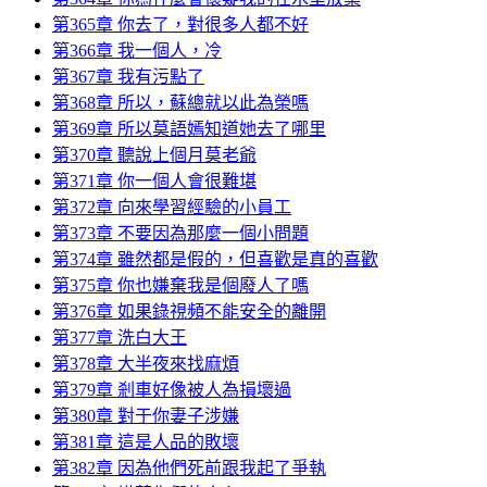
第365章 你去了，對很多人都不好
第366章 我一個人，冷
第367章 我有污點了
第368章 所以，蘇總就以此為榮嗎
第369章 所以莫語嫣知道她去了哪里
第370章 聽說上個月莫老爺
第371章 你一個人會很難堪
第372章 向來學習經驗的小員工
第373章 不要因為那麼一個小問題
第374章 雖然都是假的，但喜歡是真的喜歡
第375章 你也嫌棄我是個廢人了嗎
第376章 如果錄視頻不能安全的離開
第377章 洗白大王
第378章 大半夜來找麻煩
第379章 剎車好像被人為損壞過
第380章 對于你妻子涉嫌
第381章 這是人品的敗壞
第382章 因為他們死前跟我起了爭執