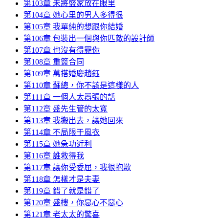
第103章 未將盛家放在眼里
第104章 她心里的男人多得很
第105章 我單純的想跟你結婚
第106章 包裝出一個與你匹敵的設計師
第107章 也沒有得罪你
第108章 重簽合同
第109章 萬搭婚慶趙鈺
第110章 蘇總，你不該是這樣的人
第111章 一個人太囂張的話
第112章 盛先生管的太寬
第113章 我搬出去，讓她回來
第114章 不局限于風衣
第115章 她急功近利
第116章 誰救得我
第117章 讓你受委屈，我很抱歉
第118章 怎樣才是夫妻
第119章 錯了就是錯了
第120章 盛樓，你惡心不惡心
第121章 老太太的驚喜