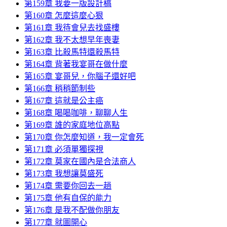
第159章 我要一版設計稿
第160章 怎麼這麼心狠
第161章 我待會兒去找盛樓
第162章 我不太想早年喪妻
第163章 比殺馬特還殺馬特
第164章 背著我宴哥在做什麼
第165章 宴哥兒，你腦子還好吧
第166章 稍稍節制些
第167章 這就是公主癌
第168章 喝喝咖啡，聊聊人生
第169章 誰的家庭地位高點
第170章 你怎麼知道，我一定會死
第171章 必須單獨探視
第172章 莫家在國內是合法商人
第173章 我想讓莫盛死
第174章 需要你回去一趟
第175章 他有自保的能力
第176章 是我不配做你朋友
第177章 就圖開心