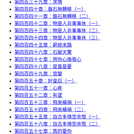
第四百三十九章：求情
第四百四十章：磐石無轉移（一）
第四百四十一章：磐石無轉移（二）
第四百四十二章：物是人非事事休（一）
第四百四十三章：物是人非事事休（二）
第四百四十四章：物是人非事事休（三）
第四百四十五章：窮途末路
第四百四十六章：石破天驚
第四百四十七章：用你心換我心
第四百四十八章：是喜是憂
第四百四十九章：宮變
第四百五十章：好皇后（一）
第四百五十一章：心疼
第四百五十二章：有望
第四百五十三章：飛來橫禍（一）
第四百五十四章：飛來橫禍（二）
第四百五十五章：自古多情空余恨（一）
第四百五十六章：自古多情空余恨（二）
第四百五十七章：真的愛你