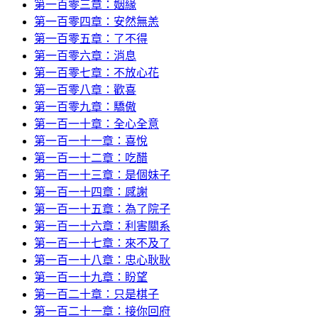
第一百零三章：姻緣
第一百零四章：安然無恙
第一百零五章：了不得
第一百零六章：消息
第一百零七章：不放心花
第一百零八章：歡喜
第一百零九章：驕傲
第一百一十章：全心全意
第一百一十一章：喜悅
第一百一十二章：吃醋
第一百一十三章：是個妹子
第一百一十四章：感謝
第一百一十五章：為了院子
第一百一十六章：利害關系
第一百一十七章：來不及了
第一百一十八章：忠心耿耿
第一百一十九章：盼望
第一百二十章：只是棋子
第一百二十一章：接你回府