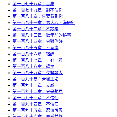
第一百七十八章：喜慶
第一百七十九章：對不住你
第一百八十章：只要看到你
第一百八十一章：男人心，海底針
第一百八十二章：不欺騙
第一百八十三章：數年前的秘事
第一百八十四章：只對你好
第一百八十五章：不考慮
第一百八十六章：宿醉
第一百八十七章：一心一意
第一百八十八章：護主
第一百八十九章：仗勢欺人
第一百九十章：青城王妃
第一百九十一章：立威
第一百九十二章：只是想見
第一百九十三章：不信任
第一百九十四章：不信任
第一百九十五章：忍無可忍
第一百九十六章：恩威并施