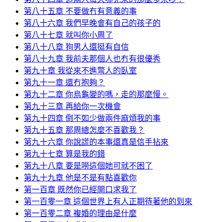
第八十五章 不要做冇有意義的事
第八十六章 我們早晚會有自己的孩子的
第八十七章 就叫你小周了
第八十八章 狗男人還挺有自信
第八十九章 我前夫那個人也冇有很優秀
第九十章 我從來不進彆人的臥室
第九十一章 還冇抱夠？
第九十二章 你烏龜變的嗎，走的那麼慢。
第九十三章 再給你一次機會
第九十四章 倒不如少做兩件麻煩我的事
第九十五章 那周總怎麼不喜歡我？
第九十六章 你說謊的本事還真是信手拈來
第九十七章 算是我的錯
第九十八章 要是嘮這個她可就不困了
第九十九章 他是不是有點喜歡你
第一百章 既然你已經開口求我了
第一百零一章 這個世界上有人正期待著他的到來
第一百零二章 複婚的理由是什麼