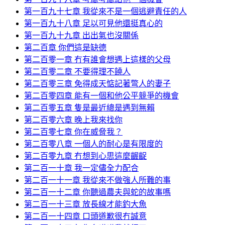
第一百九十七章 我從來不是一個逃避責任的人
第一百九十八章 足以可見他還挺真心的
第一百九十九章 出出氣也沒關係
第二百章 你們這是缺德
第二百零一章 冇有誰會想遇上這樣的父母
第二百零二章 不要得理不饒人
第二百零三章 免得成天惦記著彆人的妻子
第二百零四章 能有一個和他公平競爭的機會
第二百零五章 隻是最近總是遇到無賴
第二百零六章 晚上我來找你
第二百零七章 你在威脅我？
第二百零八章 一個人的耐心是有限度的
第二百零九章 冇想到心思這麼齷齪
第二百一十章 我一定儘全力配合
第二百一十一章 我從來不做強人所難的事
第二百一十二章 你聽過農夫與蛇的故事嗎
第二百一十三章 放長線才能釣大魚
第二百一十四章 口頭道歉很冇誠意