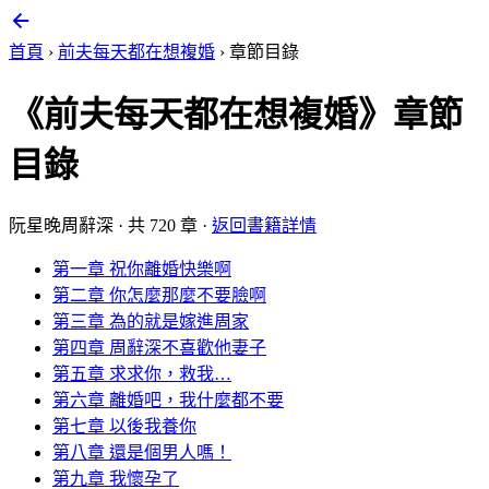
首頁
›
前夫每天都在想複婚
›
章節目錄
《前夫每天都在想複婚》章節
目錄
阮星晚周辭深 · 共 720 章 ·
返回書籍詳情
第一章 祝你離婚快樂啊
第二章 你怎麼那麼不要臉啊
第三章 為的就是嫁進周家
第四章 周辭深不喜歡他妻子
第五章 求求你，救我…
第六章 離婚吧，我什麼都不要
第七章 以後我養你
第八章 還是個男人嗎！
第九章 我懷孕了