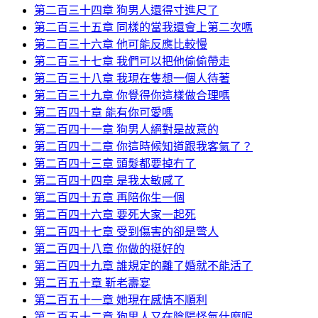
第二百三十四章 狗男人還得寸進尺了
第二百三十五章 同樣的當我還會上第二次嗎
第二百三十六章 他可能反應比較慢
第二百三十七章 我們可以把他偷偷帶走
第二百三十八章 我現在隻想一個人待著
第二百三十九章 你覺得你這樣做合理嗎
第二百四十章 能有你可愛嗎
第二百四十一章 狗男人絕對是故意的
第二百四十二章 你這時候知道跟我客氣了？
第二百四十三章 頭髮都要掉冇了
第二百四十四章 是我太敏感了
第二百四十五章 再陪你生一個
第二百四十六章 要死大家一起死
第二百四十七章 受到傷害的卻是彆人
第二百四十八章 你做的挺好的
第二百四十九章 誰規定的離了婚就不能活了
第二百五十章 靳老壽宴
第二百五十一章 她現在感情不順利
第二百五十二章 狗男人又在陰陽怪氣什麼呢