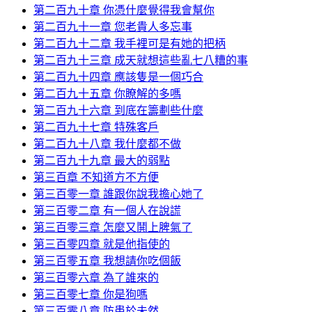
第二百九十章 你憑什麼覺得我會幫你
第二百九十一章 您老貴人多忘事
第二百九十二章 我手裡可是有她的把柄
第二百九十三章 成天就想這些亂七八糟的事
第二百九十四章 應該隻是一個巧合
第二百九十五章 你瞭解的多嗎
第二百九十六章 到底在籌劃些什麼
第二百九十七章 特殊客戶
第二百九十八章 我什麼都不做
第二百九十九章 最大的弱點
第三百章 不知道方不方便
第三百零一章 誰跟你說我擔心她了
第三百零二章 有一個人在說謊
第三百零三章 怎麼又鬨上脾氣了
第三百零四章 就是他指使的
第三百零五章 我想請你吃個飯
第三百零六章 為了誰來的
第三百零七章 你是狗嗎
第三百零八章 防患於未然