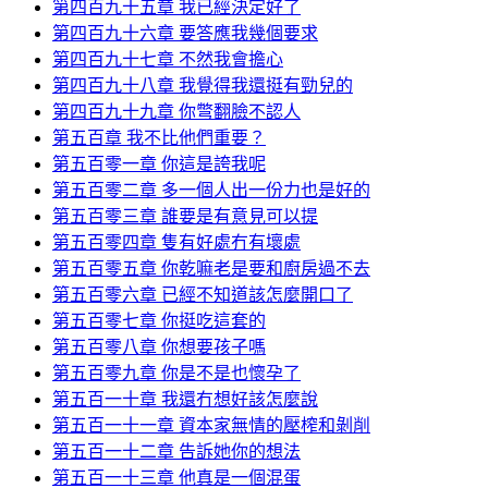
第四百九十五章 我已經決定好了
第四百九十六章 要答應我幾個要求
第四百九十七章 不然我會擔心
第四百九十八章 我覺得我還挺有勁兒的
第四百九十九章 你彆翻臉不認人
第五百章 我不比他們重要？
第五百零一章 你這是誇我呢
第五百零二章 多一個人出一份力也是好的
第五百零三章 誰要是有意見可以提
第五百零四章 隻有好處冇有壞處
第五百零五章 你乾嘛老是要和廚房過不去
第五百零六章 已經不知道該怎麼開口了
第五百零七章 你挺吃這套的
第五百零八章 你想要孩子嗎
第五百零九章 你是不是也懷孕了
第五百一十章 我還冇想好該怎麼說
第五百一十一章 資本家無情的壓榨和剝削
第五百一十二章 告訴她你的想法
第五百一十三章 他真是一個混蛋