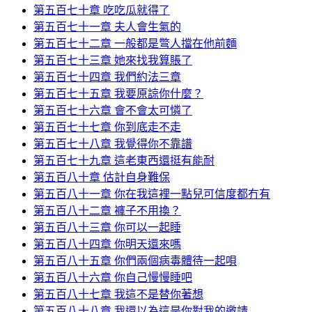
第五百七十章 吃吃瓜就得了
第五百七十一章 夫人會生氣的
第五百七十二章 一般都是彆人擋在他前麵
第五百七十三章 她來找我算賬了
第五百七十四章 我們約法三章
第五百七十五章 我要原諒你什麼？
第五百七十六章 會不會太可憐了
第五百七十七章 你到底走不走
第五百七十八章 我覺得你不靠譜
第五百七十九章 這老東西還挺有能耐
第五百八十章 估計自身難保
第五百八十一章 你在我這裡一點兒可信度都冇有
第五百八十二章 褲子不用換？
第五百八十三章 你可以一起睡
第五百八十四章 你明天還來嗎
第五百八十五章 你們兩個病毒體待一起唄
第五百八十六章 你自己慢慢睡吧
第五百八十七章 我這不是替你著想
第五百八十八章 我還以為這是你對我的邀請