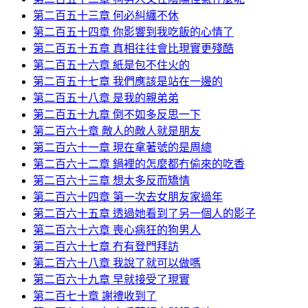
第二百五十三章 何必糾纏不休
第二百五十四章 你影響到我吃飯的心情了
第二百五十五章 真相往往會比現實更殘酷
第二百五十六章 紙是包不住火的
第二百五十七章 我們應該是站在一邊的
第二百五十八章 是我的親弟弟
第二百五十九章 倒不如多反思一下
第二百六十章 敵人的敵人就是朋友
第二百六十一章 現在拿著號的是周總
第二百六十二章 鍋裡的怎麼都冇偷來的吃香
第二百六十三章 想太多反而矯情
第二百六十四章 第一次去女朋友家過年
第二百六十五章 透過她看到了另一個人的影子
第二百六十六章 喪心病狂的狗男人
第二百六十七章 冇有登門拜訪
第二百六十八章 我說了就可以做嗎
第二百六十九章 早就接受了現實
第二百七十章 謝禮收到了