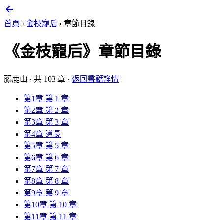
首頁
›
金枝寵后
›
章節目錄
《金枝寵后》章節目錄
藤鹿山 · 共 103 章 ·
返回書籍詳情
第1章 第 1 章
第2章 第 2 章
第3章 第 3 章
第4章 道長
第5章 第 5 章
第6章 第 6 章
第7章 第 7 章
第8章 第 8 章
第9章 第 9 章
第10章 第 10 章
第11章 第 11 章