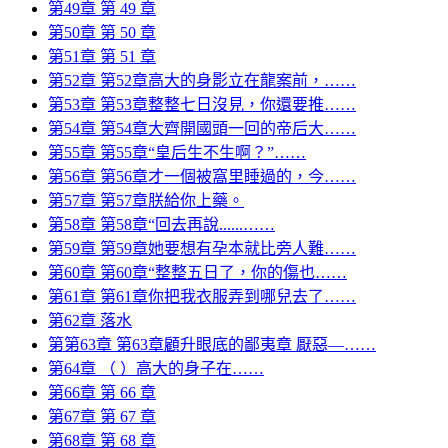
第49章 第 49 章
第50章 第 50 章
第51章 第 51 章
第52章 第52章高大的身影立在龍案前，……
第53章 第53章整整七日沒見，你還要推……
第54章 第54章大齊開國頭一回的帝后大……
第55章 第55章“皇后生不生啊？”……
第56章 第56章才一個被窩里睡過的，今……
第57章 第57章朕給你上藥。
第58章 第58章“回去再說......……
第59章 第59章她要想有孕本就比旁人難……
第60章 第60章“整整五日了，你的傷也……
第61章 第61章你把我衣服弄到哪兒去了……
第62章 落水
第第63章 第63章顧升眼底的鄙夷章 厭惡—……
第64章 （ ）高大的身子在……
第66章 第 66 章
第67章 第 67 章
第68章 第 68 章