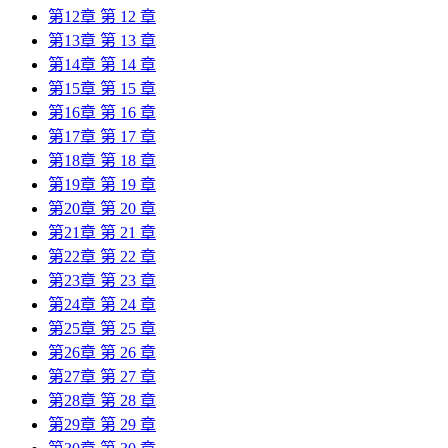
第12章 第 12 章
第13章 第 13 章
第14章 第 14 章
第15章 第 15 章
第16章 第 16 章
第17章 第 17 章
第18章 第 18 章
第19章 第 19 章
第20章 第 20 章
第21章 第 21 章
第22章 第 22 章
第23章 第 23 章
第24章 第 24 章
第25章 第 25 章
第26章 第 26 章
第27章 第 27 章
第28章 第 28 章
第29章 第 29 章