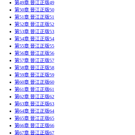
第49章 晉江正版49
第50章 晉江正版50
第51章 晉江正版51
第52章 晉江正版52
第53章 晉江正版53
第54章 晉江正版54
第55章 晉江正版55
第56章 晉江正版56
第57章 晉江正版57
第58章 晉江正版58
第59章 晉江正版59
第60章 晉江正版60
第61章 晉江正版61
第62章 晉江正版62
第63章 晉江正版63
第64章 晉江正版64
第65章 晉江正版65
第66章 晉江正版66
第67章 晉江正版67