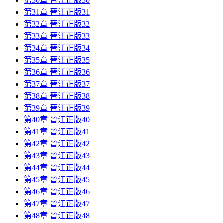
第30章 晉江正版30
第31章 晉江正版31
第32章 晉江正版32
第33章 晉江正版33
第34章 晉江正版34
第35章 晉江正版35
第36章 晉江正版36
第37章 晉江正版37
第38章 晉江正版38
第39章 晉江正版39
第40章 晉江正版40
第41章 晉江正版41
第42章 晉江正版42
第43章 晉江正版43
第44章 晉江正版44
第45章 晉江正版45
第46章 晉江正版46
第47章 晉江正版47
第48章 晉江正版48