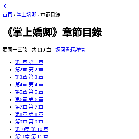
首頁
›
掌上嬌卿
›
章節目錄
《掌上嬌卿》章節目錄
蜀國十三弦 · 共 119 章 ·
返回書籍詳情
第1章 第 1 章
第2章 第 2 章
第3章 第 3 章
第4章 第 4 章
第5章 第 5 章
第6章 第 6 章
第7章 第 7 章
第8章 第 8 章
第9章 第 9 章
第10章 第 10 章
第11章 第 11 章