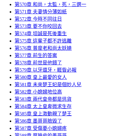
第570章 和尚，太監，死，三選一
第571章 夫妻情分薄如紙
第572章 今時不同往日
第573章 要不你咬回去
第574章 坦誠是死後重生
第575章 這輩子都不許逃離
第576章 普度老和尚太妖嬈
第577章 前生的答案
第578章 前世是他錯了
第579章 以牙還牙，睚眥必報
第580章 皇上最愛的女人
第581章 未來楚王妃是個妙人兒
第582章 小媳婦地位高
第583章 兩代皇帝都是慫貨
第584章 太上皇卑微求生存
第585章 皇上激動親了楚王
第586章 墨哥哥臉毀了
第587章 受傷要小媳婦疼
第588章 厚臉皮的墨哥哥