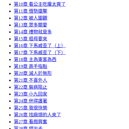
第10章 看公主吃癟太爽了
第11章 借勢還擊
第12章 被人圍觀
第13章 眾多關愛
第14章 禮物就是多
第15章 祖母要來
第16章 下馬威歪了（上）
第17章 下馬威歪了（下）
第18章 主為東客為西
第19章 高手指點
第20章 滅人於無形
第21章 不喜外人
第22章 裝病阻止
第23章 小九回家
第24章 他得護著
第25章 我很快樂
第26章 找麻煩的人來了
第27章 看戲興奮
第28章 趕出去