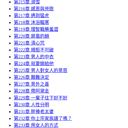
第215章 滑雪
第216章 感恩與兇險
第217章 遇到猛虎
第218章 沐浴驅寒
第219章 理智戰勝羞澀
第220章 屏風的鍋
第221章 清心咒
第222章 規矩不可破
第223章 男人的中衣
第224章 就要嫁給他
第225章 男人對女人的意思
第226章 艱難決定
第227章 意外之喜
第228章 帶阿黛走
第229章 一輩子住下好不好
第230章 人性分明
第231章 胖揍老太婆
第232章 你上宗家族譜了嗎？
第233章 用女人的方式