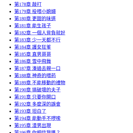
第178章 敲打
第179章 投喂小媳婦
第180章 更甜的味道
第181章 能生孩子
第182章 一個人背負就好
第183章 少一天都不行
第184章 護女狂爹
第185章 直男哥哥
第186章 雪中飛舞
第187章 湊過去親一口
第188章 神奇的喂葯
第189章 不能移動的禮物
第190章 搞破壞的夫子
第191章 只要你開口
第192章 多麼深的誤會
第193章 坦白了
第194章 能動手不啰嗦
第195章 渣男出現
第196章 你相信我嗎？