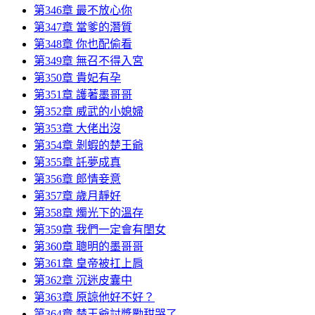
第346章 最不放心你
第347章 當爹的潛質
第348章 你也配偷看
第349章 無召不得入宮
第350章 貴妃有孕
第351章 護著墨哥哥
第352章 威武的小媳婦
第353章 大佬出沒
第354章 剝蝦的楚王爺
第355章 託夢成真
第356章 郎情妾意
第357章 歲月靜好
第358章 燭光下的溫存
第359章 我們一定會有閨女
第360章 聰明的墨哥哥
第361章 皇帝被扛上肩
第362章 沉迷皮囊中
第363章 原諒他好不好？
第364章 楚王爺討獎勵甜哭了