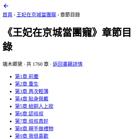
首頁
›
王妃在京城當團寵
›
章節目錄
《王妃在京城當團寵》章節目
錄
端木卿黛 · 共 1760 章 ·
返回書籍詳情
第1章 前塵
第2章 重生
第3章 再次輕薄
第4章 貼身佩戴
第5章 給銅人上妝
第6章 認叔叔
第7章 叔叔真好
第8章 親手做禮物
第9章 我很喜歡