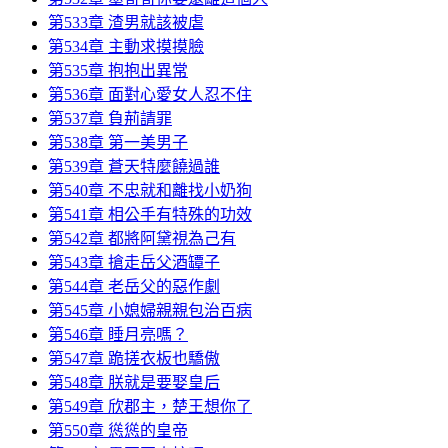
第533章 渣男就該被虐
第534章 主動求摸摸臉
第535章 抱抱出異常
第536章 面對心愛女人忍不住
第537章 負荊請罪
第538章 第一美男子
第539章 蒼天特麼饒過誰
第540章 不忠就和離找小奶狗
第541章 相公手有特殊的功效
第542章 都將阿黛視為己有
第543章 搶走岳父酒罈子
第544章 老岳父的惡作劇
第545章 小媳婦親親包治百病
第546章 睡月亮嗎？
第547章 跪搓衣板也驕傲
第548章 朕就是要娶皇后
第549章 欣郡主，楚王想你了
第550章 慫慫的皇帝