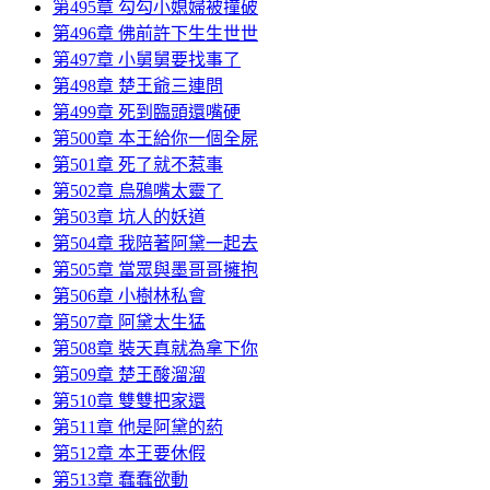
第495章 勾勾小媳婦被撞破
第496章 佛前許下生生世世
第497章 小舅舅要找事了
第498章 楚王爺三連問
第499章 死到臨頭還嘴硬
第500章 本王給你一個全屍
第501章 死了就不惹事
第502章 烏鴉嘴太靈了
第503章 坑人的妖道
第504章 我陪著阿黛一起去
第505章 當眾與墨哥哥擁抱
第506章 小樹林私會
第507章 阿黛太生猛
第508章 裝天真就為拿下你
第509章 楚王酸溜溜
第510章 雙雙把家還
第511章 他是阿黛的葯
第512章 本王要休假
第513章 蠢蠢欲動