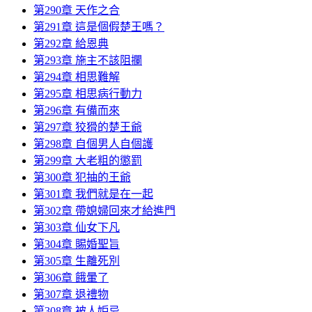
第290章 天作之合
第291章 這是個假楚王嗎？
第292章 給恩典
第293章 施主不該阻攔
第294章 相思難解
第295章 相思病行動力
第296章 有備而來
第297章 狡猾的楚王爺
第298章 自個男人自個護
第299章 大老粗的懲罰
第300章 犯抽的王爺
第301章 我們就是在一起
第302章 帶媳婦回來才給進門
第303章 仙女下凡
第304章 賜婚聖旨
第305章 生離死別
第306章 餓暈了
第307章 退禮物
第308章 被人妒忌