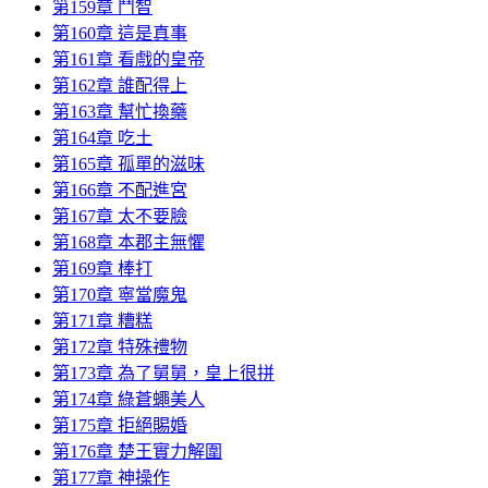
第159章 鬥智
第160章 這是真事
第161章 看戲的皇帝
第162章 誰配得上
第163章 幫忙換藥
第164章 吃土
第165章 孤單的滋味
第166章 不配進宮
第167章 太不要臉
第168章 本郡主無懼
第169章 棒打
第170章 寧當魔鬼
第171章 糟糕
第172章 特殊禮物
第173章 為了舅舅，皇上很拼
第174章 綠蒼蠅美人
第175章 拒絕賜婚
第176章 楚王實力解圍
第177章 神操作