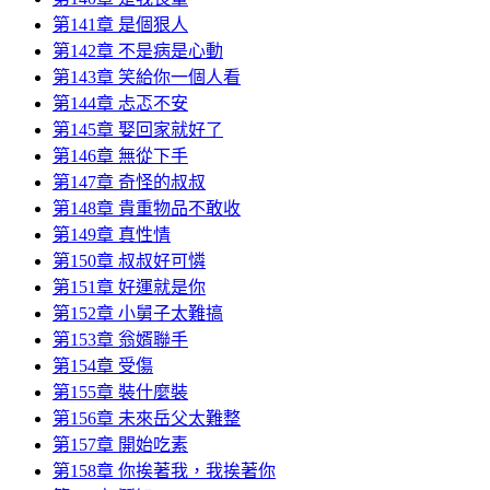
第141章 是個狠人
第142章 不是病是心動
第143章 笑給你一個人看
第144章 忐忑不安
第145章 娶回家就好了
第146章 無從下手
第147章 奇怪的叔叔
第148章 貴重物品不敢收
第149章 真性情
第150章 叔叔好可憐
第151章 好運就是你
第152章 小舅子太難搞
第153章 翁婿聯手
第154章 受傷
第155章 裝什麼裝
第156章 未來岳父太難整
第157章 開始吃素
第158章 你挨著我，我挨著你