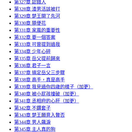
第327章 認錯人
第328章 渣男活該被打
第329章 楚王開了先河
第330章 隨便花
第331章 家風的重要性
第332章 要一個答案
第333章 可曾提到過我
第334章 少年心碎
第335章 岳父提前歸來
第336章 君子一言
第337章 搞定岳父三步驟
第338章 高手，真是高手
第339章 我見過你四歲的樣子（加更）
第340章 被小屁孩撞破（加更）
第341章 丞相府的心肝（加更）
第342章 不鑽套子
第343章 楚王願意入贅否
第344章 男人飆淚
第345章 主人真的狗