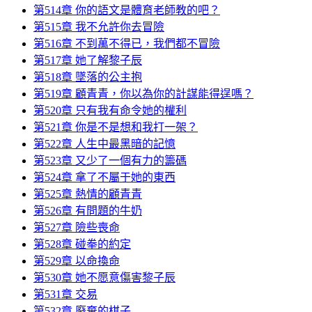
第514章 你的語文是體育老師教的吧？
第515章 我不允許你去冒險
第516章 不到萬不得已，我們都不冒險
第517章 她了解黎子辰
第518章 墜落的公主抱
第519章 顧青青，你以為你的計謀能得逞嗎？
第520章 只有我有命令她的權利
第521章 你是不是想和我打一架？
第522章 人生中最黑暗的記憶
第523章 又少了一個有力的籌碼
第524章 拿了不屬于她的東西
第525章 熱情的顧青青
第526章 有問題的牛奶
第527章 險些喪命
第528章 碰拳的約定
第529章 以命換命
第530章 她不愿意傷害黎子辰
第531章 交易
第532章 廢棄的棋子