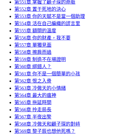
第551章 掌握了顧子琛的命脈
第552章 置于死地的決心
第553章 你的天賦不是當一個助理
第554章 活在自己編織的謊言里
第555章 額間的溫度
第556章 你的財產，我不要
第557章 單獨見面
第558章 擦肩而過
第559章 制造不在場證明
第560章 綁錯人？
第561章 你不是一個簡單的小孩
第562章 恨之入骨
第563章 冷傲天的小情緒
第564章 最大的瘟神
第565章 拖延時間
第566章 拎走局長
第567章 半夜出警
第568章 冷傲天和顧子琛的對峙
第569章 黎子辰也想他死嗎？