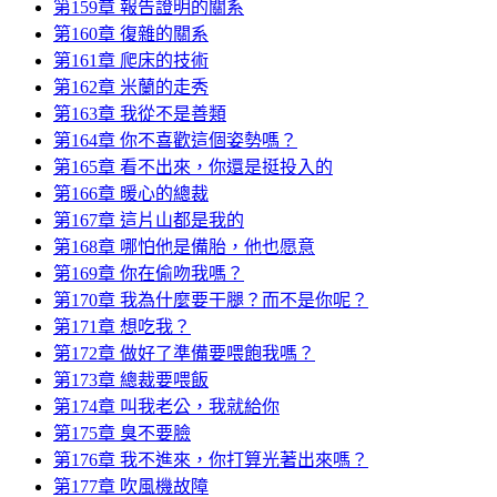
第159章 報告證明的關系
第160章 復雜的關系
第161章 爬床的技術
第162章 米蘭的走秀
第163章 我從不是善類
第164章 你不喜歡這個姿勢嗎？
第165章 看不出來，你還是挺投入的
第166章 暖心的總裁
第167章 這片山都是我的
第168章 哪怕他是備胎，他也愿意
第169章 你在偷吻我嗎？
第170章 我為什麼要干腿？而不是你呢？
第171章 想吃我？
第172章 做好了準備要喂飽我嗎？
第173章 總裁要喂飯
第174章 叫我老公，我就給你
第175章 臭不要臉
第176章 我不進來，你打算光著出來嗎？
第177章 吹風機故障