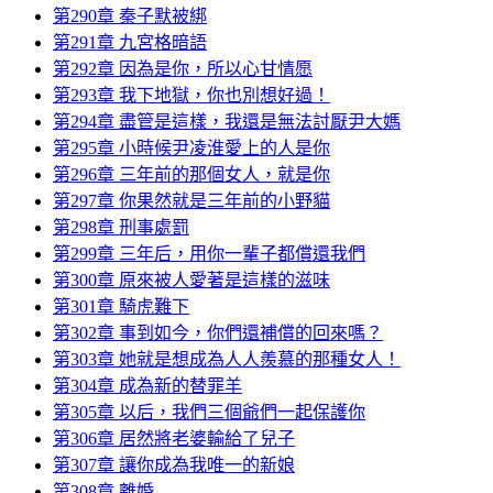
第290章 秦子默被綁
第291章 九宮格暗語
第292章 因為是你，所以心甘情愿
第293章 我下地獄，你也別想好過！
第294章 盡管是這樣，我還是無法討厭尹大媽
第295章 小時候尹凌淮愛上的人是你
第296章 三年前的那個女人，就是你
第297章 你果然就是三年前的小野貓
第298章 刑事處罰
第299章 三年后，用你一輩子都償還我們
第300章 原來被人愛著是這樣的滋味
第301章 騎虎難下
第302章 事到如今，你們還補償的回來嗎？
第303章 她就是想成為人人羨慕的那種女人！
第304章 成為新的替罪羊
第305章 以后，我們三個爺們一起保護你
第306章 居然將老婆輸給了兒子
第307章 讓你成為我唯一的新娘
第308章 離婚