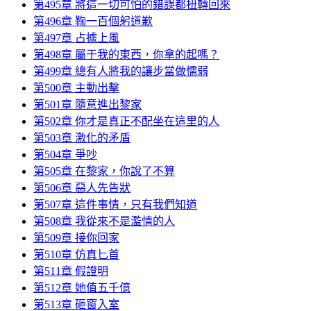
第495章 將這一切可怕的錯誤都扭轉回來
第496章 鞠一百個躬道歉
第497章 占據上風
第498章 屬于我的東西，你拿的起嗎？
第499章 總有人將我的讓步當做懦弱
第500章 主動出擊
第501章 隨意進出黎家
第502章 你才是真正不配坐在這里的人
第503章 激化的矛盾
第504章 爭吵
第505章 在黎家，你說了不算
第506章 惡人先告狀
第507章 這件事情，只有我們知道
第508章 我從來不是濫情的人
第509章 接你回家
第510章 仿真匕首
第511章 假證明
第512章 她值五千億
第513章 砸窗入室