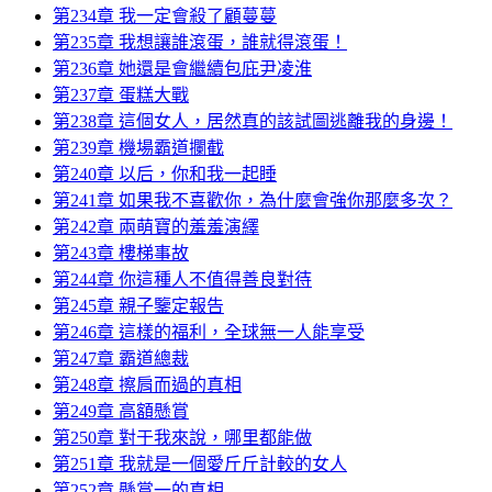
第234章 我一定會殺了顧蔓蔓
第235章 我想讓誰滾蛋，誰就得滾蛋！
第236章 她還是會繼續包庇尹凌淮
第237章 蛋糕大戰
第238章 這個女人，居然真的該試圖逃離我的身邊！
第239章 機場霸道攔截
第240章 以后，你和我一起睡
第241章 如果我不喜歡你，為什麼會強你那麼多次？
第242章 兩萌寶的羞羞演繹
第243章 樓梯事故
第244章 你這種人不值得善良對待
第245章 親子鑒定報告
第246章 這樣的福利，全球無一人能享受
第247章 霸道總裁
第248章 擦肩而過的真相
第249章 高額懸賞
第250章 對于我來說，哪里都能做
第251章 我就是一個愛斤斤計較的女人
第252章 懸賞一的真相