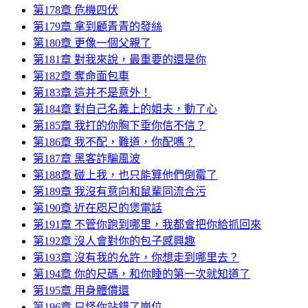
第178章 危機四伏
第179章 拿到顧青青的發絲
第180章 更像一個父親了
第181章 對我來說，最重要的還是你
第182章 奪命面包車
第183章 這并不是意外！
第184章 對自己名義上的姐夫，動了心
第185章 我打的你胸下垂你信不信？
第186章 我不配，難道，你配嗎？
第187章 黑客詐騙風波
第188章 碰上我，也只能算他們倒霉了
第189章 我沒有意向和鼠輩同流合污
第190章 近在咫尺的煲電話
第191章 不管你跑到哪里，我都會把你給抓回來
第192章 沒人會對你的包子感興趣
第193章 沒有我的允許，你想走到哪里去？
第194章 你的尺碼，和你睡的第一次就知道了
第195章 用身體償還
第196章 只怪你站錯了崗位