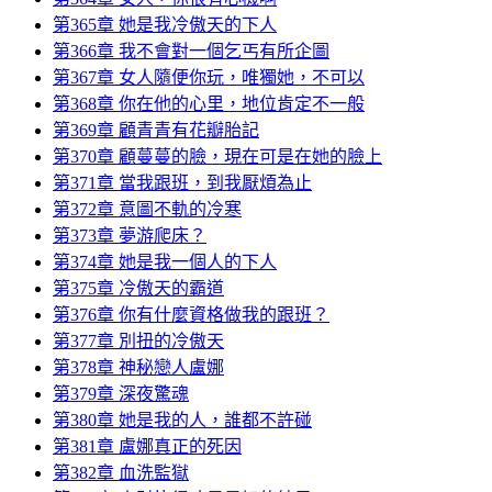
第365章 她是我冷傲天的下人
第366章 我不會對一個乞丐有所企圖
第367章 女人隨便你玩，唯獨她，不可以
第368章 你在他的心里，地位肯定不一般
第369章 顧青青有花瓣胎記
第370章 顧蔓蔓的臉，現在可是在她的臉上
第371章 當我跟班，到我厭煩為止
第372章 意圖不軌的冷寒
第373章 夢游爬床？
第374章 她是我一個人的下人
第375章 冷傲天的霸道
第376章 你有什麼資格做我的跟班？
第377章 別扭的冷傲天
第378章 神秘戀人盧娜
第379章 深夜驚魂
第380章 她是我的人，誰都不許碰
第381章 盧娜真正的死因
第382章 血洗監獄