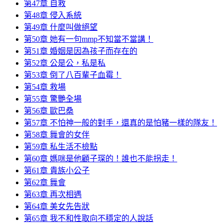
第47章 自救
第48章 侵入系統
第49章 什麼叫做絕望
第50章 她有一句mmp不知當不當講！
第51章 婚姻是因為孩子而存在的
第52章 公是公，私是私
第53章 倒了八百輩子血霉！
第54章 救場
第55章 驚艷全場
第56章 歐巴桑
第57章 不怕神一般的對手，還真的是怕豬一樣的隊友！
第58章 舞會的女伴
第59章 私生活不檢點
第60章 媽咪是他顧子琛的！誰也不能拐走！
第61章 貴族小公子
第62章 舞會
第63章 再次相遇
第64章 美女先告狀
第65章 我不和性取向不穩定的人說話