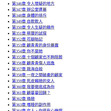
第346章 令人懷疑的地方
第347章 辦公室遭暴
第348章 身體的排斥
第349章 自欺欺人
第350章 令人生疑的稿件
第351章 萌寶的試探
第352章 花瓣胎記
第353章 顧青青的身份暴露
第354章 你不是她
第355章 十個顧家也不夠陪葬
第356章 顧青青傷人逃逸
第357章 跳海自殺
第358章 一夜之間破產的顧家
第359章 死皮賴臉的女人
第360章 我要徹底成為你
第361章 顧蔓蔓回歸？
第362章 換臉
第363章 嗜睡的副作用
第364章 女人，你很有心機啊