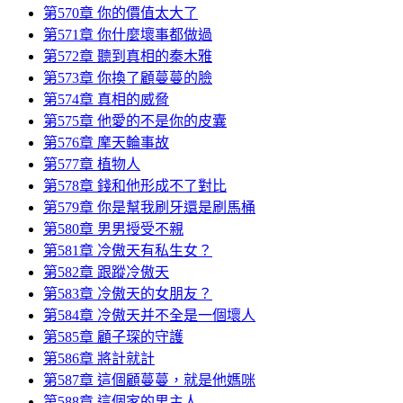
第570章 你的價值太大了
第571章 你什麼壞事都做過
第572章 聽到真相的秦木雅
第573章 你換了顧蔓蔓的臉
第574章 真相的威脅
第575章 他愛的不是你的皮囊
第576章 摩天輪事故
第577章 植物人
第578章 錢和他形成不了對比
第579章 你是幫我刷牙還是刷馬桶
第580章 男男授受不親
第581章 冷傲天有私生女？
第582章 跟蹤冷傲天
第583章 冷傲天的女朋友？
第584章 冷傲天并不全是一個壞人
第585章 顧子琛的守護
第586章 將計就計
第587章 這個顧蔓蔓，就是他媽咪
第588章 這個家的男主人