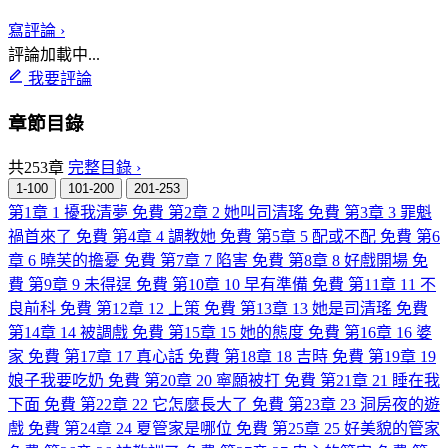
寫評論 ›
評論加載中...
我要評論
章節目錄
共253章
完整目錄 ›
1-100
101-200
201-253
第1章 1 擾我清夢
免費
第2章 2 她叫司清瑤
免費
第3章 3 罪魁
禍首來了
免費
第4章 4 調教她
免費
第5章 5 配或不配
免費
第6
章 6 曉芙的擔憂
免費
第7章 7 陷害
免費
第8章 8 好戲開場
免
費
第9章 9 未得逞
免費
第10章 10 早有準備
免費
第11章 11 不
良前科
免費
第12章 12 上策
免費
第13章 13 她是司清瑤
免費
第14章 14 被調戲
免費
第15章 15 她的態度
免費
第16章 16 婆
家
免費
第17章 17 真心話
免費
第18章 18 吉時
免費
第19章 19
娘子我要吃奶
免費
第20章 20 寧願被打
免費
第21章 21 睡在我
下面
免費
第22章 22 它怎麼長大了
免費
第23章 23 洞房夜的遊
戲
免費
第24章 24 夏管家是哪位
免費
第25章 25 好美貌的管家