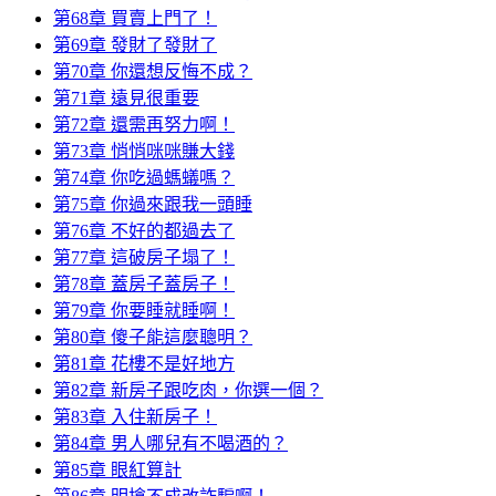
第68章 買賣上門了！
第69章 發財了發財了
第70章 你還想反悔不成？
第71章 遠見很重要
第72章 還需再努力啊！
第73章 悄悄咪咪賺大錢
第74章 你吃過螞蟻嗎？
第75章 你過來跟我一頭睡
第76章 不好的都過去了
第77章 這破房子塌了！
第78章 蓋房子蓋房子！
第79章 你要睡就睡啊！
第80章 傻子能這麼聰明？
第81章 花樓不是好地方
第82章 新房子跟吃肉，你選一個？
第83章 入住新房子！
第84章 男人哪兒有不喝酒的？
第85章 眼紅算計