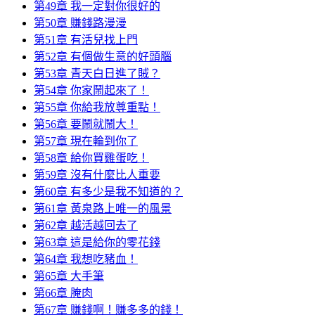
第49章 我一定對你很好的
第50章 賺錢路漫漫
第51章 有活兒找上門
第52章 有個做生意的好頭腦
第53章 青天白日進了賊？
第54章 你家鬧起來了！
第55章 你給我放尊重點！
第56章 要鬧就鬧大！
第57章 現在輪到你了
第58章 給你買雞蛋吃！
第59章 沒有什麼比人重要
第60章 有多少是我不知道的？
第61章 黃泉路上唯一的風景
第62章 越活越回去了
第63章 這是給你的零花錢
第64章 我想吃豬血！
第65章 大手筆
第66章 腌肉
第67章 賺錢啊！賺多多的錢！