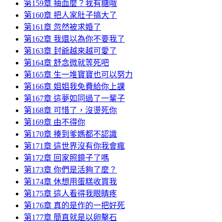
第159章 抽血麼？我有糖哦
第160章 把人家肚子搞大了
第161章 忽然被求婚了
第162章 我還以為你不要我了
第163章 封爺越來越可愛了
第164章 舒念微就等死吧
第165章 生一堆寶寶也可以努力
第166章 姐姐我免費給你上課
第167章 這夢如同過了一輩子
第168章 可惜了，沒燙死你
第169章 由不得你
第170章 揍到爹媽都不認識
第171章 這世界沒有你我會瘋
第172章 回家照鏡子了嗎
第173章 你們是活夠了麼？
第174章 休想用蛋糕收買我
第175章 這人看得我眼睛疼
第176章 真的是作的一把好死
第177章 簡直就是以卵擊石