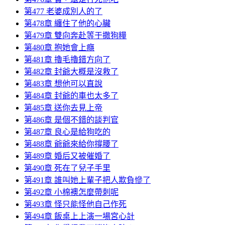
第477 老婆成別人的了
第478章 纏住了他的心臟
第479章 雙向奔赴等于撒狗糧
第480章 抱她會上癮
第481章 擼毛擼錯方向了
第482章 封爺大概是沒救了
第483章 想他可以直說
第484章 封爺的車也太多了
第485章 送你去見上帝
第486章 是個不錯的談判官
第487章 良心是給狗吃的
第488章 爺爺來給你撐腰了
第489章 婚后又被催婚了
第490章 死在了兒子手里
第491章 誰叫她上輩子把人欺負慘了
第492章 小棉襖怎麼帶刺呢
第493章 怪只能怪他自己作死
第494章 飯桌上上演一場宮心計