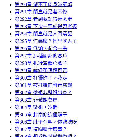
第290章 滅不了肉身滅氣焰
第291章 簡直就是老不修
第292章 看到我記得繞著走
第293章 下次一定記得帶老婆
第294章 簡直就是人間清醒
第295章 仁慈麼？她早就丟了
第296章 低頭，配合一點
第297章 那種關系的客戶
第298章 扎舒雪韻心窩子
第299章 讓綠茶無路可走
第300章 打擾你了，我走
第301章 被打臉的聲音震聾
第302章 微姐非科班出身？
第303章 非微姐莫屬
第304章 微姐，冷靜
第305章 封南修這個騙子
第306章 肚子在叫，你聽聽呀
第307章 這關腰什麼事？
第308章 想拆散封爺和微姐？