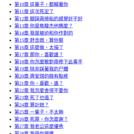
第10章 這輩子，都賴著你
第11章 這次死定了
第12章 腳踩兩條船的感覺好不好
第13章 你是焦駿杰他媽麼？
第14章 我是被迫和你作對的
第15章 舒念微，算你狠
第16章 這麼做，太損了
第17章 那你，喜歡誰？
第18章 你怎麼敢對南修下此毒手
第19章 除非踩著我的尸體
第20章 周安琪的臉有點疼
第21章 你，喜歡，誰？
第22章 我怎麼舍得不要你
第23章 死了也值了
第24章 算計她？
第25章 一輩子，不太夠
第26章 死罪，你怎麼謝？
第27章 我老公這麼優秀
第28章 我是你舅媽