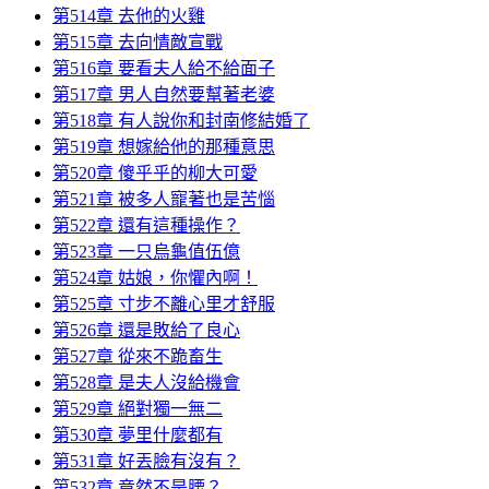
第514章 去他的火雞
第515章 去向情敵宣戰
第516章 要看夫人給不給面子
第517章 男人自然要幫著老婆
第518章 有人說你和封南修結婚了
第519章 想嫁給他的那種意思
第520章 傻乎乎的柳大可愛
第521章 被多人寵著也是苦惱
第522章 還有這種操作？
第523章 一只烏龜值伍億
第524章 姑娘，你懼內啊！
第525章 寸步不離心里才舒服
第526章 還是敗給了良心
第527章 從來不跪畜生
第528章 是夫人沒給機會
第529章 絕對獨一無二
第530章 夢里什麼都有
第531章 好丟臉有沒有？
第532章 竟然不是腰？