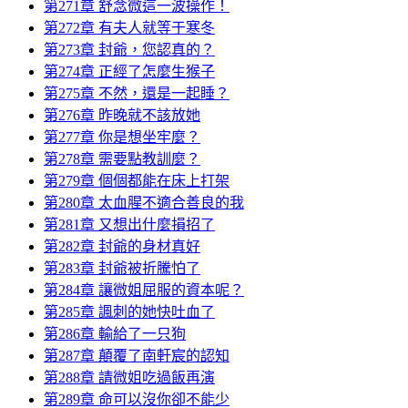
第271章 舒念微這一波操作！
第272章 有夫人就等于寒冬
第273章 封爺，您認真的？
第274章 正經了怎麼生猴子
第275章 不然，還是一起睡？
第276章 昨晚就不該放她
第277章 你是想坐牢麼？
第278章 需要點教訓麼？
第279章 個個都能在床上打架
第280章 太血腥不適合善良的我
第281章 又想出什麼損招了
第282章 封爺的身材真好
第283章 封爺被折騰怕了
第284章 讓微姐屈服的資本呢？
第285章 諷刺的她快吐血了
第286章 輸給了一只狗
第287章 顛覆了南軒宸的認知
第288章 請微姐吃過飯再演
第289章 命可以沒你卻不能少