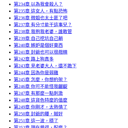
第234章 以為我會殺人？
第235章 這女人，有點恐怖
第236章 微姐也太土匪了吧
第237章 有分寸能干這事兒？
第238章 我抱我老婆，誰敢管
第239章 自己挖坑自己躺
第240章 嫉妒是個好東西
第241章 封爺也可以很戲精
第242章 路上狗真多
第243章 見老婆大人，還不跪下
第244章 因為你是弱雞
第245章 怎麼，你想約架？
第246章 你可不能怪我齷齪
第247章 有那麼一點刺激
第248章 這貨色特麼的值麼
第249章 你剛才，太熱情了
第250章 封爺的腰，賊好
第251章 這一波，穩了
第252章 現在覺得，配麼？