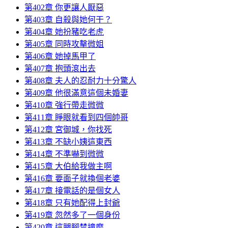
第402章 你更讓人厭惡
第403章 自殺與她何干？
第404章 她扮豬吃老虎
第405章 同時攻擊微姐
第406章 她掉馬甲了
第407章 抱頭滾出去
第408章 夫人的忍耐力十分驚人
第409章 他很滿意這個未婚妻
第410章 強行帶走微微
第411章 睜眼就看到四個帥哥
第412章 宮御城，你找死
第413章 不缺小姨這東西
第414章 不準嚇到微微
第415章 大伯給我做主啊
第416章 要面子就換個老婆
第417章 接電話的是個女人
第418章 只有她配得上封爺
第419章 忽然多了一個身份
第420章 這腿腳禁撞麼