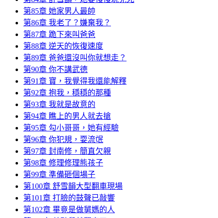
第85章 她家男人最帥
第86章 我老了？嫌棄我？
第87章 跪下來叫爸爸
第88章 逆天的恢復速度
第89章 爸爸還沒叫你就想走？
第90章 你不講武德
第91章 寶，我覺得我還能解釋
第92章 抱我，穩穩的那種
第93章 我就是故意的
第94章 瞧上的男人就去搶
第95章 勾小哥哥，她有經驗
第96章 你犯規，耍流氓
第97章 封南修，簡直欠親
第98章 修理修理熊孩子
第99章 準備砸個場子
第100章 舒雪韻大型翻車現場
第101章 打臉的鼓聲已敲響
第102章 畢竟是做舅媽的人