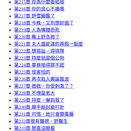
第215章 你為什麼要陷我
第216章 你的良心不痛嗎
第217章 舒雪韻聾了
第218章 今晚，又別想好過了
第219章 人為嘴賤而死
第220章 瞧上舒念微了
第221章 夫人還能演的再假一點麼
第222章 想搭訕，得排隊
第223章 特麼就是個公狗
第224章 畢竟咱得罪不起
第225章 怪害怕的
第226章 再次陷入輿論風波
第227章 微微，你受刺激了？
第228章 不愧是老大
第229章 特麼，嚇到我了
第230章 親手給封爺打針
第231章 可惜，她只會開毒藥
第232章很有醫德，舒醫生
第233章 簡直沒眼看