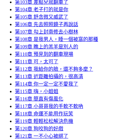
第103章 差點兒就翻車了
第104章 老子打的就是你
第105章 舒念微又威武了
第106章 先去照照鏡子再說話
第107章 勾上封南修去小樹林
第108章 是我男人，睡一個被窩的那種
第109章 瞧上的羔羊是別人的
第110章 預見到的翻車現場
第111章 可，太可了
第112章 我給你的臉，還不夠多麼？
第113章 近距離拍攝的，很高清
第114章 你一定一定不愛我了
第115章 嗨，小姐姐
第116章 簡直有傷風化
第117章 小哥哥我的手軟不軟吶
第118章 命運不能用作玩笑
第119章 輕輕松松解決危機
第120章 狗咬狗的好戲
第121章 一不小心被綁了