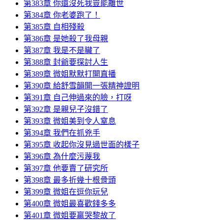
第383章 你還沒死我豈能離世
第384章 你老婆跑了！
第385章 自相殘殺
第386章 是她殺了我母親
第387章 我是不是臟了
第388章 封爺要探討人生
第389章 微姐默默打開直播
第390章 給舒雪韻開一張精神證明
第391章 自己伸過來的臉，打呀
第392章 是親兒子沒錯了
第393章 微姐美到令人窒息
第394章 我們在抓兇手
第395章 收起你沒見過世面的樣子
第396章 為什麼污蔑我
第397章 他要賣了研究所
第398章 最多折幾十根骨頭
第399章 微姐在逗你玩兒
第400章 微姐最喜歡錢多多
第401章 微姐要贏哭黎故了