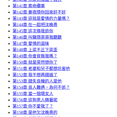
第141章 索命纜車
第142章 秦夜隱你回來好不好
第143章 這就是愛情的力量嗎？
第144章 在一起吧沈晚熹
第145章 這次換我追你
第146章 叫聲隱哥哥我聽聽
第147章 愛情的滋味
第148章 上梁不正下梁歪
第149章 你會背叛我嗎？
第150章 就是突然想你了
第151章 老婆和兒子都想坑害他
第152章 我不想再錯過了
第153章 錯失良機的人是他
第154章 良人難遇，為何不追？
第155章 當一個壞女人
第156章 這狗男人精著呢
第157章 你不愛我了？
第158章 是他欠沈晚熹的