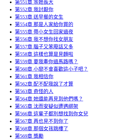
第551章 等她長大
第552章 我討厭你
第553章 送早餐的女生
第554章 那是人家給你買的
第555章 帶小女生回家過夜
第556章 我不想你找女朋友
第557章 腦子又笨廢話又多
第558章 這樣也算是見麵啦
第559章 要我牽你過馬路嗎？
第560章 小戀不會喜歡這小子吧？
第561章 我相信你
第562章 配不配我說了才算
第563章 奇怪的人
第564章 她還能再見到他們嗎？
第565章 沈而安疑似遭遇綁架
第566章 這輩子都別想找到你女兒
第567章 再也見不到你了
第568章 那個女孩跳樓了
第569章 獎勵