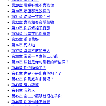
第29章 我媽好像不喜歡你
第30章 壞蛋都是狡猾的
第31章 結過一次婚而已
第32章 喜歡和秦夜隱較勁
第33章 你這條裙子真醜
第34章 我是在給你機會
第35章 重溫舊好
第36章 死人啦
第37章 陰魂不散的男人
第38章 棠棠一直喜歡二少爺
第39章 這就是你勾引我的新伎倆？
第40章 你們睡過了？
第41章 你是不是出賣色相了？
第42章 你到底有多饑渴？
第43章 有力證據
第44章 我的人
第45章 秦二少擺明就很在乎你
第46章 活該你睡不著覺