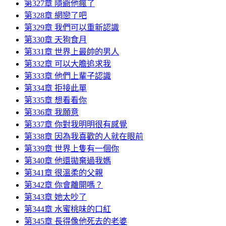
第327章 隱爺他瘋了
第328章 網戀了吧
第329章 我們可以重新認識
第330章 天狗食月
第331章 世界上最帥的男人
第332章 可以大膽追求我
第333章 他們上輩子認識
第334章 拒接此單
第335章 想看看你
第336章 我願意
第337章 你對我明明很有感覺
第338章 因為我喜歡的人就在眼前
第339章 世界上隻有一個你
第340章 他還拋棄過我媽
第341章 很溫柔的父親
第342章 你會離開嗎？
第343章 她太吵了
第344章 水蜜桃味的口紅
第345章 長得像他死去的老婆