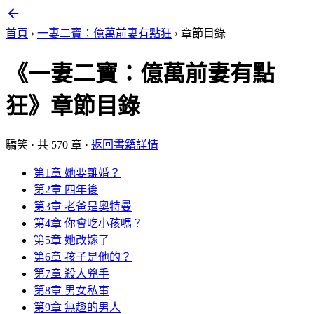
首頁
›
一妻二寶：億萬前妻有點狂
›
章節目錄
《一妻二寶：億萬前妻有點
狂》章節目錄
驕笑 · 共 570 章 ·
返回書籍詳情
第1章 她要離婚？
第2章 四年後
第3章 老爸是奧特曼
第4章 你會吃小孩嗎？
第5章 她改嫁了
第6章 孩子是他的？
第7章 殺人兇手
第8章 男女私事
第9章 無趣的男人