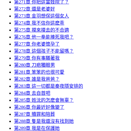
第271章 你把這當妓院了？
第272章 還是老婆好
第273章 金羽想保這個女人
第274章 我不信你這麽乖
第275章 摸來摸去的不合適
第276章 他一拳能揍死我吧？
第277章 你老婆懷孕了
第278章 這個孩子不能留嗎？
第279章 你有事瞞著我
第280章 刀疤獨眼男
第281章 笨笨的也很可愛
第282章 誰是我爸爸？
第283章 這一切都是秦夜隱安排的
第284章 去自首吧
第285章 姓沈的怎麽會無辜？
第286章 你最近好像變了
第287章 贖罪和陪葬
第288章 隻是我還沒有找到她
第289章 我是在保護她