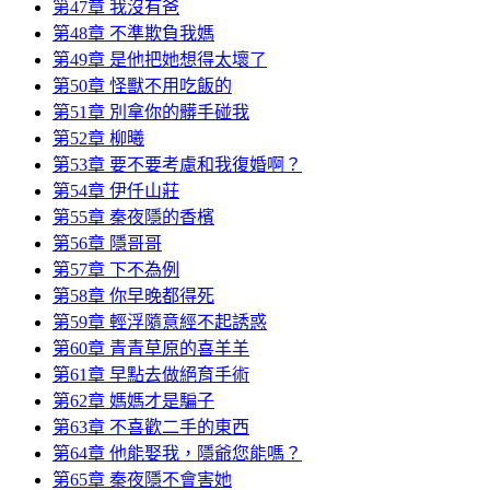
第47章 我沒有爸
第48章 不準欺負我媽
第49章 是他把她想得太壞了
第50章 怪獸不用吃飯的
第51章 別拿你的髒手碰我
第52章 柳曦
第53章 要不要考慮和我復婚啊？
第54章 伊仟山莊
第55章 秦夜隱的香檳
第56章 隱哥哥
第57章 下不為例
第58章 你早晚都得死
第59章 輕浮隨意經不起誘惑
第60章 青青草原的喜羊羊
第61章 早點去做絕育手術
第62章 媽媽才是騙子
第63章 不喜歡二手的東西
第64章 他能娶我，隱爺您能嗎？
第65章 秦夜隱不會害她