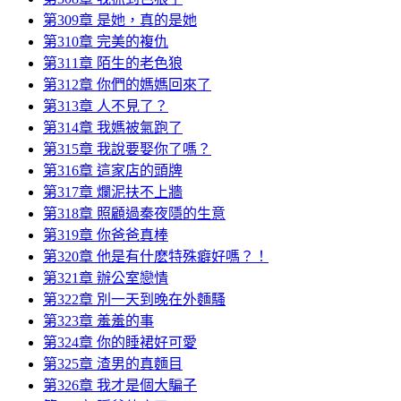
第309章 是她，真的是她
第310章 完美的複仇
第311章 陌生的老色狼
第312章 你們的媽媽回來了
第313章 人不見了？
第314章 我媽被氣跑了
第315章 我說要娶你了嗎？
第316章 這家店的頭牌
第317章 爛泥扶不上牆
第318章 照顧過秦夜隱的生意
第319章 你爸爸真棒
第320章 他是有什麽特殊癖好嗎？！
第321章 辦公室戀情
第322章 別一天到晚在外麵騷
第323章 羞羞的事
第324章 你的睡裙好可愛
第325章 渣男的真麵目
第326章 我才是個大騙子