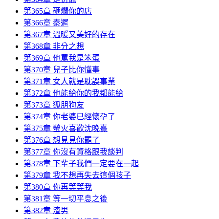
第365章 砸爛你的店
第366章 秦遲
第367章 溫暖又美好的存在
第368章 非分之想
第369章 他罵我是笨蛋
第370章 兒子比你懂事
第371章 女人就是耽誤事業
第372章 他能給你的我都能給
第373章 狐朋狗友
第374章 你老婆已經懷孕了
第375章 螢火喜歡沈晚熹
第376章 想見見你罷了
第377章 你沒有資格跟我談判
第378章 下輩子我們一定要在一起
第379章 我不想再失去這個孩子
第380章 你再等等我
第381章 等一切平息之後
第382章 渣男