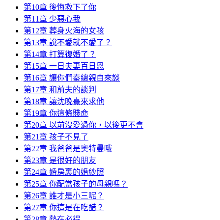
第10章 後悔救下了你
第11章 少惡心我
第12章 葬身火海的女孩
第13章 說不愛就不愛了？
第14章 打算復婚了？
第15章 一日夫妻百日恩
第16章 讓你們秦總親自來談
第17章 和前夫的談判
第18章 讓沈晚熹來求他
第19章 你這條賤命
第20章 以前沒愛過你，以後更不會
第21章 孩子不見了
第22章 我爸爸是奧特曼哦
第23章 是很好的朋友
第24章 婚房裏的婚紗照
第25章 你配當孩子的母親嗎？
第26章 誰才是小三呢？
第27章 你這是在吃醋？
第28章 勢在必得