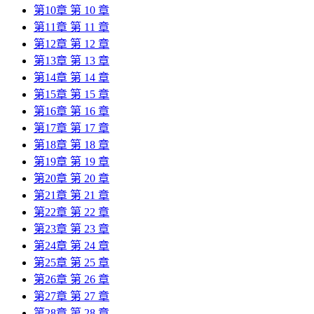
第10章 第 10 章
第11章 第 11 章
第12章 第 12 章
第13章 第 13 章
第14章 第 14 章
第15章 第 15 章
第16章 第 16 章
第17章 第 17 章
第18章 第 18 章
第19章 第 19 章
第20章 第 20 章
第21章 第 21 章
第22章 第 22 章
第23章 第 23 章
第24章 第 24 章
第25章 第 25 章
第26章 第 26 章
第27章 第 27 章
第28章 第 28 章