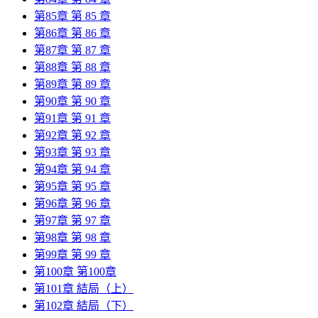
第85章 第 85 章
第86章 第 86 章
第87章 第 87 章
第88章 第 88 章
第89章 第 89 章
第90章 第 90 章
第91章 第 91 章
第92章 第 92 章
第93章 第 93 章
第94章 第 94 章
第95章 第 95 章
第96章 第 96 章
第97章 第 97 章
第98章 第 98 章
第99章 第 99 章
第100章 第100章
第101章 結局（上）
第102章 結局（下）