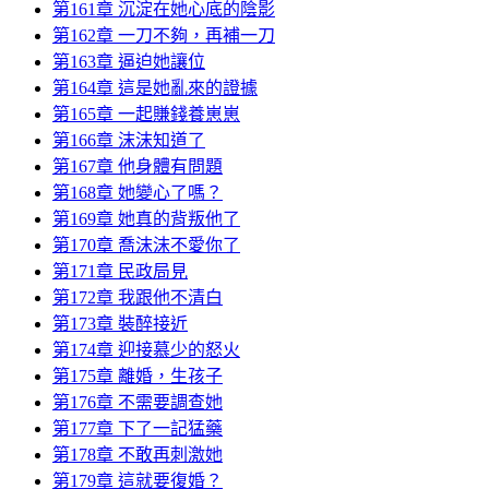
第161章 沉淀在她心底的陰影
第162章 一刀不夠，再補一刀
第163章 逼迫她讓位
第164章 這是她亂來的證據
第165章 一起賺錢養崽崽
第166章 沫沫知道了
第167章 他身體有問題
第168章 她變心了嗎？
第169章 她真的背叛他了
第170章 喬沫沫不愛你了
第171章 民政局見
第172章 我跟他不清白
第173章 裝醉接近
第174章 迎接慕少的怒火
第175章 離婚，生孩子
第176章 不需要調查她
第177章 下了一記猛藥
第178章 不敢再刺激她
第179章 這就要復婚？