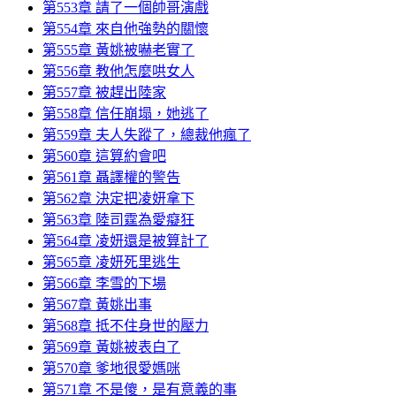
第553章 請了一個帥哥演戲
第554章 來自他強勢的關懷
第555章 黃姚被嚇老實了
第556章 教他怎麼哄女人
第557章 被趕出陸家
第558章 信任崩塌，她逃了
第559章 夫人失蹤了，總裁他瘋了
第560章 這算約會吧
第561章 聶譯權的警告
第562章 決定把凌妍拿下
第563章 陸司霆為愛癡狂
第564章 凌妍還是被算計了
第565章 凌妍死里逃生
第566章 李雪的下場
第567章 黃姚出事
第568章 抵不住身世的壓力
第569章 黃姚被表白了
第570章 爹地很愛媽咪
第571章 不是傻，是有意義的事