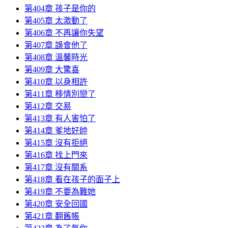
第404章 孩子是你的
第405章 太激動了
第406章 不再讓你失望
第407章 誤會他了
第408章 溫馨時光
第409章 大驚喜
第410章 以身相許
第411章 移情別戀了
第412章 交易
第413章 有人害怕了
第414章 爹地好帥
第415章 沒有拒絕
第416章 找上門來
第417章 沒有關系
第418章 看在孩子的面子上
第419章 不要為難她
第420章 安全回國
第421章 翻舊帳