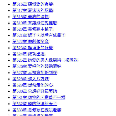
第516章 顧博淵的貪婪
第517章 夏沫沫的反擊
第518章 最終的決擇
第519章 有錢能使鬼推磨
第520章 慕修寒中槍了
第521章 認了，以后有依靠了
第522章 做戲做全套
第523章 顧博淵的殺機
第524章 成功出逃
第525章 她愛的男人像騎術一樣勇敢
第526章 要把他的弱點藏好
第527章 幸福會加倍到來
第528章 進入八方城
第529章 想勾走他的心
第530章 只想好好寵著她
第531章 你挑的，意義不一樣
第532章 寵的無法無天了
第533章 慕修寒在線哄老婆