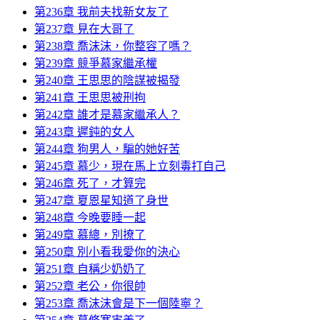
第236章 我前夫找新女友了
第237章 見在大哥了
第238章 喬沫沫，你整容了嗎？
第239章 競爭慕家繼承權
第240章 王思思的陰謀被揭發
第241章 王思思被刑拘
第242章 誰才是慕家繼承人？
第243章 遲鈍的女人
第244章 狗男人，騙的她好苦
第245章 慕少，現在馬上立刻毒打自己
第246章 死了，才算完
第247章 夏恩星知道了身世
第248章 今晚要睡一起
第249章 慕總，別撩了
第250章 別小看我愛你的決心
第251章 自稱少奶奶了
第252章 老公，你很帥
第253章 喬沫沫會是下一個陸寧？