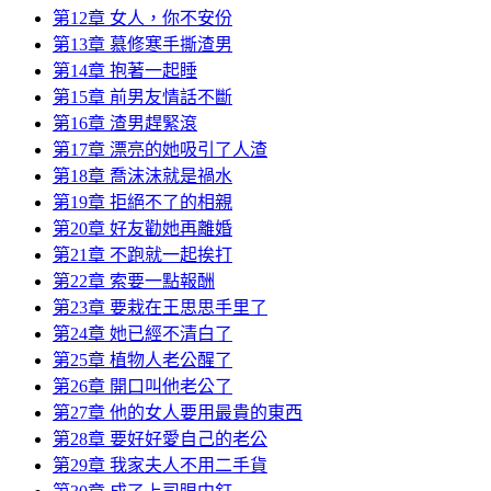
第12章 女人，你不安份
第13章 慕修寒手撕渣男
第14章 抱著一起睡
第15章 前男友情話不斷
第16章 渣男趕緊滾
第17章 漂亮的她吸引了人渣
第18章 喬沫沫就是禍水
第19章 拒絕不了的相親
第20章 好友勸她再離婚
第21章 不跑就一起挨打
第22章 索要一點報酬
第23章 要栽在王思思手里了
第24章 她已經不清白了
第25章 植物人老公醒了
第26章 開口叫他老公了
第27章 他的女人要用最貴的東西
第28章 要好好愛自己的老公
第29章 我家夫人不用二手貨