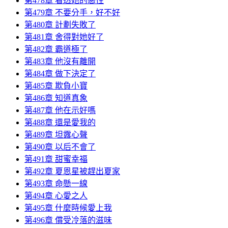
第478章 看透她的惡性
第479章 不要分手，好不好
第480章 計劃失敗了
第481章 舍得對她好了
第482章 霸道極了
第483章 他沒有離開
第484章 做下決定了
第485章 欺負小寶
第486章 知道真象
第487章 他在示好嗎
第488章 還是愛我的
第489章 坦露心聲
第490章 以后不會了
第491章 甜蜜幸福
第492章 夏恩星被趕出夏家
第493章 命懸一線
第494章 心愛之人
第495章 什麼時候愛上我
第496章 償受冷落的滋味