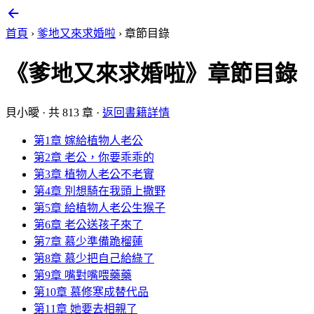
首頁
›
爹地又來求婚啦
›
章節目錄
《爹地又來求婚啦》章節目錄
貝小曖 · 共 813 章 ·
返回書籍詳情
第1章 嫁給植物人老公
第2章 老公，你要乖乖的
第3章 植物人老公不老實
第4章 別想騎在我頭上撒野
第5章 給植物人老公生猴子
第6章 老公送孩子來了
第7章 慕少準備跪榴蓮
第8章 慕少把自己給綠了
第9章 嘴對嘴喂藥藥
第10章 慕修寒成替代品
第11章 她要去相親了