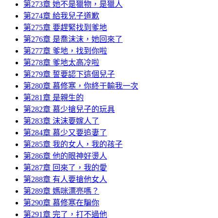
第273章 她不是獵物，是獵人
第274章 給我兒子道歉
第275章 要趕緊找到爹地
第276章 是喬沫沫，她回來了
第277章 爹地，找到你啦
第278章 爹地太高冷啦
第279章 誓要認下這個兒子
第280章 慕修寒，你終于輸我一次
第281章 是親生的
第282章 慕少搶兒子的玩具
第283章 沫沫要嫁人了
第284章 慕少又要追妻了
第285章 我的女人，我的孩子
第286章 他的眼神好燙人
第287章 回來了，我的愛
第288章 有人要搶他女人
第289章 媽咪漂亮嗎？
第290章 慕修寒在騙你
第291章 完了，打不過他