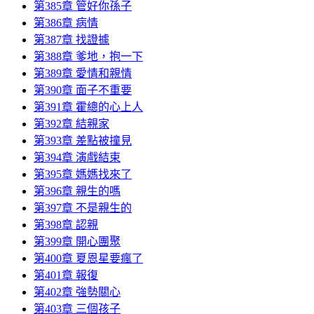
第385章 管好你孫子
第386章 病情
第387章 找證據
第388章 爹地，抱一下
第389章 愛情和親情
第390章 面子不重要
第391章 霍總的心上人
第392章 結親家
第393章 差點被撞見
第394章 演戲結束
第395章 媽媽找來了
第396章 親生的嗎
第397章 不是親生的
第398章 認親
第399章 開心團聚
第400章 夏恩星要瘋了
第401章 報復
第402章 強勢關心
第403章 三個孩子