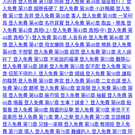
人的賞
登入免費
第33章 問罪
登入免費
第34章 還是捱打了
登
入免費
第35章 翅膀長硬了
登入免費
第36章 小計略顯
登入免
費
第37章 及笄
登入免費
第38章 客人
登入免費
第39章 一笑何
爲
登入免費
第40章 名符其實
登入免費
第41章 取血，鬧鬼
登
入免費
第42章 真相(上)
登入免費
第43章 真相(中)
登入免費
第
44章 真相(下)
登入免費
第45章 人各有命
登入免費
第46章 求
情
登入免費
第47章 母女嫌隙
登入免費
第48章 擦肩
登入免費
第49章 不想娶
登入免費
第50章 遐思
登入免費
第51章 夫人病
好了
登入免費
第52章 不能說的福澤
登入免費
第53章 難隨心
登入免費
第54章 請柬
登入免費
第55章 配不配
登入免費
第56
章 招惹不得的人
登入免費
第57章 錯過
登入免費
第58章 謙和
的駱慧
登入免費
第59章 進宮
登入免費
第60章 二女合謀
登入
免費
第61章 聽琴
登入免費
第62章 宴席開
登入免費
第63章 窺
探
登入免費
第64章 裝可憐
登入免費
第65章 抽籤
登入免費
第
66章 換籤
登入免費
第67章 生事？誤會？
登入免費
第68章 點
鴛鴦
登入免費
第69章 駱靈的反擊
登入免費
第70章 寧世子不
是東西
登入免費
第71章 驚人之舉
登入免費
第72章 言語機鋒
登入免費
第73章 兄嫂一家親
登入免費
第74章 教規矩
登入免
費
第75章 壞人
登入免費
第76章 難纏的人
登入免費
第77章 阿