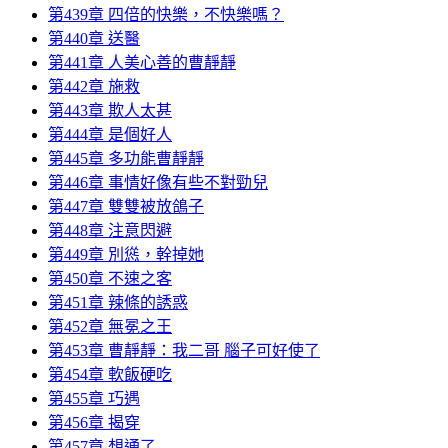
第439章 四倍的快樂，不快樂嗎？
第440章 送醫
第441章 人美心善的曹靜靜
第442章 施救
第443章 欺人太甚
第444章 是個好人
第445章 多功能曹靜靜
第446章 事情好像有些不對勁兒
第447章 雙雙被放鴿子
第448章 注意閃避
第449章 別慫，幹掉她
第450章 不速之客
第451章 辣條的誘惑
第452章 無冕之王
第453章 曹靜靜：我二哥 腦子可好使了
第454章 軟飯硬吃
第455章 巧遇
第456章 揭穿
第457章 想通了