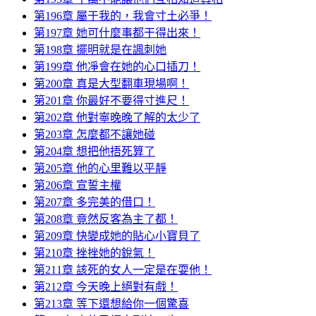
第196章 屬于我的，我會寸土必爭！
第197章 她可什麼事都干得出來！
第198章 擺明就是在諷刺她
第199章 他凈會在她的心口插刀！
第200章 真是大型翻車現場啊！
第201章 你最好不要得寸進尺！
第202章 他對寧晚晚了解的太少了
第203章 怎麼都不讓她碰
第204章 想把他捂死算了
第205章 他的心里難以平靜
第206章 宣誓主權
第207章 多完美的借口！
第208章 竟然反客為主了都！
第209章 快變成她的貼心小寶貝了
第210章 挫挫她的銳氣！
第211章 該死的女人一定是在耍他！
第212章 今天晚上絕對有戲！
第213章 等下還想給你一個驚喜