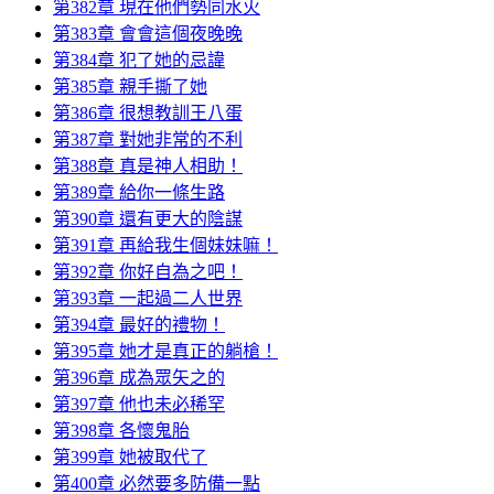
第382章 現在他們勢同水火
第383章 會會這個夜晚晚
第384章 犯了她的忌諱
第385章 親手撕了她
第386章 很想教訓王八蛋
第387章 對她非常的不利
第388章 真是神人相助！
第389章 給你一條生路
第390章 還有更大的陰謀
第391章 再給我生個妹妹嘛！
第392章 你好自為之吧！
第393章 一起過二人世界
第394章 最好的禮物！
第395章 她才是真正的躺槍！
第396章 成為眾矢之的
第397章 他也未必稀罕
第398章 各懷鬼胎
第399章 她被取代了
第400章 必然要多防備一點