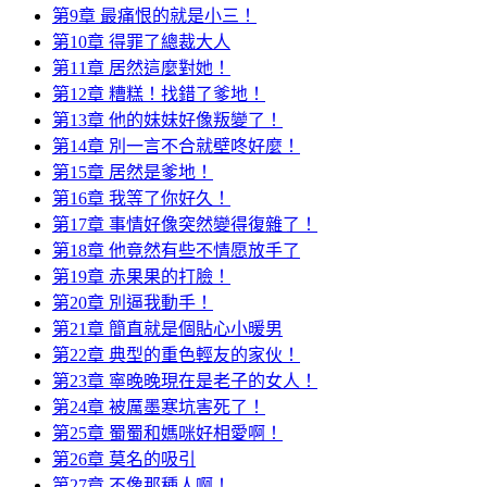
第9章 最痛恨的就是小三！
第10章 得罪了總裁大人
第11章 居然這麼對她！
第12章 糟糕！找錯了爹地！
第13章 他的妹妹好像叛變了！
第14章 別一言不合就壁咚好麼！
第15章 居然是爹地！
第16章 我等了你好久！
第17章 事情好像突然變得復雜了！
第18章 他竟然有些不情愿放手了
第19章 赤果果的打臉！
第20章 別逼我動手！
第21章 簡直就是個貼心小暖男
第22章 典型的重色輕友的家伙！
第23章 寧晚晚現在是老子的女人！
第24章 被厲墨寒坑害死了！
第25章 蜀蜀和媽咪好相愛啊！
第26章 莫名的吸引
第27章 不像那種人啊！