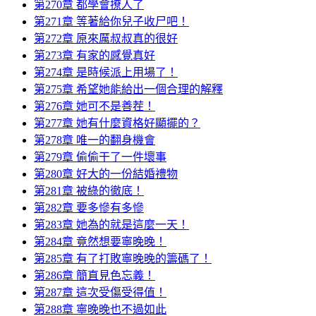
第270章 都學會撩人了
第271章 等著給你兒子收尸吧！
第272章 原來厲叔叔真的很好
第273章 有家的感覺真好
第274章 是時候派上用場了！
第275章 希望她能給出一個合理的解釋
第276章 她可不是善茬！
第277章 她有什麼資格好顯擺的？
第278章 唯一的翻身機會
第279章 偷偷干了一件壞事
第280章 好大的一份結婚禮物
第281章 被綠的徹底！
第282章 要多慘有多慘
第283章 她為的就是這麼一天！
第284章 竟然想要寧晚晚！
第285章 有了打敗寧晚晚的籌碼了！
第286章 簡直見色忘義！
第287章 這次受傷受得值！
第288章 寧晚晚也不過如此