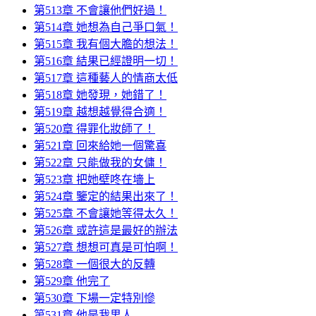
第513章 不會讓他們好過！
第514章 她想為自己爭口氣！
第515章 我有個大膽的想法！
第516章 結果已經證明一切！
第517章 這種藝人的情商太低
第518章 她發現，她錯了！
第519章 越想越覺得合適！
第520章 得罪化妝師了！
第521章 回來給她一個驚喜
第522章 只能做我的女傭！
第523章 把她壁咚在墻上
第524章 鑒定的結果出來了！
第525章 不會讓她等得太久！
第526章 或許這是最好的辦法
第527章 想想可真是可怕啊！
第528章 一個很大的反轉
第529章 他完了
第530章 下場一定特別慘
第531章 他是我男人