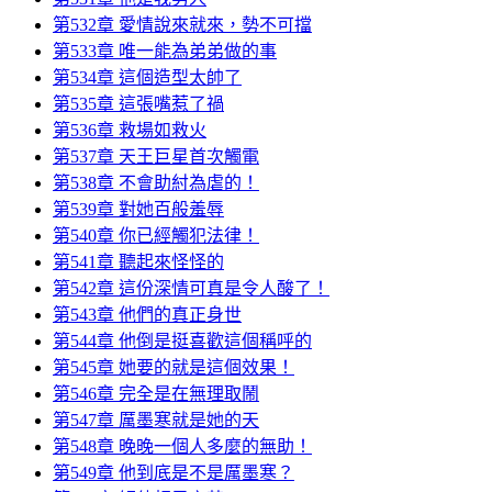
第532章 愛情說來就來，勢不可擋
第533章 唯一能為弟弟做的事
第534章 這個造型太帥了
第535章 這張嘴惹了禍
第536章 救場如救火
第537章 天王巨星首次觸電
第538章 不會助紂為虐的！
第539章 對她百般羞辱
第540章 你已經觸犯法律！
第541章 聽起來怪怪的
第542章 這份深情可真是令人酸了！
第543章 他們的真正身世
第544章 他倒是挺喜歡這個稱呼的
第545章 她要的就是這個效果！
第546章 完全是在無理取鬧
第547章 厲墨寒就是她的天
第548章 晚晚一個人多麼的無助！
第549章 他到底是不是厲墨寒？