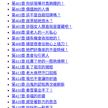
第401章 你這張嘴可真夠賤的！
第402章 償還她的人情
第403章 這不是自砸招牌嗎？
第404章 故意給她放水？
第405章 這個女人簡直就是寶藏吧！
第406章 是老人的一片私心
第407章 總有機會收拾她的！
第408章 總是很會往她心上插刀！
第409章 她們好像來的不是時候！
第410章 真會勾引男人
第411章 枉費了他的一腔熱情啊！
第412章 亂了祖宗的規矩
第413章 老大竟然守口如瓶
第414章 我也不會讓你好過
第415章 白鬼的認知再次被刷新
第416章 秦雪曼出手了！
第417章 幸福的折磨
第418章 感受著對方的思念
第419章 好好的一較高下