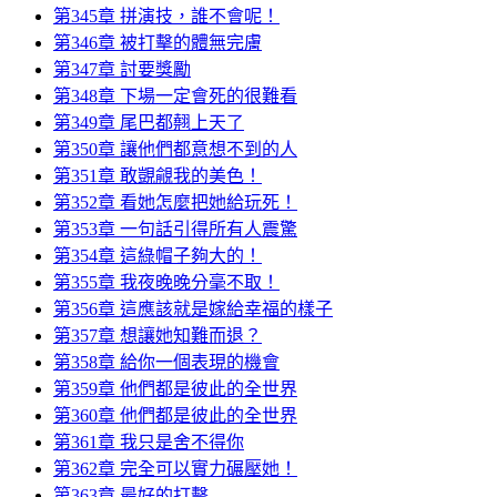
第345章 拼演技，誰不會呢！
第346章 被打擊的體無完膚
第347章 討要獎勵
第348章 下場一定會死的很難看
第349章 尾巴都翹上天了
第350章 讓他們都意想不到的人
第351章 敢覬覦我的美色！
第352章 看她怎麼把她給玩死！
第353章 一句話引得所有人震驚
第354章 這綠帽子夠大的！
第355章 我夜晚晚分毫不取！
第356章 這應該就是嫁給幸福的樣子
第357章 想讓她知難而退？
第358章 給你一個表現的機會
第359章 他們都是彼此的全世界
第360章 他們都是彼此的全世界
第361章 我只是舍不得你
第362章 完全可以實力碾壓她！
第363章 最好的打擊