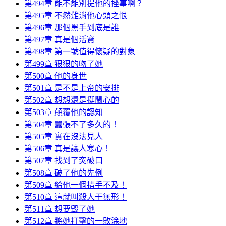
第494章 能不能別提他的挫事啊？
第495章 不然難消他心頭之恨
第496章 那個黑手到底是誰
第497章 真是個活寶
第498章 第一號值得懷疑的對象
第499章 狠狠的吻了她
第500章 他的身世
第501章 是不是上帝的安排
第502章 想想還是挺鬧心的
第503章 顛覆他的認知
第504章 囂張不了多久的！
第505章 實在沒法見人
第506章 真是讓人寒心！
第507章 找到了突破口
第508章 破了他的先例
第509章 給他一個措手不及！
第510章 這就叫殺人于無形！
第511章 想要毀了她
第512章 將她打擊的一敗涂地