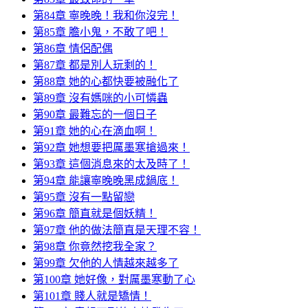
第84章 寧晚晚！我和你沒完！
第85章 膽小鬼，不敢了吧！
第86章 情侶配偶
第87章 都是別人玩剩的！
第88章 她的心都快要被融化了
第89章 沒有媽咪的小可憐蟲
第90章 最難忘的一個日子
第91章 她的心在滴血啊！
第92章 她想要把厲墨寒搶過來！
第93章 這個消息來的太及時了！
第94章 能讓寧晚晚黑成鍋底！
第95章 沒有一點留戀
第96章 簡直就是個妖精！
第97章 他的做法簡直是天理不容！
第98章 你竟然挖我全家？
第99章 欠他的人情越來越多了
第100章 她好像，對厲墨寒動了心
第101章 賤人就是矯情！