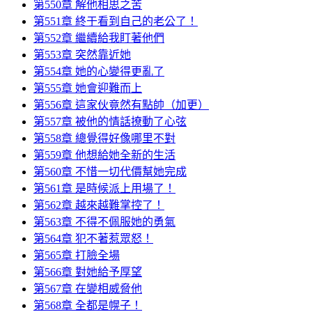
第550章 解他相思之苦
第551章 終于看到自己的老公了！
第552章 繼續給我盯著他們
第553章 突然靠近她
第554章 她的心變得更亂了
第555章 她會迎難而上
第556章 這家伙竟然有點帥（加更）
第557章 被他的情話撩動了心弦
第558章 總覺得好像哪里不對
第559章 他想給她全新的生活
第560章 不惜一切代價幫她完成
第561章 是時候派上用場了！
第562章 越來越難掌控了！
第563章 不得不佩服她的勇氣
第564章 犯不著惹眾怒！
第565章 打臉全場
第566章 對她給予厚望
第567章 在變相威脅他
第568章 全都是幌子！