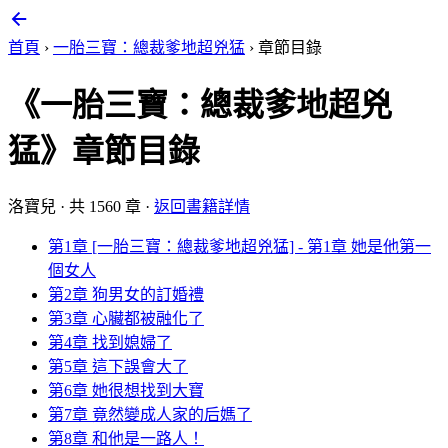
首頁
›
一胎三寶：總裁爹地超兇猛
›
章節目錄
《一胎三寶：總裁爹地超兇
猛》章節目錄
洛寶兒 · 共 1560 章 ·
返回書籍詳情
第1章 [一胎三寶：總裁爹地超兇猛] - 第1章 她是他第一
個女人
第2章 狗男女的訂婚禮
第3章 心臟都被融化了
第4章 找到媳婦了
第5章 這下誤會大了
第6章 她很想找到大寶
第7章 竟然變成人家的后媽了
第8章 和他是一路人！