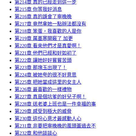
第214章 真的已經走到這一步
第215章 你等我好消息
第216章 真的誤會了寧晚晚
第217章 竟然拿她一點辦法都沒有
第218章 笨蛋，我喜歡的人是你
第219章 厲墨寒開竅了 加更
第220章 看來他們才是真愛啊！
第221章 他們已經和好如初了
第222章 讓她好好嘗嘗苦頭
第223章 那塊玉出現了！
第224章 被她夸的很不好意思
第225章 把她當成這里的女主人
第226章 最喜歡的一樣禮物
第227章 真是個坑爹的好兒子啊！
第228章 送老婆上班也是一件幸福的事
第229章 感受到極大的威脅
第230章 這份心意才最感動人心
第231章 非要把寧晚晚的風頭蓋過去不
第232章 和他談談心