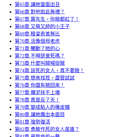
第65章 讓她當面出丑
第66章 對他如此無禮？
第67章 厲先生，你臉都紅了！
第68章 又萌又帥的小王子
第69章 睡姿奇差無比
第70章 活像個母老虎
第71章 觸動了她的心
第72章 不嘚瑟會死嗎？
第73章 什麼叫賊喊捉賊
第74章 該死的女人，真不要臉！
第75章 想來找茬，盡管試試
第76章 你還有臉回來！
第77章 爛泥扶不上墻
第78章 真是反了天！
第79章 變成粘人的橡皮糖
第80章 讓她露出本面目
第81章 強勢復活
第82章 勇敢作死的女人是誰？
第83章 最致命的一擊