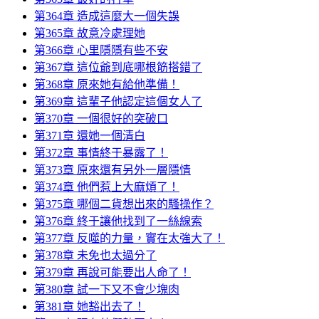
第364章 造成這麼大一個失誤
第365章 故意冷處理她
第366章 心里隱隱有些不安
第367章 這位爺到底哪根筋搭錯了
第368章 原來她有給他準備！
第369章 這輩子他認定這個女人了
第370章 一個很好的突破口
第371章 還她一個清白
第372章 事情終于暴露了！
第373章 原來還有另外一層隱情
第374章 他們惹上大麻煩了！
第375章 哪個二貨想出來的騷操作？
第376章 終于讓他找到了一絲線索
第377章 反噬的力量，實在太強大了！
第378章 未免也太過分了
第379章 再說可能要出人命了！
第380章 試一下又不會少塊肉
第381章 她豁出去了！