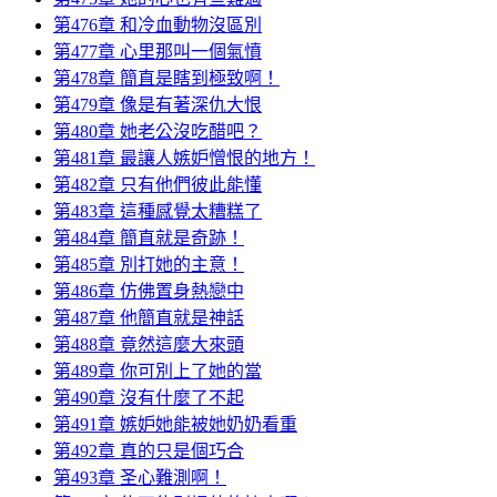
第476章 和冷血動物沒區別
第477章 心里那叫一個氣憤
第478章 簡直是瞎到極致啊！
第479章 像是有著深仇大恨
第480章 她老公沒吃醋吧？
第481章 最讓人嫉妒憎恨的地方！
第482章 只有他們彼此能懂
第483章 這種感覺太糟糕了
第484章 簡直就是奇跡！
第485章 別打她的主意！
第486章 仿佛置身熱戀中
第487章 他簡直就是神話
第488章 竟然這麼大來頭
第489章 你可別上了她的當
第490章 沒有什麼了不起
第491章 嫉妒她能被她奶奶看重
第492章 真的只是個巧合
第493章 圣心難測啊！