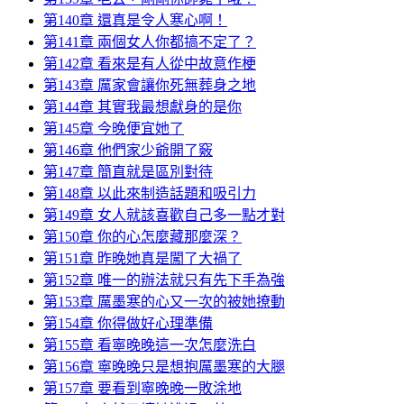
第140章 還真是令人寒心啊！
第141章 兩個女人你都搞不定了？
第142章 看來是有人從中故意作梗
第143章 厲家會讓你死無葬身之地
第144章 其實我最想獻身的是你
第145章 今晚便宜她了
第146章 他們家少爺開了竅
第147章 簡直就是區別對待
第148章 以此來制造話題和吸引力
第149章 女人就該喜歡自己多一點才對
第150章 你的心怎麼藏那麼深？
第151章 昨晚她真是闖了大禍了
第152章 唯一的辦法就只有先下手為強
第153章 厲墨寒的心又一次的被她撩動
第154章 你得做好心理準備
第155章 看寧晚晚這一次怎麼洗白
第156章 寧晚晚只是想抱厲墨寒的大腿
第157章 要看到寧晚晚一敗涂地