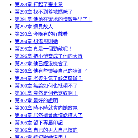
第289章 打起了歪主意
第290章 找不到爹地媽咪了
第291章 他落在爹地的情敵手里了！
第292章 遇見故人
第293章 今晚有的好戲看
第294章 想潛規則她
第295章 真是一個勁敵呢！
第296章 把小愷當成了他的大寶
第297章 他已經沒機會了
第298章 他有些懷疑自己的猜測了
第299章 老婆生氣了該怎麼辦？
第300章 無論如何也抵賴不了
第301章 竟然是個老婆奴啊！
第302章 最好的證明
第303章 時不時就會向她放電
第304章 居然還會說情話撩人了
第305章 留下專屬印記
第306章 自己的男人自己慣的
第307章 這招對她沒用！