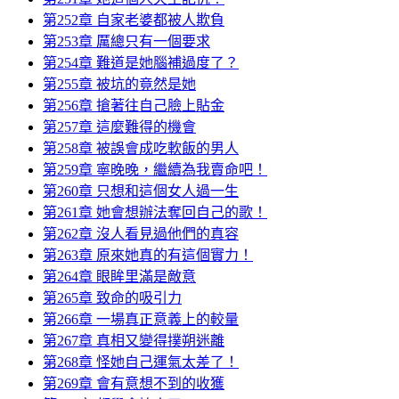
第252章 自家老婆都被人欺負
第253章 厲總只有一個要求
第254章 難道是她腦補過度了？
第255章 被坑的竟然是她
第256章 搶著往自己臉上貼金
第257章 這麼難得的機會
第258章 被誤會成吃軟飯的男人
第259章 寧晚晚，繼續為我賣命吧！
第260章 只想和這個女人過一生
第261章 她會想辦法奪回自己的歌！
第262章 沒人看見過他們的真容
第263章 原來她真的有這個實力！
第264章 眼眸里滿是敵意
第265章 致命的吸引力
第266章 一場真正意義上的較量
第267章 真相又變得撲朔迷離
第268章 怪她自己運氣太差了！
第269章 會有意想不到的收獲