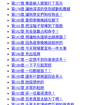
第177章 像是被人狠狠打了耳光
第178章 讓她深深的受到感動和震撼
第179章 讓狗男女們狗咬狗去！
第180章 要把寧晚晚踩在腳下
第181章 把沒腦子發揮到了極致
第182章 完全是霸占和命令！
第183章 想讓她永遠退出娛樂圈？
第184章 因為是寧晚晚送給他的
第185章 今天現場要宣布一件大事
第186章 亮出底牌
第187章 一定想不到你會來這手。
第188章 一下子引起眾怒
第189章 一切都被毀了！
第190章 還有什麼臉面回去見人
第191章 她挺想他的
第192章 非常的粘她
第193章 這一仗贏得漂亮！
第194章 您老真是太給力了啊！
第195章 千萬不能讓他們互相知道真相