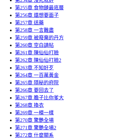
第254章 沒死就好
第255章 食物鏈最底層
第256章 還想要面子
第257章 送藥
第258章 一言難盡
第259章 被廢棄的丹方
第260章 空白請帖
第261章 陳仙仙打臉
第262章 陳仙仙打臉2
第263章 不知好歹
第264章 一百萬黃金
第265章 隱秘的府院
第266章 要回去了
第267章 膽子比你爹大
第268章 換衣
第269章 一模一樣
第270章 驚艷全場
第271章 驚艷全場2
第272章 什麼關系