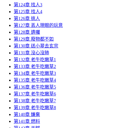
第124章 找人3
第125章 找人4
第126章 挑人
第127章 丟人現眼的玩意
第128章 遺囑
第129章 廢物都不如
第130章 送小翠去玄宗
第131章 沒心沒肺
第132章 老牛吃嫩草1
第133章 老牛吃嫩草2
第134章 老牛吃嫩草3
第135章 老牛吃嫩草4
第136章 老牛吃嫩草5
第137章 老牛吃嫩草6
第138章 老牛吃嫩草7
第139章 老牛吃嫩草8
第140章 嫌棄
第141章 燃料