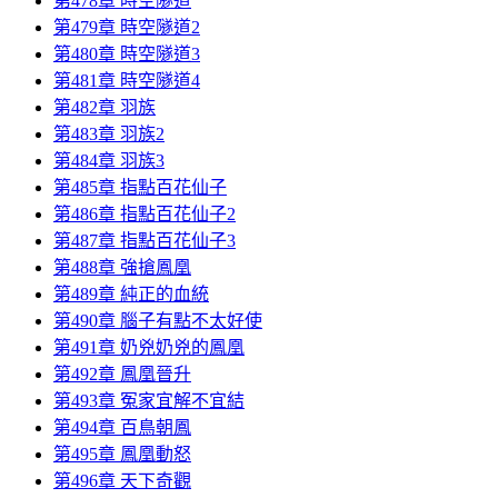
第478章 時空隧道
第479章 時空隧道2
第480章 時空隧道3
第481章 時空隧道4
第482章 羽族
第483章 羽族2
第484章 羽族3
第485章 指點百花仙子
第486章 指點百花仙子2
第487章 指點百花仙子3
第488章 強搶鳳凰
第489章 純正的血統
第490章 腦子有點不太好使
第491章 奶兇奶兇的鳳凰
第492章 鳳凰晉升
第493章 冤家宜解不宜結
第494章 百鳥朝鳳
第495章 鳳凰動怒
第496章 天下奇觀