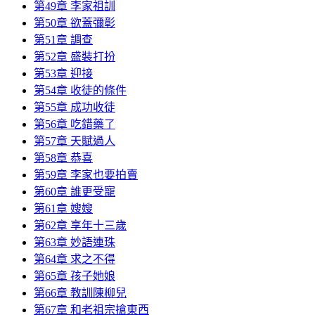
第49章 李家祖訓
第50章 欲蓋彌彰
第51章 調查
第52章 盛裝打扮
第53章 迎接
第54章 收徒的條件
第55章 成功收徒
第56章 吃錯藥了
第57章 天賦過人
第58章 恭喜
第59章 李家也要拍賣
第60章 誰更受寵
第61章 嫂嫂
第62章 享年十三歲
第63章 妙語連珠
第64章 求之不得
第65章 孩子她娘
第66章 教訓陳柳兒
第67章 和老祖宗搶東西