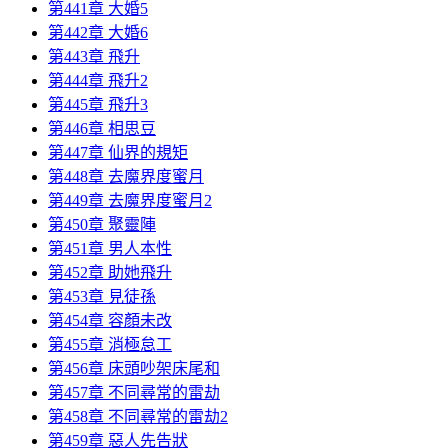
第441章 大婚5
第442章 大婚6
第443章 飛升
第444章 飛升2
第445章 飛升3
第446章 相思豆
第447章 仙界的規矩
第448章 去魔界度蜜月
第449章 去魔界度蜜月2
第450章 聚靈陣
第451章 男人本性
第452章 助她飛升
第453章 見徒孫
第454章 容顏未改
第455章 消極怠工
第456章 床頭吵架床尾和
第457章 不同尋常的雷劫
第458章 不同尋常的雷劫2
第459章 惡人先告狀