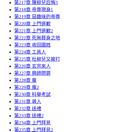
第217章 陳柳兒后悔3
第218章 帝尊現身1
第219章 惡趣味的帝尊
第220章 上門道歉
第221章 上門道歉2
第222章 死無葬身之地
第223章 收回國姓
第224章 工具人
第225章 杜柳兒又被打
第226章 玄宗來人
第227章 興師問罪
第228章 魔
第229章 魔2
第230章 科舉考試
第231章 尋人
第232章 送禮
第233章 送禮2
第234章 上門拜見
第235章 上門拜見2