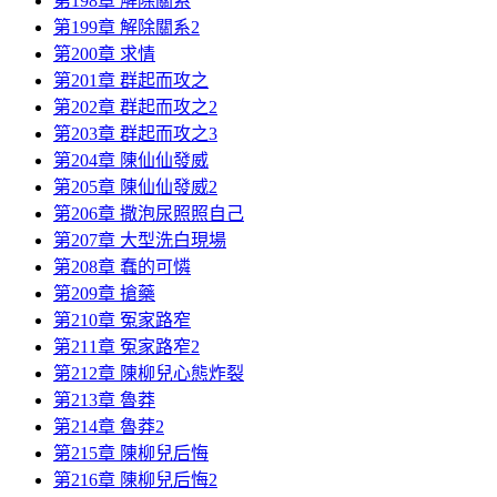
第198章 解除關系
第199章 解除關系2
第200章 求情
第201章 群起而攻之
第202章 群起而攻之2
第203章 群起而攻之3
第204章 陳仙仙發威
第205章 陳仙仙發威2
第206章 撒泡尿照照自己
第207章 大型洗白現場
第208章 蠢的可憐
第209章 搶藥
第210章 冤家路窄
第211章 冤家路窄2
第212章 陳柳兒心態炸裂
第213章 魯莽
第214章 魯莽2
第215章 陳柳兒后悔
第216章 陳柳兒后悔2