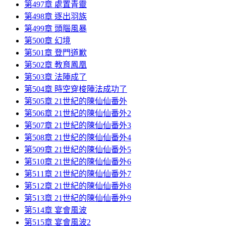
第497章 處置青靈
第498章 逐出羽族
第499章 頭腦風暴
第500章 幻境
第501章 登門道歉
第502章 教育鳳凰
第503章 法陣成了
第504章 時空穿梭陣法成功了
第505章 21世紀的陳仙仙番外
第506章 21世紀的陳仙仙番外2
第507章 21世紀的陳仙仙番外3
第508章 21世紀的陳仙仙番外4
第509章 21世紀的陳仙仙番外5
第510章 21世紀的陳仙仙番外6
第511章 21世紀的陳仙仙番外7
第512章 21世紀的陳仙仙番外8
第513章 21世紀的陳仙仙番外9
第514章 宴會風波
第515章 宴會風波2