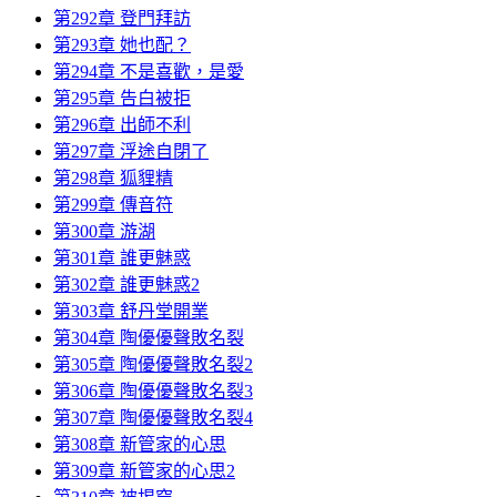
第292章 登門拜訪
第293章 她也配？
第294章 不是喜歡，是愛
第295章 告白被拒
第296章 出師不利
第297章 浮途自閉了
第298章 狐貍精
第299章 傳音符
第300章 游湖
第301章 誰更魅惑
第302章 誰更魅惑2
第303章 舒丹堂開業
第304章 陶優優聲敗名裂
第305章 陶優優聲敗名裂2
第306章 陶優優聲敗名裂3
第307章 陶優優聲敗名裂4
第308章 新管家的心思
第309章 新管家的心思2