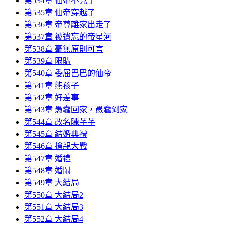
第534章 仙帝不見了
第535章 仙帝穿越了
第536章 帝尊離家出走了
第537章 被遺忘的帝星河
第538章 毫無原則可言
第539章 限購
第540章 委屈巴巴的仙帝
第541章 熊孩子
第542章 好差事
第543章 愚蠢回家，愚蠢到家
第544章 改名陳芊芊
第545章 結婚典禮
第546章 搶親大戰
第547章 婚禮
第548章 婚鬧
第549章 大結局
第550章 大結局2
第551章 大結局3
第552章 大結局4