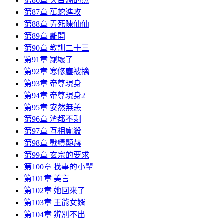
第86章 天目湖的魚
第87章 萬蛇進攻
第88章 弄死陳仙仙
第89章 離開
第90章 教訓二十三
第91章 寵壞了
第92章 寒修塵被擒
第93章 帝尊現身
第94章 帝尊現身2
第95章 安然無恙
第96章 渣都不剩
第97章 互相廝殺
第98章 戰績顯赫
第99章 玄宗的要求
第100章 找事的小輩
第101章 美言
第102章 她回來了
第103章 王爺女婿
第104章 辨別不出