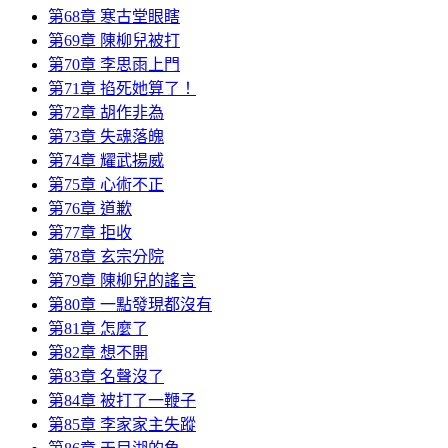
第68章 寒古堂眼瞎
第69章 陳柳兒被打
第70章 李思雨上門
第71章 掐死她算了！
第72章 胡作非為
第73章 失魂落魄
第74章 耀武揚威
第75章 心術不正
第76章 道歉
第77章 拒收
第78章 玄宗分院
第79章 陳柳兒的謠言
第80章 一點發現都沒有
第81章 怎麼了
第82章 想不開
第83章 名聲沒了
第84章 被打了一鞭子
第85章 李家家主失蹤