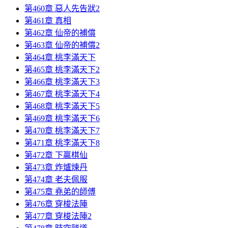
第460章 惡人先告狀2
第461章 真相
第462章 仙帝的補償
第463章 仙帝的補償2
第464章 桃李滿天下
第465章 桃李滿天下2
第466章 桃李滿天下3
第467章 桃李滿天下4
第468章 桃李滿天下5
第469章 桃李滿天下6
第470章 桃李滿天下7
第471章 桃李滿天下8
第472章 下贏棋仙
第473章 炸爐煉丹
第474章 老夫佩服
第475章 堯弟的師傅
第476章 穿梭法陣
第477章 穿梭法陣2