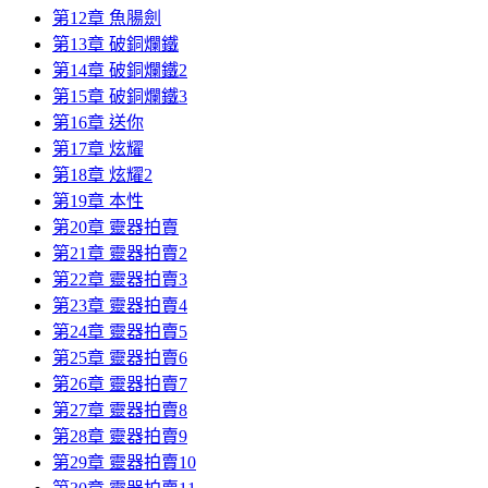
第12章 魚腸劍
第13章 破銅爛鐵
第14章 破銅爛鐵2
第15章 破銅爛鐵3
第16章 送你
第17章 炫耀
第18章 炫耀2
第19章 本性
第20章 靈器拍賣
第21章 靈器拍賣2
第22章 靈器拍賣3
第23章 靈器拍賣4
第24章 靈器拍賣5
第25章 靈器拍賣6
第26章 靈器拍賣7
第27章 靈器拍賣8
第28章 靈器拍賣9
第29章 靈器拍賣10