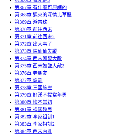
第366章 氣死他3
第367章 有什麼可原諒的
第368章 遲來的深情比草賤
第369章 避雷珠
第370章 前往西末
第371章 前往西末2
第372章 出大事了
第373章 陳仙仙失蹤
第374章 西末如臨大敵
第375章 西末如臨大敵2
第376章 老朋友
第377章 誅罰
第378章 三國施壓
第379章 好漢不提當年勇
第380章 悔不當初
第381章 禍國殃民
第382章 李家祖訓1
第383章 李家祖訓2
第384章 西末內亂