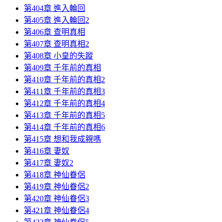
第404章 進入輪回
第405章 進入輪回2
第406章 查明真相
第407章 查明真相2
第408章 小皇的失蹤
第409章 千年前的真相
第410章 千年前的真相2
第411章 千年前的真相3
第412章 千年前的真相4
第413章 千年前的真相5
第414章 千年前的真相6
第415章 想和我成親嗎
第416章 妻奴
第417章 妻奴2
第418章 神仙眷侶
第419章 神仙眷侶2
第420章 神仙眷侶3
第421章 神仙眷侶4