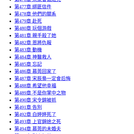
第477章 綁匪信件
第478章 他們的關系
第479章 赴死
第480章 玩個游戲
第481章 親手殺了她
第482章 恩將仇報
第483章 動機
第484章 神醫救人
第485章 忘記
第486章 慕莞回家了
第487章 宋辰梟一定會后悔
第488章 希望他幸福
第489章 不是你掌中之物
第490章 宋令錦被抓
第491章 告別
第492章 白婷婷死了
第493章 上官錦途之死
第494章 慕莞的未婚夫