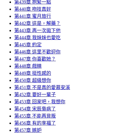
第439章 抱緊一點
第440章 吻技真好
第441章 蜜月旅行
第442章 這是，解藥？
第443章 再一次拋下他
第444章 我妹妹也愛吃
第445章 約定
第446章 這里不歡迎你
第447章 你喜歡她？
第448章 戲精
第449章 挺性感的
第450章 超級想你
第451章 不是真的愛慕安溪
第452章 要好一輩子
第453章 回家吧，我想你
第454章 宋辰梟病了
第455章 不能再背叛
第456章 有的享福了
第457章 嫉妒