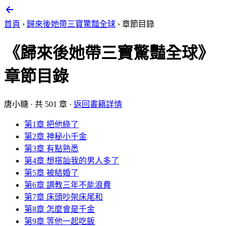
首頁
›
歸來後她帶三寶驚豔全球
›
章節目錄
《歸來後她帶三寶驚豔全球》
章節目錄
唐小糖 · 共 501 章 ·
返回書籍詳情
第1章 把他綠了
第2章 神秘小千金
第3章 有點熟悉
第4章 想搭訕我的男人多了
第5章 被結婚了
第6章 調教三年不能浪費
第7章 床頭吵架床尾和
第8章 怎麼會是千金
第9章 等他一起吃飯