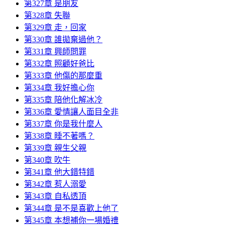
第327章 是朋友
第328章 失聯
第329章 走，回家
第330章 誰拋棄過他？
第331章 興師問罪
第332章 照顧好爸比
第333章 他傷的那麼重
第334章 我好擔心你
第335章 陪他化解冰冷
第336章 愛情讓人面目全非
第337章 你是我什麼人
第338章 睡不著嗎？
第339章 親生父親
第340章 吹牛
第341章 他大錯特錯
第342章 惹人溺愛
第343章 自私透頂
第344章 是不是喜歡上他了
第345章 本想補你一場婚禮