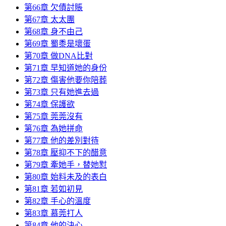
第66章 欠債討賬
第67章 太太團
第68章 身不由己
第69章 蜀黍是壞蛋
第70章 做DNA比對
第71章 早知道她的身份
第72章 傷害他要你陪葬
第73章 只有她進去過
第74章 保護欲
第75章 莞莞沒有
第76章 為她拼命
第77章 他的差別對待
第78章 壓抑不下的醋意
第79章 牽她手，替她懟
第80章 始料未及的表白
第81章 若如初見
第82章 手心的溫度
第83章 慕莞打人
第84章 他的決心