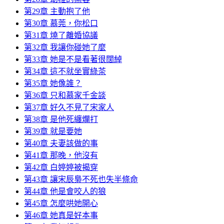
第29章 主動抱了他
第30章 慕莞，你松口
第31章 燒了離婚協議
第32章 我讓你碰她了麼
第33章 她是不是看著很闊綽
第34章 這不就坐實綠茶
第35章 她像誰？
第36章 只和慕家千金談
第37章 好久不見了宋家人
第38章 是他死纏爛打
第39章 就是要她
第40章 夫妻該做的事
第41章 那晚，他沒有
第42章 白婷婷被揭穿
第43章 讓宋辰梟不死也失半條命
第44章 他是會咬人的狼
第45章 怎麼哄她開心
第46章 她真是好本事