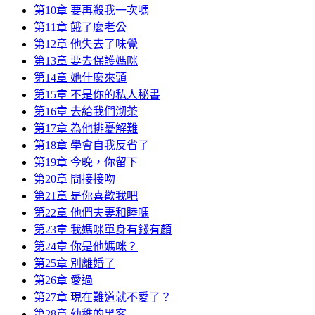
第10章 要再殺我一次嗎
第11章 餓了麼老公
第12章 他失去了味覺
第13章 要去保護媽咪
第14章 她什麼來頭
第15章 不是你的私人秘書
第16章 去給我們沏茶
第17章 為他排憂解難
第18章 學會自我反省了
第19章 今晚，你留下
第20章 間接接吻
第21章 是你喜歡我吧
第22章 他們夫妻和睦嗎
第23章 我媽咪單身有錢有顏
第24章 你是他媽咪？
第25章 別離婚了
第26章 愛過
第27章 現在難道就不愛了？
第28章 幼稚的黑客