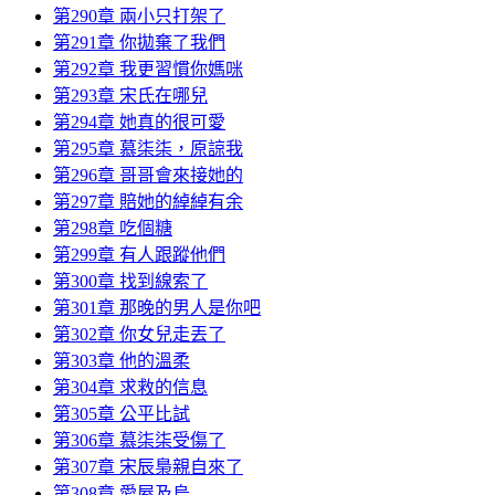
第290章 兩小只打架了
第291章 你拋棄了我們
第292章 我更習慣你媽咪
第293章 宋氏在哪兒
第294章 她真的很可愛
第295章 慕柒柒，原諒我
第296章 哥哥會來接她的
第297章 賠她的綽綽有余
第298章 吃個糖
第299章 有人跟蹤他們
第300章 找到線索了
第301章 那晚的男人是你吧
第302章 你女兒走丟了
第303章 他的溫柔
第304章 求救的信息
第305章 公平比試
第306章 慕柒柒受傷了
第307章 宋辰梟親自來了
第308章 愛屋及烏