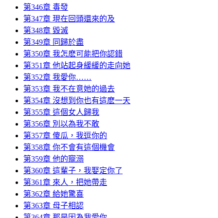
第346章 毒發
第347章 現在回頭還來的及
第348章 毀滅
第349章 同歸於盡
第350章 我怎麽可能把你認錯
第351章 他站起身緩緩的走向她
第352章 我愛你……
第353章 我不在意她的過去
第354章 沒想到你也有這麽一天
第355章 這個女人歸我
第356章 別以為我不敢
第357章 傻瓜，我逗你的
第358章 你不會有這個機會
第359章 他的寵溺
第360章 這輩子，我娶定你了
第361章 來人，把她帶走
第362章 給她驚喜
第363章 母子相認
第364章 那是因為我愛你