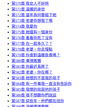
第570章 我女人不好哄
第571章 溫暖的身世
第572章 當年為何要拋下她
第573章 老婆你想我了嗎
第574章 我愛你
第575章 她還有一個身份
第576章 看看你死了沒有
第577章 在一起多久了？
第578章 老婆。你走慢點
第579章 你會對溫暖負責嗎？
第580章 事情敗露
第581章 你最近長胖了
第582章 老婆，你在哪？
第583章 她懷的不是我的孩子
第584章 有一件事我一直沒有告訴你
第585章 我懷的就是他的孩子
第586章 我不想聽你們說話
第587章 這些年，他們都在找你
第588章 溫暖遭遇襲擊