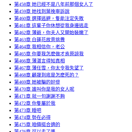
第458章 她已經不是八年前那個女人了
第459章 她找到葉挽寧訴說
第460章 選擇逃避，隻能注定失敗
第461章 這輩子你休想從我身邊逃走
第462章 薄爺，你夫人又開始裝嫩了
第463章 白蓮花故意挑釁
第464章 我相信你，老公
第465章 你要我怎麽做才肯原諒我
第466章 薄湛言得知真相
第467章 薄任雪，你太令我失望了
第468章 顧晟到底是怎麽死的？
第469章 她被騙的好慘
第470章 誰叫你是我的女人呢
第471章 就一句謝謝不夠
第472章 你隻屬於我
第473章 睡吧
第474章 勢在必得
第475章 咱倆挺合適的
第476章 可以走了嗎