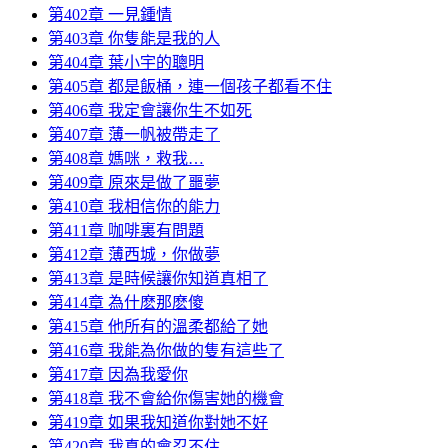
第402章 一見鍾情
第403章 你隻能是我的人
第404章 葉小宇的聰明
第405章 都是飯桶，連一個孩子都看不住
第406章 我定會讓你生不如死
第407章 薄一帆被帶走了
第408章 媽咪，救我…
第409章 原來是做了噩夢
第410章 我相信你的能力
第411章 咖啡裏有問題
第412章 薄西城，你做夢
第413章 是時候讓你知道真相了
第414章 為什麽那麽傻
第415章 他所有的溫柔都給了她
第416章 我能為你做的隻有這些了
第417章 因為我愛你
第418章 我不會給你傷害她的機會
第419章 如果我知道你對她不好
第420章 我真的會忍不住…