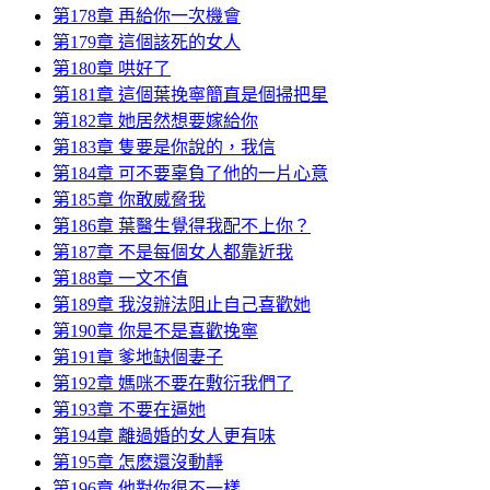
第178章 再給你一次機會
第179章 這個該死的女人
第180章 哄好了
第181章 這個葉挽寧簡直是個掃把星
第182章 她居然想要嫁給你
第183章 隻要是你說的，我信
第184章 可不要辜負了他的一片心意
第185章 你敢威脅我
第186章 葉醫生覺得我配不上你？
第187章 不是每個女人都靠近我
第188章 一文不值
第189章 我沒辦法阻止自己喜歡她
第190章 你是不是喜歡挽寧
第191章 爹地缺個妻子
第192章 媽咪不要在敷衍我們了
第193章 不要在逼她
第194章 離過婚的女人更有味
第195章 怎麽還沒動靜
第196章 他對你很不一樣