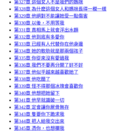
第327章 這個女人不是我們的媽咪
第328章 為什麽這個女人和媽咪長得一模一樣
第329章 他絕對不能讓她受一點傷害
第330章 以後，不用等我
第331章 真相馬上就會浮出水麵
第332章 他到底有多愛你
第333章 已經有人代替你在他身邊
第334章 她的軟肋就是那兩個孩子
第335章 你從來沒有愛過我
第336章 我們不要再分開了好不好
第337章 他似乎越來越喜歡她了
第338章 他吃醋了
第339章 怪不得那個冰塊會喜歡你
第340章 他想把她留下
第341章 他早就識破一切
第342章 定會讓你屍骨無存
第343章 隻要你下跪求我
第344章 把人給我交出來
第345章 憑你，也想攔我