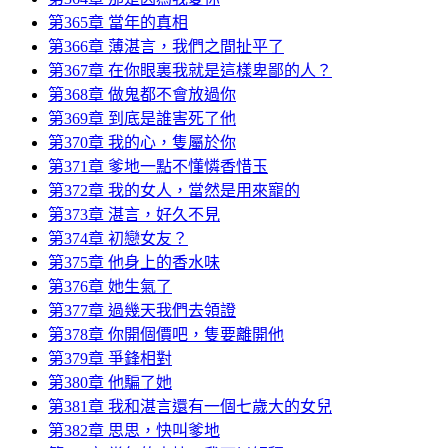
第365章 當年的真相
第366章 薄湛言，我們之間扯平了
第367章 在你眼裏我就是這樣卑鄙的人？
第368章 做鬼都不會放過你
第369章 到底是誰害死了他
第370章 我的心，隻屬於你
第371章 爹地一點不懂憐香惜玉
第372章 我的女人，當然是用來寵的
第373章 湛言，好久不見
第374章 初戀女友？
第375章 他身上的香水味
第376章 她生氣了
第377章 過幾天我們去領證
第378章 你開個價吧，隻要離開他
第379章 爭鋒相對
第380章 他騙了她
第381章 我和湛言還有一個七歲大的女兒
第382章 思思，快叫爹地