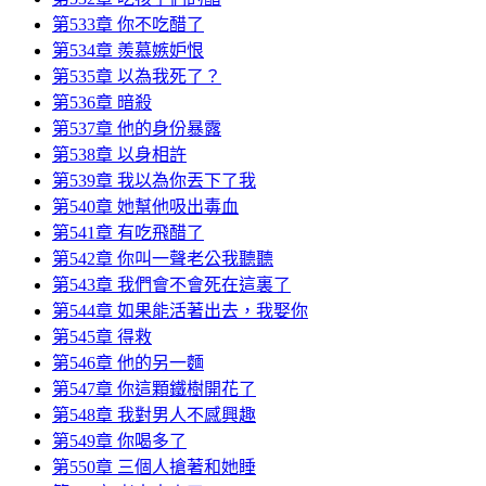
第533章 你不吃醋了
第534章 羨慕嫉妒恨
第535章 以為我死了？
第536章 暗殺
第537章 他的身份暴露
第538章 以身相許
第539章 我以為你丟下了我
第540章 她幫他吸出毒血
第541章 有吃飛醋了
第542章 你叫一聲老公我聽聽
第543章 我們會不會死在這裏了
第544章 如果能活著出去，我娶你
第545章 得救
第546章 他的另一麵
第547章 你這顆鐵樹開花了
第548章 我對男人不感興趣
第549章 你喝多了
第550章 三個人搶著和她睡