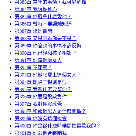
第383章 當年的事情，我可以解釋
第384章 我讓你死心
第385章 你還拿什麽愛他？
第386章 暫時不要讓她知道
第387章 逼她離開
第388章 又是因為你是不是？
第389章 你答應的事情不許反悔
第390章 他已經和孩子相認了
第391章 你這個壞女人
第392章 不願意？
第393章 他徹底愛上這個女人了
第394章 她除了恨還是恨
第395章 我憑什麽要幫你？
第396章 他要是敢欺負你
第397章 我對你沒感覺
第398章 和那個男人是什麽關係？
第399章 你沒有這個機會
第400章 你是從什麽時候開始喜歡我的？
第401章 你跟他合夥騙我