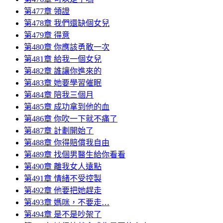
第477章 領證
第478章 我們還缺個女兒
第479章 得意
第480章 你應該勇敢一次
第481章 給我一個女兒
第482章 誰讓你進來的
第483章 她要學習催眠
第484章 陪我三個月
第485章 成功拿到他的血
第486章 你吹一下就不痛了
第487章 計劃開始了
第488章 你得賠償我自由
第489章 找個男醫生給你看看
第490章 離我女人遠點
第491章 情緒不受控製
第492章 他要把她趕走
第493章 媽咪，不要走…
第494章 是不是吵架了