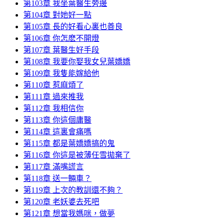
第103章 我坐葉醫生旁邊
第104章 對她好一點
第105章 長的好看心裏也善良
第106章 你怎麽不開燈
第107章 葉醫生好手段
第108章 我要你娶我女兒葉嬌嬌
第109章 我隻能嫁給他
第110章 惹麻煩了
第111章 過來推我
第112章 我相信你
第113章 你這個庸醫
第114章 這裏會痛嗎
第115章 都是葉嬌嬌搞的鬼
第116章 你這是被薄任雪拋棄了
第117章 滿嘴謊言
第118章 送一輛車？
第119章 上次的教訓還不夠？
第120章 老妖婆去死吧
第121章 想當我媽咪，做夢