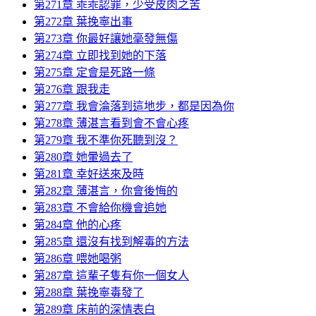
第271章 乖乖認罪，少受皮肉之苦
第272章 葉挽寧出事
第273章 你最好讓她毫發無傷
第274章 立即找到她的下落
第275章 定會是死路一條
第276章 跟我走
第277章 我會淪落到這地步，都是因為你
第278章 薄湛言看到會不會心疼
第279章 我不準你死聽到沒？
第280章 她暈過去了
第281章 幸好送來及時
第282章 薄湛言，你會後悔的
第283章 不會給你機會追她
第284章 他的心疼
第285章 還沒有找到解毒的方法
第286章 喂她喝粥
第287章 這輩子隻有你一個女人
第288章 葉挽寧毒發了
第289章 床前的深情表白