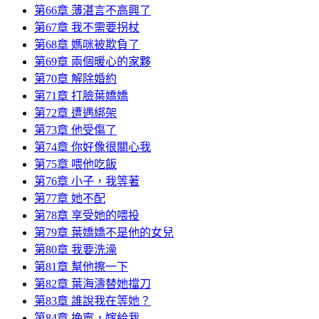
第66章 薄湛言不高興了
第67章 我不需要拐杖
第68章 媽咪被欺負了
第69章 兩個暖心的家夥
第70章 解除婚約
第71章 打臉葉嬌嬌
第72章 遭遇綁架
第73章 他受傷了
第74章 你好像很關心我
第75章 喂他吃飯
第76章 小子，我等著
第77章 她不配
第78章 享受她的喂投
第79章 葉嬌嬌不是他的女兒
第80章 我要洗澡
第81章 幫他擦一下
第82章 葉海濤替她擋刀
第83章 誰說我在等她？
第84章 挽寧，嫁給我