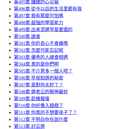
第495章 鐘總的心尖寵
第496章 從今以后的生活里都有我
第497章 我有那麼可怕嗎
第498章 超強的學習能力
第499章 出來混遲早是要還的
第500章 誤會
第501章 你的良心不會痛嗎
第502章 怎麼可能忘記呢
第503章 優秀的人總會相遇
第504章 真的是你們啊
第505章 不介意多一個人吧？
第506章 早就知道的秘密
第507章 是對你太好了？
第508章 選老公的眼神最好
第509章 趁機報復
第510章 你好像入錯戲了
第511章 你真的不想要孩子了？
第512章 不明白你在說什麼
第513章 討公道