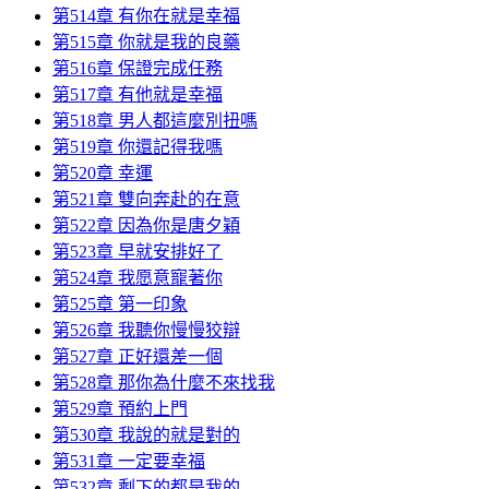
第514章 有你在就是幸福
第515章 你就是我的良藥
第516章 保證完成任務
第517章 有他就是幸福
第518章 男人都這麼別扭嗎
第519章 你還記得我嗎
第520章 幸運
第521章 雙向奔赴的在意
第522章 因為你是唐夕穎
第523章 早就安排好了
第524章 我愿意寵著你
第525章 第一印象
第526章 我聽你慢慢狡辯
第527章 正好還差一個
第528章 那你為什麼不來找我
第529章 預約上門
第530章 我說的就是對的
第531章 一定要幸福
第532章 剩下的都是我的