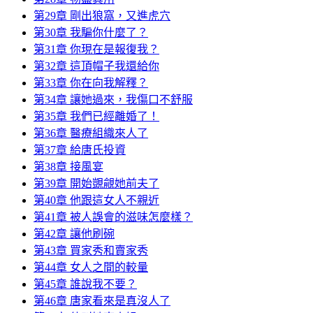
第29章 剛出狼窩，又進虎穴
第30章 我騙你什麼了？
第31章 你現在是報復我？
第32章 這頂帽子我還給你
第33章 你在向我解釋？
第34章 讓她過來，我傷口不舒服
第35章 我們已經離婚了！
第36章 醫療組織來人了
第37章 給唐氏投資
第38章 接風宴
第39章 開始覬覦她前夫了
第40章 他跟這女人不親近
第41章 被人誤會的滋味怎麼樣？
第42章 讓他刷碗
第43章 買家秀和賣家秀
第44章 女人之間的較量
第45章 誰說我不要？
第46章 唐家看來是真沒人了