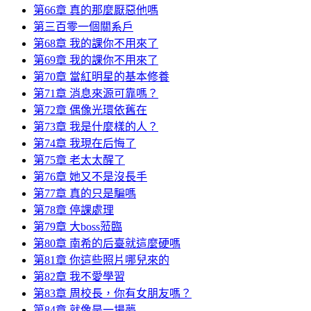
第66章 真的那麼厭惡他嗎
第三百零一個關系戶
第68章 我的課你不用來了
第69章 我的課你不用來了
第70章 當紅明星的基本修養
第71章 消息來源可靠嗎？
第72章 偶像光環依舊在
第73章 我是什麼樣的人？
第74章 我現在后悔了
第75章 老太太醒了
第76章 她又不是沒長手
第77章 真的只是騙嗎
第78章 停課處理
第79章 大boss蒞臨
第80章 南希的后臺就這麼硬嗎
第81章 你這些照片哪兒來的
第82章 我不愛學習
第83章 周校長，你有女朋友嗎？
第84章 就像是一場夢