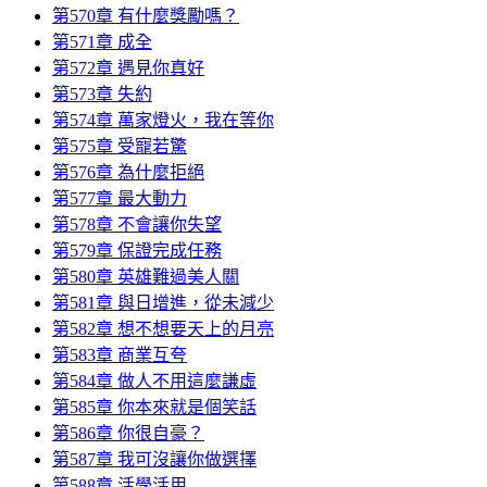
第570章 有什麼獎勵嗎？
第571章 成全
第572章 遇見你真好
第573章 失約
第574章 萬家燈火，我在等你
第575章 受寵若驚
第576章 為什麼拒絕
第577章 最大動力
第578章 不會讓你失望
第579章 保證完成任務
第580章 英雄難過美人關
第581章 與日增進，從未減少
第582章 想不想要天上的月亮
第583章 商業互夸
第584章 做人不用這麼謙虛
第585章 你本來就是個笑話
第586章 你很自豪？
第587章 我可沒讓你做選擇
第588章 活學活用