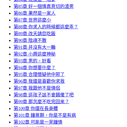
第85章 好一個情真意切的渣男
第86章 果然是一家人
第87章 世界這麼小
第88章 你求人的時候都這麼乖？
第89章 改天請您吃飯
第90章 陰魂不散
第91章 并沒有大一輪
第92章 小周這麼神秘
第93章 男的，好看
第94章 你想要什麼？
第95章 合理懷疑他中邪了
第96章 我還是喜歡你求我
第97章 我跟他不是情侶
第98章 這孩子該不會餓傻了吧
第99章 那怎麼不吃完回來？
第100章 你還在長身體
第101章 鐘景期，你是不是有病
第102章 可能是一見鐘情