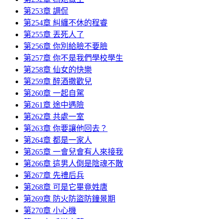
第253章 調侃
第254章 糾纏不休的程睿
第255章 丟死人了
第256章 你別給臉不要臉
第257章 你不是我們學校學生
第258章 仙女的快樂
第259章 醉酒撒歡兒
第260章 一起自駕
第261章 途中遇險
第262章 共處一室
第263章 你要讓他回去？
第264章 都是一家人
第265章 一會兒會有人來接我
第266章 這男人倒是陰魂不散
第267章 先禮后兵
第268章 可是它畢竟姓唐
第269章 防火防盜防鐘景期
第270章 小心機