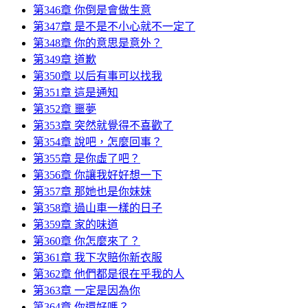
第346章 你倒是會做生意
第347章 是不是不小心就不一定了
第348章 你的意思是意外？
第349章 道歉
第350章 以后有事可以找我
第351章 這是通知
第352章 噩夢
第353章 突然就覺得不喜歡了
第354章 說吧，怎麼回事？
第355章 是你虛了吧？
第356章 你讓我好好想一下
第357章 那她也是你妹妹
第358章 過山車一樣的日子
第359章 家的味道
第360章 你怎麼來了？
第361章 我下次賠你新衣服
第362章 他們都是很在乎我的人
第363章 一定是因為你
第364章 你還好嗎？