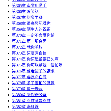
第365章 南黎川動手
第366章 冷笑話
第367章 甜蜜早餐
第368章 很高興認識你
第369章 陌生人的祝福
第370章 一定不會讓你輸
第371章 第一張合照
第372章 就你嘴甜
第373章 這麼有自信
第374章 你這是蓄謀已久啊
第375章 你可以幫我一個忙嗎
第376章 蘇老爺子的請求
第377章 要長命百歲
第378章 多了害怕的感覺
第379章 像一場夢
第380章 參觀辦公室
第381章 喜歡就是喜歡
第382章 牽紅線