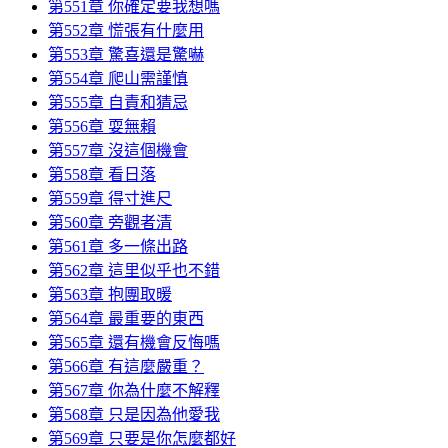
第551章 你確定要我想嗎
第552章 慌張有什麼用
第553章 驚喜還是驚嚇
第554章 爬山需謹慎
第555章 自責和猜忌
第556章 耍無賴
第557章 沒這個機會
第558章 看日落
第559章 得寸進尺
第560章 旁觀者清
第561章 多一條出路
第562章 這里似乎也不錯
第563章 抱團取暖
第564章 最重要的東西
第565章 還有機會反悔嗎
第566章 有這麼嚴重？
第567章 你為什麼不解釋
第568章 只是因為他愛我
第569章 只要是你怎麼都好