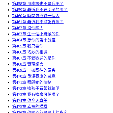
第458章 那應該也不是我吧？
第459章 難道我不要面子的嗎？
第460章 時間會改變一個人
第461章 難道我不能認真嗎？
第462章 沒你帥！
第463章 生一個小時候的你
第464章 想你的第十分鐘
第465章 我只要你
第466章 巧妙的相遇
第467章 不受歡迎的是你
第468章 實現諾言
第469章 一如既往的厲害
第470章 重溫賽車的感覺
第471章 照顧她的情緒
第472章 這孩子看著就聰明
第473章 我有這麼可怕嗎？
第474章 你今天真美
第475章 幸福的模樣
第476章 你開心就是最大的肯定