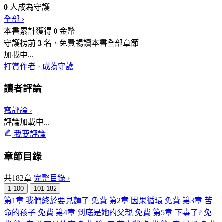
0
人成為守護
全部 ›
本書累計獲得
0
金幣
守護榜前
3
名，免費暢讀本書全部章節
加載中...
打賞作者 · 成為守護
讀者評論
寫評論 ›
評論加載中...
我要評論
章節目錄
共182章
完整目錄 ›
1-100
101-182
第1章 我們終於要見麵了
免費
第2章 因果循環
免費
第3章 苦
命的孩子
免費
第4章 到底是她的父親
免費
第5章 下毒了?
免