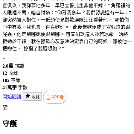
宣佩玖，我仰慕他多年，早已立誓此生非他不嫁。” 角落裡的
人眼裡不屑，暗自忖道：“仰慕我多年？我們認識還冇一年。”
卻突然被人抱住，一低頭便見鬱歡淚眼汪汪看著他，“哪怕你
心中冇我，我也會一直喜歡你。” 此後鬱歡便成了宣佩玖的跟
屁蟲，他走到哪她便跟到哪。 可宣佩玖這人冷若冰霜，始終
拒她於千裡，就在鬱歡心灰意冷決定靠自己的時候，卻被他一
把吻住，“撩撥了我還想跑？”
2.0萬
閱讀
12
收藏
182
章節
41萬字
字數
開始閱讀
收藏
APP看
🏆
守護