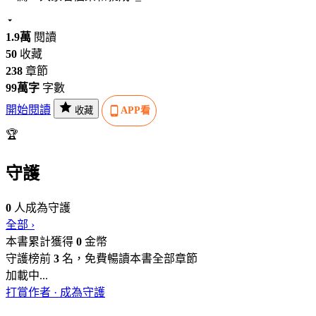
1.9萬
閱讀
50
收藏
238
章節
99萬字
字數
開始閱讀
收藏
APP看
🏆
守護
0
人成為守護
全部 ›
本書累計獲得
0
金幣
守護榜前
3
名，免費暢讀本書全部章節
加載中...
打賞作者 · 成為守護