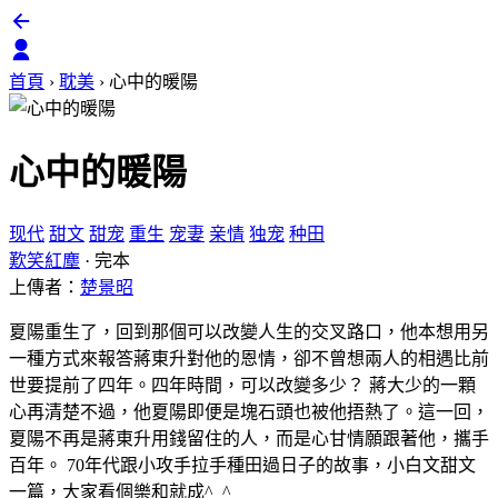
首頁
›
耽美
›
心中的暖陽
心中的暖陽
现代
甜文
甜宠
重生
宠妻
亲情
独宠
种田
歎笑紅塵
·
完本
上傳者：
楚景昭
夏陽重生了，回到那個可以改變人生的交叉路口，他本想用另
一種方式來報答蔣東升對他的恩情，卻不曾想兩人的相遇比前
世要提前了四年。四年時間，可以改變多少？ 蔣大少的一顆
心再清楚不過，他夏陽即便是塊石頭也被他捂熱了。這一回，
夏陽不再是蔣東升用錢留住的人，而是心甘情願跟著他，攜手
百年。 70年代跟小攻手拉手種田過日子的故事，小白文甜文
一篇，大家看個樂和就成^_^