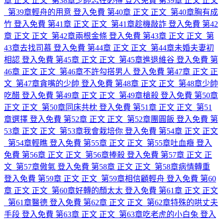
章 正文 正文_第38章少帥志在必得
登入免費
第39章 正文 正文
_第39章輕舟的用意
登入免費
第40章 正文 正文_第40章胸有成
竹
登入免費
第41章 正文 正文_第41章趁機敲詐
登入免費
第42
章 正文 正文_第42章兩根金條
登入免費
第43章 正文 正文_第
43章去找司慕
登入免費
第44章 正文 正文_第44章未婚夫妻初
相認
登入免費
第45章 正文 正文_第45章進退維谷
登入免費
第
46章 正文 正文_第46章不許勾搭男人
登入免費
第47章 正文 正
文_第47章貪嘴的少帥
登入免費
第48章 正文 正文_第48章少帥
吃醋
登入免費
第49章 正文 正文_第49章槍殺
登入免費
第50章
正文 正文_第50章同床共枕
登入免費
第51章 正文 正文_第51
章選擇
登入免費
第52章 正文 正文_第52章團圓飯
登入免費
第
53章 正文 正文_第53章我會栽培你
登入免費
第54章 正文 正文
_第54章輕瞧
登入免費
第55章 正文 正文_第55章吐血癥
登入
免費
第56章 正文 正文_第56章捧殺
登入免費
第57章 正文 正
文_第57章傲氣
登入免費
第58章 正文 正文_第58章病情轉重
登入免費
第59章 正文 正文_第59章相信顧輕舟
登入免費
第60
章 正文 正文_第60章好轉的顏太太
登入免費
第61章 正文 正文
_第61章醫德
登入免費
第62章 正文 正文_第62章特殊的哄丈夫
手段
登入免費
第63章 正文 正文_第63章吃老虎的小白兔
登入