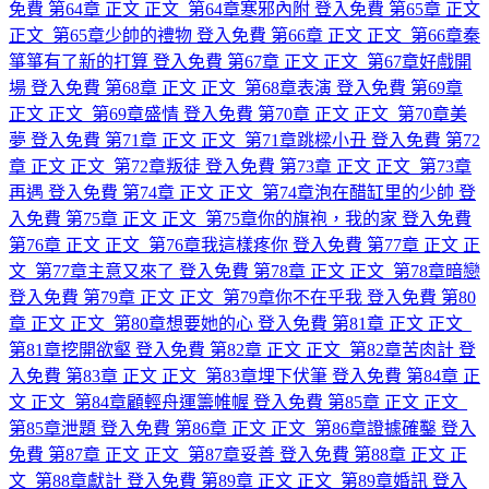
免費
第64章 正文 正文_第64章寒邪內附
登入免費
第65章 正文
正文_第65章少帥的禮物
登入免費
第66章 正文 正文_第66章秦
箏箏有了新的打算
登入免費
第67章 正文 正文_第67章好戲開
場
登入免費
第68章 正文 正文_第68章表演
登入免費
第69章
正文 正文_第69章盛情
登入免費
第70章 正文 正文_第70章美
夢
登入免費
第71章 正文 正文_第71章跳樑小丑
登入免費
第72
章 正文 正文_第72章叛徒
登入免費
第73章 正文 正文_第73章
再遇
登入免費
第74章 正文 正文_第74章泡在醋缸里的少帥
登
入免費
第75章 正文 正文_第75章你的旗袍，我的家
登入免費
第76章 正文 正文_第76章我這樣疼你
登入免費
第77章 正文 正
文_第77章主意又來了
登入免費
第78章 正文 正文_第78章暗戀
登入免費
第79章 正文 正文_第79章你不在乎我
登入免費
第80
章 正文 正文_第80章想要她的心
登入免費
第81章 正文 正文_
第81章挖開欲壑
登入免費
第82章 正文 正文_第82章苦肉計
登
入免費
第83章 正文 正文_第83章埋下伏筆
登入免費
第84章 正
文 正文_第84章顧輕舟運籌帷幄
登入免費
第85章 正文 正文_
第85章泄題
登入免費
第86章 正文 正文_第86章證據確鑿
登入
免費
第87章 正文 正文_第87章妥善
登入免費
第88章 正文 正
文_第88章獻計
登入免費
第89章 正文 正文_第89章婚訊
登入