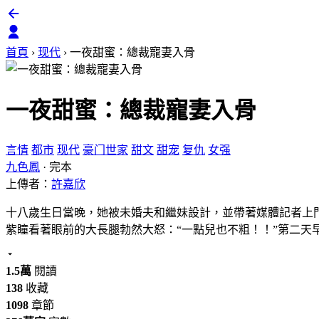
首頁
›
现代
›
一夜甜蜜：總裁寵妻入骨
一夜甜蜜：總裁寵妻入骨
言情
都市
现代
豪门世家
甜文
甜宠
复仇
女强
九色鳳
·
完本
上傳者：
許嘉欣
十八歲生日當晚，她被未婚夫和繼妹設計，並帶著媒體記者上
紫瞳看著眼前的大長腿勃然大怒：“一點兒也不粗！！”第二天早
1.5萬
閱讀
138
收藏
1098
章節