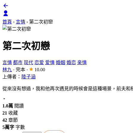
首頁
›
言情
›
第二次初戀
第二次初戀
言情
都市
现代
恋爱
爱情
婚姻
婚恋
亲情
林九
·
完本
·
10.00
上傳者：
陸子涵
從來沒有想過，我和他再次遇見的時候會是這種場景，前夫和極品
1.0萬
閱讀
21
收藏
42
章節
5萬字
字數