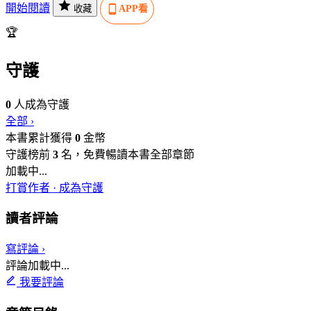
開始閱讀
收藏
APP看
🏆
守護
0
人成為守護
全部 ›
本書累計獲得
0
金幣
守護榜前
3
名，免費暢讀本書全部章節
加載中...
打賞作者 · 成為守護
讀者評論
寫評論 ›
評論加載中...
我要評論