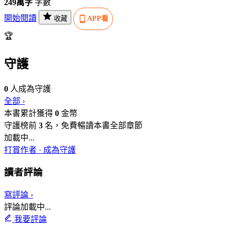
249萬字
字數
開始閱讀
收藏
APP看
🏆
守護
0
人成為守護
全部 ›
本書累計獲得
0
金幣
守護榜前
3
名，免費暢讀本書全部章節
加載中...
打賞作者 · 成為守護
讀者評論
寫評論 ›
評論加載中...
我要評論