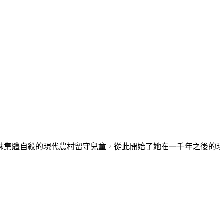
妹集體自殺的現代農村留守兒童，從此開始了她在一千年之後的現