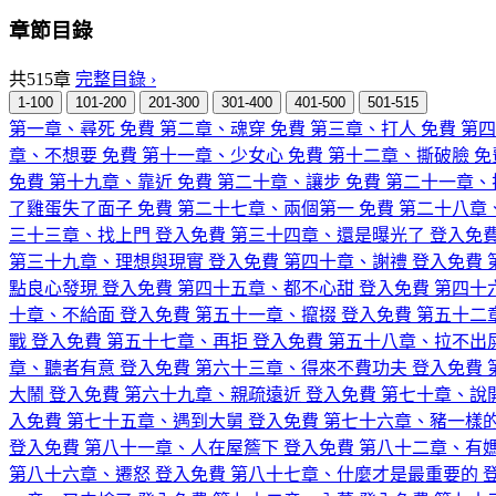
章節目錄
共515章
完整目錄 ›
1-100
101-200
201-300
301-400
401-500
501-515
第一章、尋死
免費
第二章、魂穿
免費
第三章、打人
免費
第四
章、不想要
免費
第十一章、少女心
免費
第十二章、撕破臉
免
免費
第十九章、靠近
免費
第二十章、讓步
免費
第二十一章、
了雞蛋失了面子
免費
第二十七章、兩個第一
免費
第二十八章
三十三章、找上門
登入免費
第三十四章、還是曝光了
登入免
第三十九章、理想與現實
登入免費
第四十章、謝禮
登入免費
點良心發現
登入免費
第四十五章、都不心甜
登入免費
第四十
十章、不給面
登入免費
第五十一章、攛掇
登入免費
第五十二
戰
登入免費
第五十七章、再拒
登入免費
第五十八章、拉不出
章、聽者有意
登入免費
第六十三章、得來不費功夫
登入免費
大鬧
登入免費
第六十九章、親疏遠近
登入免費
第七十章、說
入免費
第七十五章、遇到大舅
登入免費
第七十六章、豬一樣
登入免費
第八十一章、人在屋簷下
登入免費
第八十二章、有
第八十六章、遷怒
登入免費
第八十七章、什麼才是最重要的