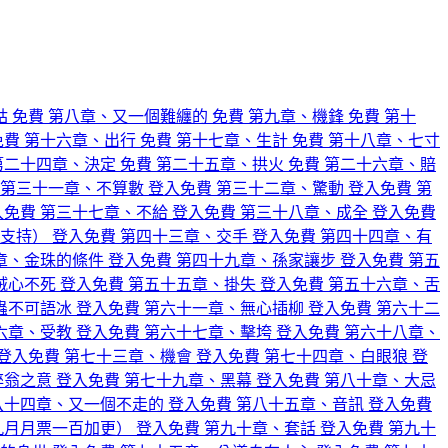
姑
免費
第八章、又一個難纏的
免費
第九章、機鋒
免費
第十
免費
第十六章、出行
免費
第十七章、生計
免費
第十八章、七寸
第二十四章、決定
免費
第二十五章、拱火
免費
第二十六章、賠
第三十一章、不算數
登入免費
第三十二章、驚動
登入免費
第
入免費
第三十七章、不給
登入免費
第三十八章、成全
登入免費
支持）
登入免費
第四十三章、交手
登入免費
第四十四章、有
章、金珠的條件
登入免費
第四十九章、孫家讓步
登入免費
第五
賊心不死
登入免費
第五十五章、掛失
登入免費
第五十六章、舌
蟲不可語冰
登入免費
第六十一章、無心插柳
登入免費
第六十二
六章、受教
登入免費
第六十七章、擊垮
登入免費
第六十八章、
登入免費
第七十三章、機會
登入免費
第七十四章、白眼狼
登
醉翁之意
登入免費
第七十九章、黑幕
登入免費
第八十章、大忌
八十四章、又一個不走的
登入免費
第八十五章、音訊
登入免費
九月月票一百加更）
登入免費
第九十章、套話
登入免費
第九十