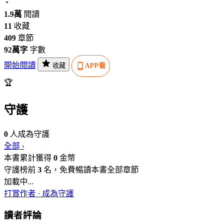
1.9萬
閱讀
11
收藏
409
章節
92萬字
字數
開始閱讀
收藏
APP看
🏆
守護
0
人成為守護
全部 ›
本書累計獲得
0
金幣
守護榜前
3
名，免費暢讀本書全部章節
加載中...
打賞作者 · 成為守護
讀者評論