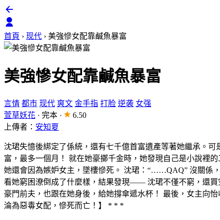
首頁
›
现代
›
美強慘女配靠鹹魚暴富
美強慘女配靠鹹魚暴富
言情
都市
现代
爽文
金手指
打脸
逆袭
女强
萱草妖花
·
完本
·
6.50
上傳者：
安知夏
沈珺失憶後綁定了係統，還有七千億首富遺產等著她繼承。可
富，最多一個月！ 就在她豪擲千金時，她發現自己是小說裡的
她還會因為嫉妒女主，墜樓慘死。 沈珺：“……QAQ” 沒
看她窮困潦倒成了什麼樣，結果發現—— 沈珺不僅不窮，還買
豪門前夫，也跟在她身後，給她撐傘遞水杯！ 最後，女主向怡
淪為惡毒女配，慘死而亡！】 * * *