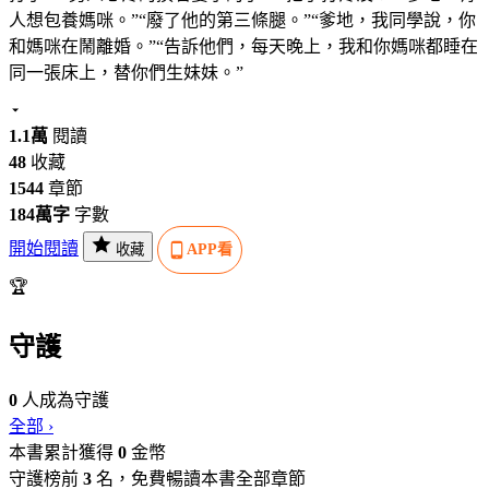
人想包養媽咪。”“廢了他的第三條腿。”“爹地，我同學說，你
和媽咪在鬧離婚。”“告訴他們，每天晚上，我和你媽咪都睡在
同一張床上，替你們生妹妹。”
1.1萬
閱讀
48
收藏
1544
章節
184萬字
字數
開始閱讀
收藏
APP看
🏆
守護
0
人成為守護
全部 ›
本書累計獲得
0
金幣
守護榜前
3
名，免費暢讀本書全部章節