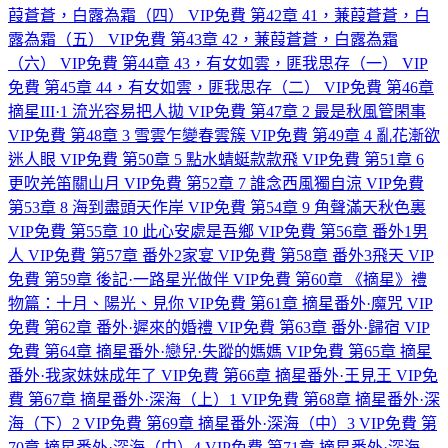
葭蒼蒼，白露為霜（四）
VIP免費
第42章 41，蒹葭蒼蒼，白
露為霜（五）
VIP免費
第43章 42，蒹葭蒼蒼，白露為霜
（六）
VIP免費
第44章 43，有女如雲，匪我思存（一）
VIP
免費
第45章 44，有女如雲，匪我思存（二）
VIP免費
第46章
摘星III·1 流光容易把人拋
VIP免費
第47章 2 最是秋風管閑事
VIP免費
第48章 3 雪雲乍變春雲簇
VIP免費
第49章 4 亂花漸欲
迷人眼
VIP免費
第50章 5 點水蜻蜓款款飛
VIP免費
第51章 6
更吹羌笛關山月
VIP免費
第52章 7 誰念西風獨自涼
VIP免費
第53章 8 海到盡頭天作岸
VIP免費
第54章 9 角聲滿天秋色裏
VIP免費
第55章 10 此心安處是吾鄉
VIP免費
第56章 番外1男
人
VIP免費
第57章 番外2家宴
VIP免費
第58章 番外3飛天
VIP
免費
第59章 後記·一路星光做伴
VIP免費
第60章 《摘星》禮
物篇：十月、陽光、見你
VIP免費
第61章 摘星番外·魔咒
VIP
免費
第62章 番外·遲來的婚禮
VIP免費
第63章 番外·歸宿
VIP
免費
第64章 摘星番外·戀兒·失蹤的媽媽
VIP免費
第65章 摘星
番外·我家妹妹成年了
VIP免費
第66章 摘星番外·王見王
VIP免
費
第67章 摘星番外·深海（上）1
VIP免費
第68章 摘星番外·深
海（下）2
VIP免費
第69章 摘星番外·深海（中）3
VIP免費
第
70章 摘星番外·深海（中）4
VIP免費
第71章 摘星番外·深海