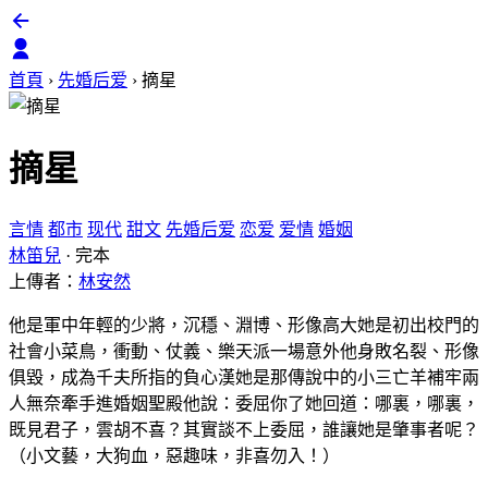
首頁
›
先婚后爱
›
摘星
摘星
言情
都市
现代
甜文
先婚后爱
恋爱
爱情
婚姻
林笛兒
·
完本
上傳者：
林安然
他是軍中年輕的少將，沉穩、淵博、形像高大她是初出校門的
社會小菜鳥，衝動、仗義、樂天派一場意外他身敗名裂、形像
俱毀，成為千夫所指的負心漢她是那傳說中的小三亡羊補牢兩
人無奈牽手進婚姻聖殿他說：委屈你了她回道：哪裏，哪裏，
既見君子，雲胡不喜？其實談不上委屈，誰讓她是肇事者呢？
（小文藝，大狗血，惡趣味，非喜勿入！）