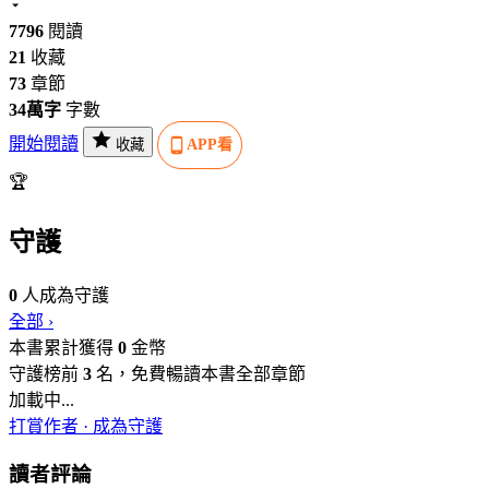
7796
閱讀
21
收藏
73
章節
34萬字
字數
開始閱讀
收藏
APP看
🏆
守護
0
人成為守護
全部 ›
本書累計獲得
0
金幣
守護榜前
3
名，免費暢讀本書全部章節
加載中...
打賞作者 · 成為守護
讀者評論