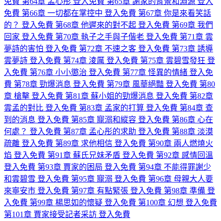
免費
第64章 孟心彤
登入免費
第65章 謝家的背景和淵源
登入
免費
第66章 一切都在掌控中
登入免費
第67章 你是來看笑話
的？
登入免費
第68章 他遲來的對不起
登入免費
第69章 我們
回家
登入免費
第70章 執子之手與子偕老
登入免費
第71章 雲
夢詩的害怕
登入免費
第72章 不速之客
登入免費
第73章 誘導
雲夢詩
登入免費
第74章 淩厲
登入免費
第75章 雲碧雪發狂
登
入免費
第76章 小小懲治
登入免費
第77章 怪異的情緒
登入免
費
第78章 勁爆消息
登入免費
第79章 風華絕豔
登入免費
第80
章 槍擊
登入免費
第81章 蘇小姐的勁爆消息
登入免費
第82章
雲孟的對比
登入免費
第83章 孟家的打算
登入免費
第84章 查
到的消息
登入免費
第85章 寵溺和縱容
登入免費
第86章 心在
何處？
登入免費
第87章 孟心彤的求助
登入免費
第88章 淡漠
疏離
登入免費
第89章 求他相信
登入免費
第90章 兩人燃燒火
焰
登入免費
第91章 蘇氏兄妹矛盾
登入免費
第92章 感情回溫
登入免費
第93章 賈家的困局
登入免費
第94章 不能得罪謝少
和雲碧雪
登入免費
第95章 寵溺
登入免費
第96章 母親大人要
來寧安市
登入免費
第97章 有點緊張
登入免費
第98章 準備
登
入免費
第99章 楊思如的懷疑
登入免費
第100章 幻想
登入免費
第101章 賈家接受記者采訪
登入免費