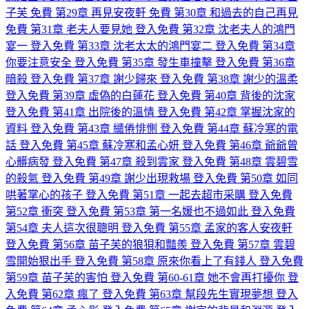
子芙
免費
第29章 再見安夜軒
免費
第30章 和過去的自己再見
免費
第31章 老夫人要見她
登入免費
第32章 沈老夫人的鴻門
宴一
登入免費
第33章 沈老太太的鴻門宴二
登入免費
第34章
你要注意安全
登入免費
第35章 發生車撞擊
登入免費
第36章
暗殺
登入免費
第37章 謝少歸來
登入免費
第38章 謝少的溫柔
登入免費
第39章 虛偽的白蓮花
登入免費
第40章 背後的沈家
登入免費
第41章 出院後的溫情
登入免費
第42章 掌握沈家的
資料
登入免費
第43章 繾倦悱惻
登入免費
第44章 蘇冷寒的電
話
登入免費
第45章 蘇冷寒和孟心妍
登入免費
第46章 爺爺曾
心髒病發
登入免費
第47章 殺到雲家
登入免費
第48章 雲碧雪
的殺氣
登入免費
第49章 謝少出現救場
登入免費
第50章 如同
哄著掌心的孩子
登入免費
第51章 一起去超市采購
登入免費
第52章 衝突
登入免費
第53章 第一名媛也不過如此
登入免費
第54章 夫人這次很聰明
登入免費
第55章 孟家的客人安夜軒
登入免費
第56章 苗子芙的狼狽和豔羨
登入免費
第57章 雲碧
雪開始狠出手
登入免費
第58章 原來你看上了有錢人
登入免費
第59章 苗子芙的害怕
登入免費
第60-61章 她不會再打擾你
登
入免費
第62章 瘋了
登入免費
第63章 幫段先生實現夢想
登入