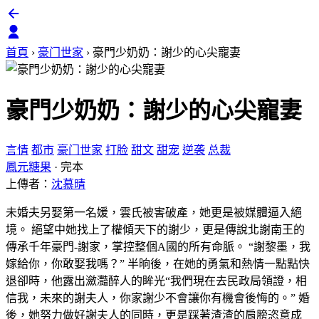
首頁
›
豪门世家
›
豪門少奶奶：謝少的心尖寵妻
豪門少奶奶：謝少的心尖寵妻
言情
都市
豪门世家
打脸
甜文
甜宠
逆袭
总裁
鳳元糖果
·
完本
上傳者：
沈慕晴
未婚夫另娶第一名媛，雲氏被害破產，她更是被媒體逼入絕
境。 絕望中她找上了權傾天下的謝少，更是傳說北謝南王的
傳承千年豪門-謝家，掌控整個A國的所有命脈。 “謝黎墨，我
嫁給你，你敢娶我嗎？” 半晌後，在她的勇氣和熱情一點點快
退卻時，他露出瀲灩醉人的眸光“我們現在去民政局領證，相
信我，未來的謝夫人，你家謝少不會讓你有機會後悔的。” 婚
後，她努力做好謝夫人的同時，更是踩著渣渣的肩膀恣意成