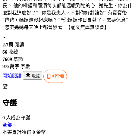
長。 他的嗬護和寵溺每次都能溫暖到她的心 “謝先生，你為什
麼對我這麼好？” “你是我夫人，不對你好對誰好” 有寶寶後
“爸爸，媽媽還沒起床嗎？” “你媽媽昨日累著了，需要休息”
“怎麼媽媽每天晚上都會累著” 【寵文無虐無誤會】
2.7萬
閱讀
66
收藏
7609
章節
972萬字
字數
開始閱讀
收藏
APP看
🏆
守護
0
人成為守護
全部 ›
本書累計獲得
0
金幣