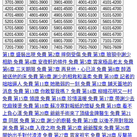
3701-3800
3801-3900
3901-4000
4001-4100
4101-4200
4201-4300
4301-4400
4401-4500
4501-4600
4601-4700
4701-4800
4801-4900
4901-5000
5001-5100
5101-5200
5201-5300
5301-5400
5401-5500
5501-5600
5601-5700
5701-5800
5801-5900
5901-6000
6001-6100
6101-6200
6201-6300
6301-6400
6401-6500
6501-6600
6601-6700
6701-6800
6801-6900
6901-7000
7001-7100
7101-7200
7201-7300
7301-7400
7401-7500
7501-7600
7601-7609
第1章 盛裝出現
免費
第2章 摔倒受傷
免費
第3章 狼狽中謝少
相助
免費
第4章 安夜軒的條件
免費
第5章 雲家極品老太
免費
第6章 三天期限
免費
第7章 再見他，心已涼
免費
第8章 醉酒
被送他的床
免費
第9章 謝少的相救和溫柔
免費
第10章 記者的
咄咄逼人
免費
第11章 她脆弱的一刻
免費
第12章 鋪天蓋地的
消息
免費
第13章 你敢娶我嗎？
免費
第14章 柳暗花明又一村
免費
第15章 領證
免費
第16章 珍惜溫暖
免費
第17章 帶謝少去
吃麻辣燙
免費
第18章 蘇冷寒對報紙的懷疑
免費
第19章 看不
上負心漢
免費
第20章 爺爺手術來了頂級金牌醫生
免費
第21
章 同居
免費
第22章 謝少的廚藝
免費
第23章 以後不用對我說
謝
免費
第24章 入夜之吻
免費
第25章 爺爺醒來
免費
第26章
開始出手對付渣渣
免費
第27章 雲家祖宅
免費
第28章 反擊苗