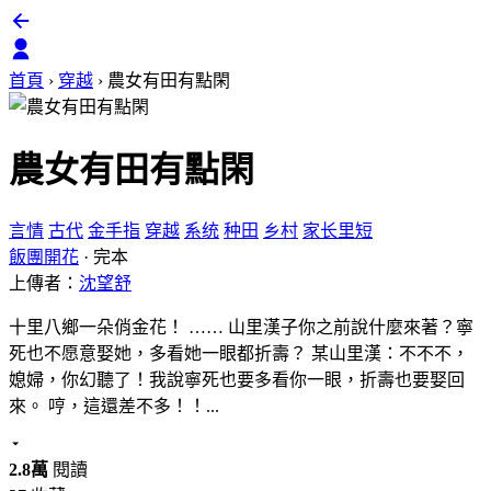
首頁
›
穿越
›
農女有田有點閑
農女有田有點閑
言情
古代
金手指
穿越
系统
种田
乡村
家长里短
飯團開花
·
完本
上傳者：
沈望舒
十里八鄉一朵俏金花！ …… 山里漢子你之前說什麼來著？寧
死也不愿意娶她，多看她一眼都折壽？ 某山里漢：不不不，
媳婦，你幻聽了！我說寧死也要多看你一眼，折壽也要娶回
來。 哼，這還差不多！！...
2.8萬
閱讀