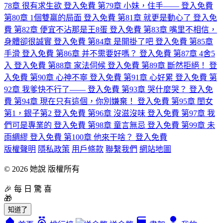
78章 很有求生欲
登入免費
第79章 小妹，住手——
登入免費
第80章 1個雙贏的局面
登入免費
第81章 就更是動心了
登入免
費
第82章 便宜不沾那是王8蛋
登入免費
第83章 嘴里不相信，
身體卻很誠實
登入免費
第84章 是開掛了吧
登入免費
第85章
手滑
登入免費
第86章 并不需要好嗎？
登入免費
第87章 4舍5
入
登入免費
第88章 家法伺候
登入免費
第89章 斷然拒絕！
登
入免費
第90章 心神不寧
登入免費
第91章 心好累
登入免費
第
92章 我爹快不行了——
登入免費
第93章 哭什麼哭？
登入免
費
第94章 現在只有這個，你別嫌棄！
登入免費
第95章 閨女
第1，銀子第2
登入免費
第96章 沒滋沒味
登入免費
第97章 我
們可是專業的
登入免費
第98章 童言無忌
登入免費
第99章 未
雨綢繆
登入免費
第100章 他來干啥？
登入免費
版權聲明
隱私政策
用戶條款
聯繫我們
網站地圖
© 2026 她說 版權所有
🎉 每 日 驚 喜
🎁
知道了