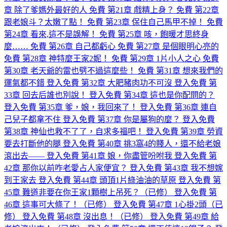
章 除了爹媽外最好的人
免費
第21章 戲精上身？
免費
第22章
跟老娘斗？太嫩了點！
免費
第23章 保住自己馬甲不掉！
免費
第24章 看來,這不是誤解！
免費
第25章 咳，飽暖才思終身
麼……
免費
第26章 自己都虧心
免費
第27章 是個眼明心亮的
免費
第28章 神特麼王家2妮！
免費
第29章 1片小人之心
免費
第30章 老天爺的雷也劈不過這麼些！
免費
第31章 想來我們的
運氣都不錯
登入免費
第32章 大肥豬肉功不可沒
登入免費
第
33章 回去后誰也別說！
登入免費
第34章 這也是你配問的？
登入免費
第35章 爹，娘，我回來了！
登入免費
第36章 連自
己兒子都拿不住
登入免費
第37章 你是屬狗的麼？
登入免費
第38章 神仙也救不了了，自求多福吧！
登入免費
第39章 勞資
要去打斷他的腿
登入免費
第40章 挑3窩4的賤人，還不給老娘
滾出去——
登入免費
第41章 娘，你盡管吩咐我
登入免費
第
42章 那你以前咋老愛占人家便宜？
登入免費
第43章 我不想嫁
到王家去
登入免費
第44章 頭頂1片綠油油的草原
登入免費
第
45章 難道非要在你王家1顆樹上吊死？（已修）
登入免費
第
46章 這事可大條了！（已修）
登入免費
第47章 1心掛2頭（已
修）
登入免費
第48章 沒出息！（已修）
登入免費
第49章 給