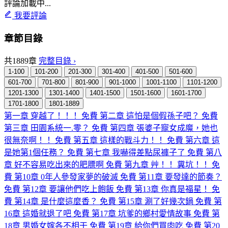
評論加載中...
我要評論
章節目錄
共1889章
完整目錄 ›
1-100
101-200
201-300
301-400
401-500
501-600
601-700
701-800
801-900
901-1000
1001-1100
1101-1200
1201-1300
1301-1400
1401-1500
1501-1600
1601-1700
1701-1800
1801-1889
第一章 穿越了！！！
免費
第二章 這怕是個假孫子吧？
免費
第三章 田園系統一.零？
免費
第四章 張婆子寵女成魔，她也
很無奈啊！！
免費
第五章 這樣的戰斗力！！
免費
第六章 這
是她第1個任務？
免費
第七章 我嚇得差點尿褲子了
免費
第八
章 好不容易吃出來的肥膘啊
免費
第九章 艸！！ 糞坑！！
免
費
第10章 0年人參發家夢的破滅
免費
第11章 要發達的節奏？
免費
第12章 要讓他們吃上飽飯
免費
第13章 你真是福星！
免
費
第14章 是什麼這麼香？
免費
第15章 涮了好幾次鍋
免費
第
16章 這婚就退了吧
免費
第17章 坑爹的鄉村愛情故事
免費
第
18章 男婚女嫁各不相干
免費
第19章 給你們買肉吃
免費
第20