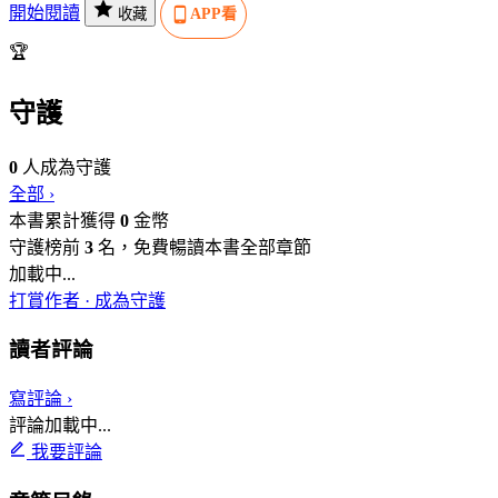
開始閱讀
收藏
APP看
🏆
守護
0
人成為守護
全部 ›
本書累計獲得
0
金幣
守護榜前
3
名，免費暢讀本書全部章節
加載中...
打賞作者 · 成為守護
讀者評論
寫評論 ›
評論加載中...
我要評論