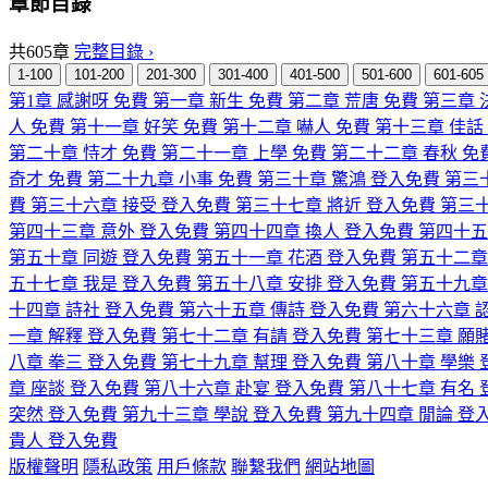
章節目錄
共605章
完整目錄 ›
1-100
101-200
201-300
301-400
401-500
501-600
601-605
第1章 感謝呀
免費
第一章 新生
免費
第二章 荒唐
免費
第三章 
人
免費
第十一章 好笑
免費
第十二章 嚇人
免費
第十三章 佳話
第二十章 恃才
免費
第二十一章 上學
免費
第二十二章 春秋
免
奇才
免費
第二十九章 小事
免費
第三十章 驚鴻
登入免費
第三
費
第三十六章 接受
登入免費
第三十七章 將近
登入免費
第三十
第四十三章 意外
登入免費
第四十四章 換人
登入免費
第四十五
第五十章 同遊
登入免費
第五十一章 花酒
登入免費
第五十二章
五十七章 我是
登入免費
第五十八章 安排
登入免費
第五十九章
十四章 詩社
登入免費
第六十五章 傳詩
登入免費
第六十六章 
一章 解釋
登入免費
第七十二章 有請
登入免費
第七十三章 願
八章 拳三
登入免費
第七十九章 幫理
登入免費
第八十章 學樂
章 座談
登入免費
第八十六章 赴宴
登入免費
第八十七章 有名
突然
登入免費
第九十三章 學說
登入免費
第九十四章 閒論
登
貴人
登入免費
版權聲明
隱私政策
用戶條款
聯繫我們
網站地圖