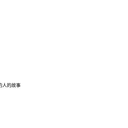
的人的故事