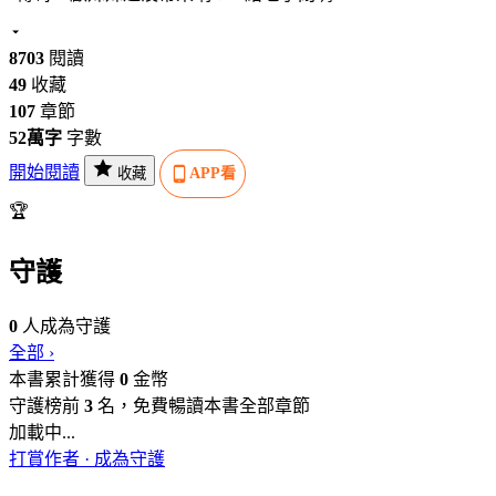
8703
閱讀
49
收藏
107
章節
52萬字
字數
開始閱讀
收藏
APP看
🏆
守護
0
人成為守護
全部 ›
本書累計獲得
0
金幣
守護榜前
3
名，免費暢讀本書全部章節
加載中...
打賞作者 · 成為守護