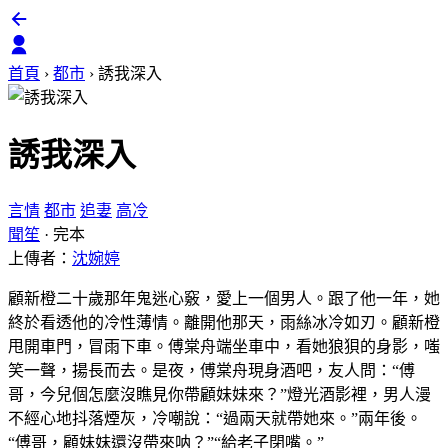
首頁
›
都市
›
誘我深入
誘我深入
言情
都市
追妻
高冷
聞笙
·
完本
上傳者：
沈婉婷
顧新橙二十歲那年鬼迷心竅，愛上一個男人。跟了他一年，她
終於看透他的冷性薄情。離開他那天，雨絲冰冷如刃。顧新橙
甩開車門，冒雨下車。傅棠舟端坐車中，看她狼狽的身影，嗤
笑一聲，揚長而去。是夜，傅棠舟現身酒吧，友人問：“傅
哥，今兒個怎麼沒瞧見你帶顧妹妹來？”燈光酒影裡，男人漫
不經心地抖落煙灰，冷嘲說：“過兩天就帶她來。”兩年後。
“傅哥，顧妹妹還沒帶來呐？”“給老子閉嘴。”