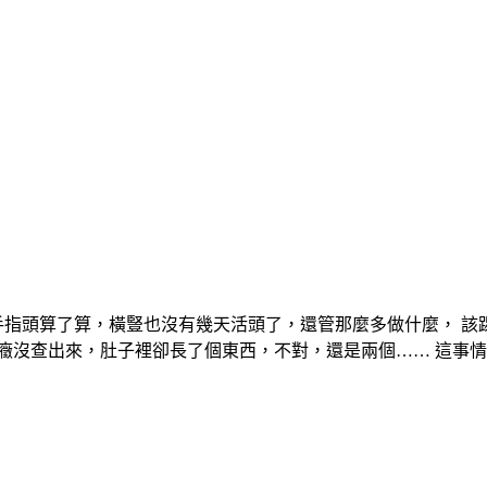
著手指頭算了算，橫豎也沒有幾天活頭了，還管那麼多做什麼， 
癥沒查出來，肚子裡卻長了個東西，不對，還是兩個…… 這事情