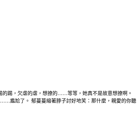
該踢的踢，欠虐的虐，想撩的……等等，她真不是故意想撩啊。
……尷尬了。 郁蔓蔓縮著脖子討好地笑：那什麼，親愛的你聽