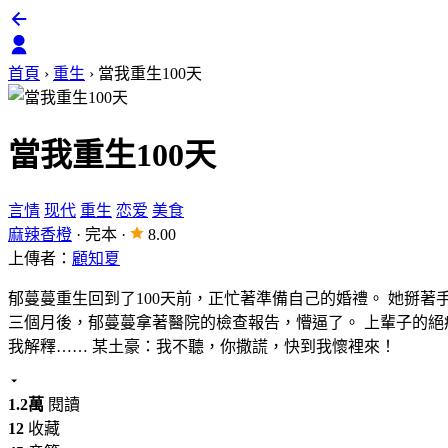
首頁
›
重生
›
當我重生100天
當我重生100天
言情
现代
重生
恋爱
美食
麻辣香橙
·
完本
·
8.00
上傳者：
顧知夏
郁蔓蔓重生回到了100天前，正忙著準備自己的婚禮。 她掰
三個月後，郁蔓蔓拿著醫院的檢查報告，懵逼了。 上輩子的絕
我解釋…… 某土豪：我不聽，你撒謊，快到我懷裡來！
1.2萬
閱讀
12
收藏