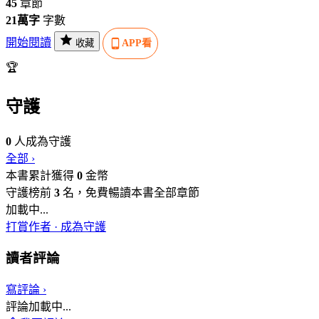
45
章節
21萬字
字數
開始閱讀
收藏
APP看
🏆
守護
0
人成為守護
全部 ›
本書累計獲得
0
金幣
守護榜前
3
名，免費暢讀本書全部章節
加載中...
打賞作者 · 成為守護
讀者評論
寫評論 ›
評論加載中...