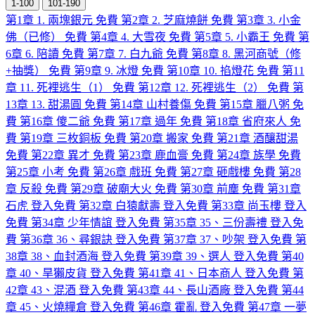
1-100
101-190
第1章 1. 兩塊銀元
免費
第2章 2. 芝麻燒餅
免費
第3章 3. 小金
佛（已修）
免費
第4章 4. 大雪夜
免費
第5章 5. 小霸王
免費
第
6章 6. 陪讀
免費
第7章 7. 白九爺
免費
第8章 8. 黑河商號（修
+抽獎）
免費
第9章 9. 冰燈
免費
第10章 10. 掐燈花
免費
第11
章 11. 死裡逃生（1）
免費
第12章 12. 死裡逃生（2）
免費
第
13章 13. 甜湯圓
免費
第14章 山村養傷
免費
第15章 臘八粥
免
費
第16章 傻二爺
免費
第17章 過年
免費
第18章 省府來人
免
費
第19章 三枚銅板
免費
第20章 搬家
免費
第21章 酒釀甜湯
免費
第22章 異才
免費
第23章 鹿血膏
免費
第24章 族學
免費
第25章 小考
免費
第26章 戲班
免費
第27章 砸戲樓
免費
第28
章 反殺
免費
第29章 破廟大火
免費
第30章 前塵
免費
第31章
石虎
登入免費
第32章 白猿獻壽
登入免費
第33章 尚玉樓
登入
免費
第34章 少年情誼
登入免費
第35章 35、三份壽禮
登入免
費
第36章 36、尋銀訣
登入免費
第37章 37、吵架
登入免費
第
38章 38、血封酒海
登入免費
第39章 39、選人
登入免費
第40
章 40、旱獺皮貨
登入免費
第41章 41、日本商人
登入免費
第
42章 43、混酒
登入免費
第43章 44、長山酒廠
登入免費
第44
章 45、火燒糧倉
登入免費
第46章 霍亂
登入免費
第47章 一夢