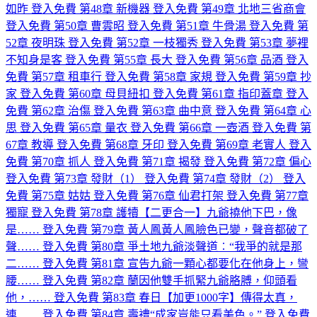
如昨
登入免費
第48章 新機器
登入免費
第49章 北地三省商會
登入免費
第50章 曹雲昭
登入免費
第51章 牛骨湯
登入免費
第
52章 夜明珠
登入免費
第52章 一枝獨秀
登入免費
第53章 夢裡
不知身是客
登入免費
第55章 長大
登入免費
第56章 品酒
登入
免費
第57章 租車行
登入免費
第58章 家規
登入免費
第59章 抄
家
登入免費
第60章 母貝紐扣
登入免費
第61章 指印蓋章
登入
免費
第62章 治傷
登入免費
第63章 曲中意
登入免費
第64章 心
思
登入免費
第65章 量衣
登入免費
第66章 一壺酒
登入免費
第
67章 教導
登入免費
第68章 牙印
登入免費
第69章 老實人
登入
免費
第70章 抓人
登入免費
第71章 揭發
登入免費
第72章 偏心
登入免費
第73章 發財（1）
登入免費
第74章 發財（2）
登入
免費
第75章 姑姑
登入免費
第76章 仙君打架
登入免費
第77章
獨寵
登入免費
第78章 護犢【二更合一】九爺撓他下巴，像
是……
登入免費
第79章 黃人鳳黃人鳳臉色已變，聲音都破了
聲……
登入免費
第80章 爭土地九爺淡聲道︰“我爭的就是那
二……
登入免費
第81章 宣告九爺一顆心都要化在他身上，彎
腰……
登入免費
第82章 蘭因他雙手抓緊九爺胳膊，仰頭看
他，……
登入免費
第83章 春日【加更1000字】傳得太真，
連……
登入免費
第84章 壽禮“成家豈能只看美色。”
登入免費