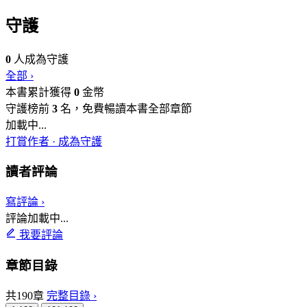
守護
0
人成為守護
全部 ›
本書累計獲得
0
金幣
守護榜前
3
名，免費暢讀本書全部章節
加載中...
打賞作者 · 成為守護
讀者評論
寫評論 ›
評論加載中...
我要評論
章節目錄
共190章
完整目錄 ›