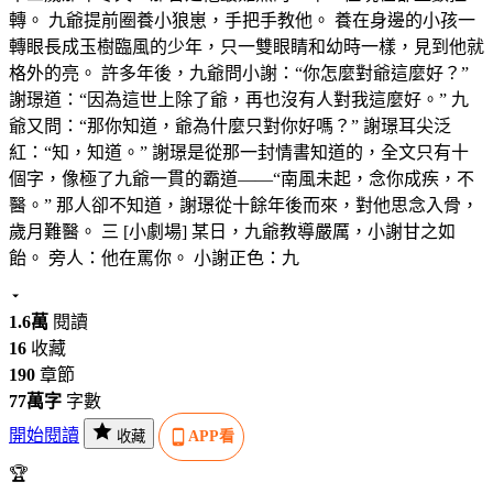
轉。 九爺提前圈養小狼崽，手把手教他。 養在身邊的小孩一
轉眼長成玉樹臨風的少年，只一雙眼睛和幼時一樣，見到他就
格外的亮。 許多年後，九爺問小謝：“你怎麼對爺這麼好？”
謝璟道：“因為這世上除了爺，再也沒有人對我這麼好。” 九
爺又問：“那你知道，爺為什麼只對你好嗎？” 謝璟耳尖泛
紅：“知，知道。” 謝璟是從那一封情書知道的，全文只有十
個字，像極了九爺一貫的霸道——“南風未起，念你成疾，不
醫。” 那人卻不知道，謝璟從十餘年後而來，對他思念入骨，
歲月難醫。 三 [小劇場] 某日，九爺教導嚴厲，小謝甘之如
飴。 旁人：他在罵你。 小謝正色：九
1.6萬
閱讀
16
收藏
190
章節
77萬字
字數
開始閱讀
收藏
APP看
🏆