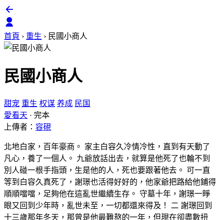
首頁
›
重生
›
民國小商人
民國小商人
甜宠
重生
权谋
养成
民国
愛看天
·
完本
上傳者：
容硯
北地白家，百年豪商。 家主白容久冷情冷性，直到有天動了
凡心，養了一個人。 九爺放話出去，就算是他死了也輪不到
別人碰一根手指頭，生是他的人，死也要跟著他去。 可一直
等到白容久真死了，謝璟也活得好好的，他家爺把路給他鋪得
順順噹噹，足夠他在這亂世繼續生存。 守墓十年，謝璟一睜
眼又回到少年時，亂世未至，一切都還來得及！ 二 謝璟回到
十三歲那年冬天，那曾是他最難熬的一年，但現在卻盡數扭