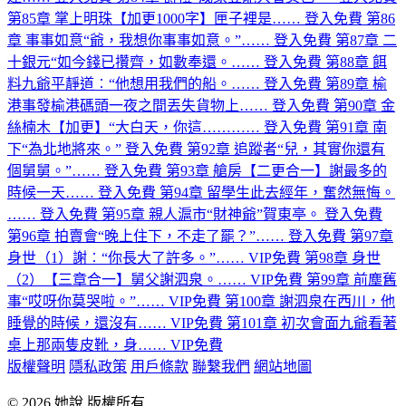
第85章 掌上明珠【加更1000字】匣子裡是……
登入免費
第86
章 事事如意“爺，我想你事事如意。”……
登入免費
第87章 二
十銀元“如今錢已攢齊，如數奉還。……
登入免費
第88章 餌
料九爺平靜道︰“他想用我們的船。……
登入免費
第89章 榆
港事發榆港碼頭一夜之間丟失貨物上……
登入免費
第90章 金
絲楠木【加更】“大白天，你這…………
登入免費
第91章 南
下“為北地將來。”
登入免費
第92章 追蹤者“兒，其實你還有
個舅舅。”……
登入免費
第93章 艙房【二更合一】謝最多的
時候一天……
登入免費
第94章 留學生此去經年，奮然無悔。
……
登入免費
第95章 親人滬市“財神爺”賀東亭。
登入免費
第96章 拍賣會“晚上住下，不走了罷？”……
登入免費
第97章
身世（1）謝︰“你長大了許多。”……
VIP免費
第98章 身世
（2）【三章合一】舅父謝泗泉。……
VIP免費
第99章 前塵舊
事“哎呀你莫哭啦。”……
VIP免費
第100章 謝泗泉在西川，他
睡覺的時候，還沒有……
VIP免費
第101章 初次會面九爺看著
桌上那兩隻皮靴，身……
VIP免費
版權聲明
隱私政策
用戶條款
聯繫我們
網站地圖
© 2026 她說 版權所有