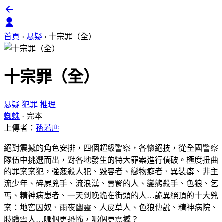
首頁
›
悬疑
›
十宗罪（全）
十宗罪（全）
悬疑
犯罪
推理
蜘蛛
·
完本
上傳者：
孫若塵
絕對震撼的角色安排，四個超級警察，各懷絕技，從全國警察
隊伍中挑選而出，對各地發生的特大罪案進行偵破。極度扭曲
的罪案案犯，強姦殺人犯、毀容者、戀物癖者、異裝癖、非主
流少年、碎屍兇手、流浪漢、賣腎的人、變態殺手、色狼、乞
丐、精神病患者、一天到晚跪在街頭的人…詭異絕頂的十大兇
案：地窖囚奴、雨夜幽靈、人皮草人、色狼傳說、精神病院、
肢體雪人…哪個更恐怖，哪個更震撼？