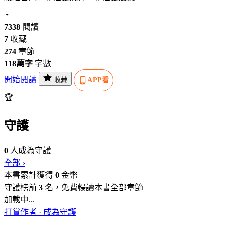
7338
閱讀
7
收藏
274
章節
118萬字
字數
開始閱讀
收藏
APP看
🏆
守護
0
人成為守護
全部 ›
本書累計獲得
0
金幣
守護榜前
3
名，免費暢讀本書全部章節
加載中...
打賞作者 · 成為守護