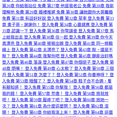
第26章 你給我站住
免費
第27章 他是我老公
免費
第28章 我能
理解他
免費
第29章 婚禮推遲
免費
第30章 讓她跟你大哥離婚
免費
第31章 有話好好說
登入免費
第32章 草率
登入免費
第33
章 東子哥，謝謝你！
登入免費
第34章 心靈感應
登入免費
第
35章 認識一下
登入免費
第36章 你彆誤會
登入免費
第37章 馬
上給我出去
登入免費
第38章 住一起
登入免費
第39章 你今天
真漂亮
登入免費
第40章 筱筱出嫁
登入免費
第41章 同一條戰
線上
登入免費
第42章 太漂亮了
登入免費
第43章 脫，還是不
脫？
登入免費
第44章 我幫你吧
登入免費
第45章 腿能治好嗎
登入免費
第46章 落淚
登入免費
第47章 你個逆子
登入免費
第
48章 閉嘴！
登入免費
第49章 心太軟了
登入免費
第50章 三個
月
登入免費
第51章 怎麼了？
登入免費
第52章 你養神呀？
登
入免費
第53章 睡醒了？
登入免費
第54章 鞋子合不合適，隻
有腳知道！
登入免費
第55章 你幫我！
登入免費
第56章 都是
我的錯！
登入免費
第57章 荒唐！
登入免費
第58章 放就放
吧！
登入免費
第59章 壓疼了吧？
登入免費
第60章 放她一
次？
登入免費
第61章 為什麼這麼問？
登入免費
第62章 滾
開！
登入免費
第63章 你給我滾上來！
登入免費
第64章 這還