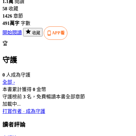
1.1萬
閱讀
58
收藏
1426
章節
491萬字
字數
開始閱讀
收藏
APP看
🏆
守護
0
人成為守護
全部 ›
本書累計獲得
0
金幣
守護榜前
3
名，免費暢讀本書全部章節
加載中...
打賞作者 · 成為守護
讀者評論