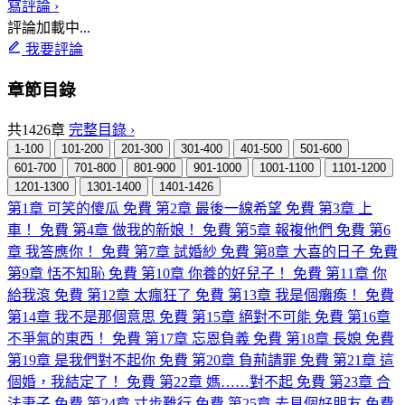
寫評論 ›
評論加載中...
我要評論
章節目錄
共1426章
完整目錄 ›
1-100
101-200
201-300
301-400
401-500
501-600
601-700
701-800
801-900
901-1000
1001-1100
1101-1200
1201-1300
1301-1400
1401-1426
第1章 可笑的傻瓜
免費
第2章 最後一線希望
免費
第3章 上
車！
免費
第4章 做我的新娘！
免費
第5章 報複他們
免費
第6
章 我答應你！
免費
第7章 試婚紗
免費
第8章 大喜的日子
免費
第9章 恬不知恥
免費
第10章 你養的好兒子！
免費
第11章 你
給我滾
免費
第12章 太瘋狂了
免費
第13章 我是個癱瘓！
免費
第14章 我不是那個意思
免費
第15章 絕對不可能
免費
第16章
不爭氣的東西！
免費
第17章 忘恩負義
免費
第18章 長媳
免費
第19章 是我們對不起你
免費
第20章 負荊請罪
免費
第21章 這
個婚，我結定了！
免費
第22章 媽……對不起
免費
第23章 合
法妻子
免費
第24章 寸步難行
免費
第25章 去見個好朋友
免費