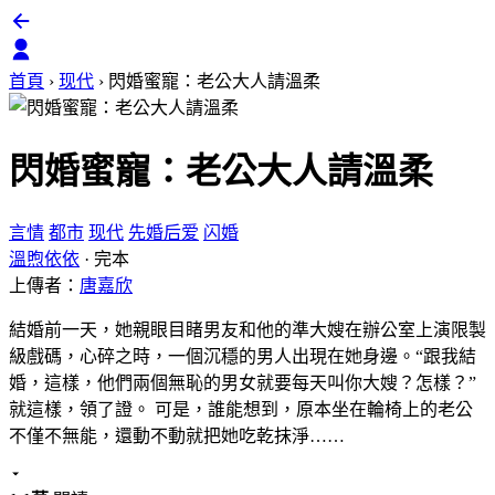
首頁
›
现代
›
閃婚蜜寵：老公大人請溫柔
閃婚蜜寵：老公大人請溫柔
言情
都市
现代
先婚后爱
闪婚
溫煦依依
·
完本
上傳者：
唐嘉欣
結婚前一天，她親眼目睹男友和他的準大嫂在辦公室上演限製
級戲碼，心碎之時，一個沉穩的男人出現在她身邊。“跟我結
婚，這樣，他們兩個無恥的男女就要每天叫你大嫂？怎樣？”
就這樣，領了證。 可是，誰能想到，原本坐在輪椅上的老公
不僅不無能，還動不動就把她吃乾抹淨……